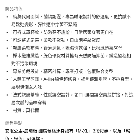
3 期 0 利率 每期
NT$526
21家銀行
商品特色
合作金庫商業銀行
第一商業銀行
超商取貨付款
˙純莫代爾面料，蘭精認證，專為睡眠設計的舒適度，更抗皺不
華南商業銀行
彰化商業銀行
易鬆弛變形，彈性適中穿著不緊繃
LINE Pay
上海商業儲蓄銀行
台北富邦商業銀行
國泰世華商業銀行
兆豐國際商業銀行
˙可拆式罩杯款，防激突不尷尬，日常居家穿著更自在
Apple Pay
臺灣中小企業銀行
台中商業銀行
˙可調整式肩帶，柔軟不緊勒，自由調整鬆緊度
匯豐（台灣）商業銀行
華泰商業銀行
˙親膚柔軟布料，舒適透氣，吸濕快乾強，比棉感透氣50%
街口支付
聯邦商業銀行
遠東國際商業銀行
˙櫸木纖維織造，綠色環保材質擁有天然防蟎抑菌，織造過程相
元大商業銀行
永豐商業銀行
悠遊付
對不污染環境
玉山商業銀行
星展（台灣）商業銀行
˙專業剪裁設計，精密計算，專業打版，包覆貼合身型
台新國際商業銀行
中國信託商業銀行
AFTEE先享後付
台灣樂天信用卡公司
˙人體工學剪裁，A-line線條超修身，裙角優雅垂墜，不挑身型，
相關說明
【關於「AFTEE先享後付」】
展現慵懶女人味
ATM付款
AFTEE先享後付是「在收到商品之後才付款」的支付方式。 讓您購物簡單
˙法式親膚蕾絲，性感鏤空設計，領口+腰間鏤空蕾絲拼接，打造
便利好安心！
層次感的品味穿著
１．簡單：不需註冊會員、不需綁卡、不需儲值。
運送方式
２．便利：只要手機號碼，簡訊認證，即可結帳。
˙材質：莫代爾
３．安心：先確認商品／服務後，再付款。
全家付款取貨
銷售重點
每筆NT$80，滿NT$1,500(含以上)免運費
【「AFTEE先享後付」結帳流程】
安眠公主-晨曦版 細肩蕾絲連身裙有「M-XL」3段尺碼、以及「粉
１．於結帳方式選擇「AFTEE先享後付」後，將跳轉至「AFTEE先享後付」
付款後全家取貨
結帳頁面，進行簡訊認證並確認金額後，即可完成結帳。
色、綠色」可選擇。