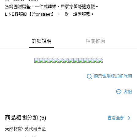
２．訂單成立數日內，您將收到繳費通知簡訊。
每筆NT$80，滿NT$1,500(含以上)免運費
無鋼圈附襯墊，一件式睡裙，居家穿著舒適方便。
３．收到繳費通知簡訊後14天內，點擊此簡訊中的連結，可透過四大超商／
ATM／網路銀行／等多元方式進行付款，方視為交易完成。
LINE客服ID【＠onstreet】，一對一諮詢服務。
7-11付款取貨
※ 請注意：結帳手續完成當下不需立刻繳費，但若您需要取消訂單，請聯絡
每筆NT$80，滿NT$1,500(含以上)免運費
購買商品的店家。未經商家同意取消之訂單仍視為有效，需透過AFTEE先享
後付繳納相關費用。
付款後7-11取貨
※ 交易是否成功請以「AFTEE先享後付 」之結帳頁面顯示為準，若有關於
詳細說明
相關推薦
是否繳費成功／繳費後需取消欲退款等相關疑問，請聯繫「AFTEE先享後付
每筆NT$80，滿NT$1,500(含以上)免運費
客戶支援中心」
https://netprotections.freshdesk.com/support/home
宅配
【注意事項】
１．透過由恩沛科技股份有限公司提供之「AFTEE先享後付」服務完成之交
每筆NT$80，滿NT$1,500(含以上)免運費
易，需依本服務之必要範圍內提供個人資料，並將交易相關給付款項請求債
權轉讓予恩沛科技股份有限公司。
顯示電腦版詳細說明
２．關於個人資料處理事宜，請瀏覽以下網址：
https://aftee.tw/terms/#terms3
３．未成年的使用者請事先徵得法定代理人或監護人之同意方可使用
客服
「AFTEE先享後付」，若未經同意申辦者引起之損失，本公司不負相關責
任。
４．使用「AFTEE先享後付」時，將依據個別帳號之用戶狀況，依本公司即
時審查核予不同之上限額度；若仍有額度不足之情形，本公司將視審查結果
商品相關分類 (5)
查看全部
請求用戶進行身份認證。
５．嚴禁一人註冊多個帳號或使用他人資訊註冊。若發現惡意使用之情形，
天然材質~莫代爾專區
恩沛科技股份有限公司將有權停止該用戶之使用額度並採取法律行動。