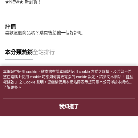
★NEW★ 新到貨！
評價
喜歡這個商品嗎？購買後給他一個好評吧
本分類熱銷
全站排行
本網站中使用 cookie，欲查詢有關本網站使用 cookie 方式之詳情，及若您不希
熱門標籤
望在電腦上使用 cookie 時應如何變更電腦的 cookie 設定，請參閱本網站「
隱私
權條款
」之 Cookie 聲明。您繼續使用本網站即表示您同意本公司得按本網站使
用條款之 Cookie 聲明使用 cookie。
了解更多 >
我知道了