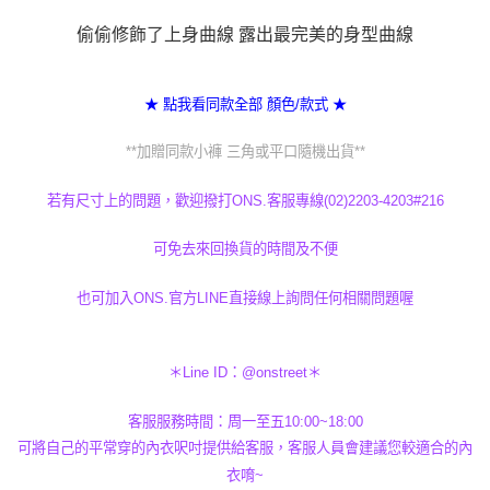
恩沛科技股份有限公司將有權停止該用戶之使用額度並採取法律行動。
偷偷修飾了上身曲線 露出最完美的身型曲線
★ 點我看同款全部 顏色/款式 ★
**加贈同款小褲 三角或平口隨機出貨**
若有尺寸上的問題，歡迎撥打ONS.客服專線(02)2203-4203#216
可免去來回換貨的時間及不便
也可加入ONS.官方LINE直接線上詢問任何相關問題喔
＊Line ID：@onstreet＊
客服服務時間：周一至五10:00~18:00
可將自己的平常穿的內衣呎吋提供給客服，客服人員會建議您較適合的內
衣唷~