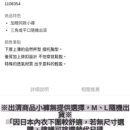
信用卡分期付款
1108354
3 期 0 利率 每期
NT$326
21家銀行
商品特色
合作金庫商業銀行
第一商業銀行
超商取貨付款
加贈同款小褲
華南商業銀行
彰化商業銀行
三角或平口隨機出貨
LINE Pay
上海商業儲蓄銀行
台北富邦商業銀行
國泰世華商業銀行
兆豐國際商業銀行
Apple Pay
銷售重點
臺灣中小企業銀行
台中商業銀行
下厚上薄的自然杯型 撐托胸型。
匯豐（台灣）商業銀行
華泰商業銀行
街口支付
聯邦商業銀行
遠東國際商業銀行
後背加上排扣設計 不怕穿就鬆脫。
元大商業銀行
永豐商業銀行
悠遊付
特殊的透氣材質 出乎意料的輕盈。
玉山商業銀行
星展（台灣）商業銀行
台新國際商業銀行
中國信託商業銀行
AFTEE先享後付
台灣樂天信用卡公司
相關說明
【關於「AFTEE先享後付」】
詳細說明
相關推薦
ATM付款
AFTEE先享後付是「在收到商品之後才付款」的支付方式。 讓您購物簡單
便利好安心！
１．簡單：不需註冊會員、不需綁卡、不需儲值。
※出清商品小褲無提供選擇，M、L隨機出
運送方式
２．便利：只要手機號碼，簡訊認證，即可結帳。
貨※
３．安心：先確認商品／服務後，再付款。
全家付款取貨
「因日本內衣下圍較舒適，若無尺寸選
每筆NT$80，滿NT$1,500(含以上)免運費
【「AFTEE先享後付」結帳流程】
購，建議可挑選替代尺碼
１．於結帳方式選擇「AFTEE先享後付」後，將跳轉至「AFTEE先享後付」