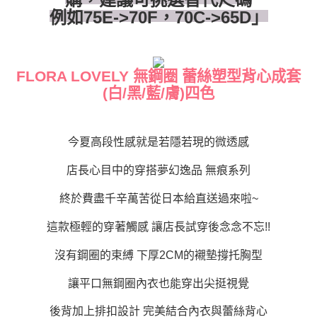
付款後全家取貨
結帳頁面，進行簡訊認證並確認金額後，即可完成結帳。
例如75E->70F，70C->65D」
２．訂單成立數日內，您將收到繳費通知簡訊。
每筆NT$80，滿NT$1,500(含以上)免運費
３．收到繳費通知簡訊後14天內，點擊此簡訊中的連結，可透過四大超商／
ATM／網路銀行／等多元方式進行付款，方視為交易完成。
7-11付款取貨
※ 請注意：結帳手續完成當下不需立刻繳費，但若您需要取消訂單，請聯絡
FLORA LOVELY 無鋼圈 蕾絲塑型背心成套
每筆NT$80，滿NT$1,500(含以上)免運費
購買商品的店家。未經商家同意取消之訂單仍視為有效，需透過AFTEE先享
後付繳納相關費用。
(白/黑/藍/膚)四色
付款後7-11取貨
※ 交易是否成功請以「AFTEE先享後付 」之結帳頁面顯示為準，若有關於
是否繳費成功／繳費後需取消欲退款等相關疑問，請聯繫「AFTEE先享後付
每筆NT$80，滿NT$1,500(含以上)免運費
客戶支援中心」
https://netprotections.freshdesk.com/support/home
今夏高段性感就是若隱若現的微透感
宅配
【注意事項】
１．透過由恩沛科技股份有限公司提供之「AFTEE先享後付」服務完成之交
每筆NT$80，滿NT$1,500(含以上)免運費
店長心目中的穿搭夢幻逸品 無痕系列
易，需依本服務之必要範圍內提供個人資料，並將交易相關給付款項請求債
權轉讓予恩沛科技股份有限公司。
終於費盡千辛萬苦從日本給直送過來啦~
２．關於個人資料處理事宜，請瀏覽以下網址：
https://aftee.tw/terms/#terms3
這款極輕的穿著觸感 讓店長試穿後念念不忘!!
３．未成年的使用者請事先徵得法定代理人或監護人之同意方可使用
「AFTEE先享後付」，若未經同意申辦者引起之損失，本公司不負相關責
任。
沒有鋼圈的束縛 下厚2CM的襯墊撐托胸型
４．使用「AFTEE先享後付」時，將依據個別帳號之用戶狀況，依本公司即
時審查核予不同之上限額度；若仍有額度不足之情形，本公司將視審查結果
讓平口無鋼圈內衣也能穿出尖挺視覺
請求用戶進行身份認證。
５．嚴禁一人註冊多個帳號或使用他人資訊註冊。若發現惡意使用之情形，
後背加上排扣設計 完美結合內衣與蕾絲背心