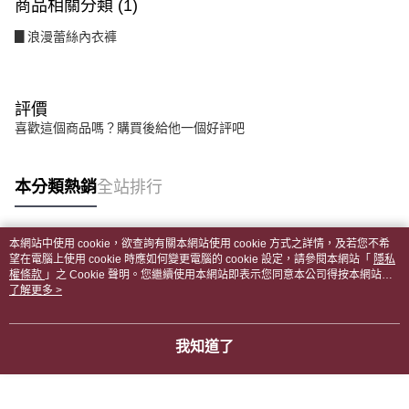
商品相關分類 (1)
▊浪漫蕾絲內衣褲
評價
喜歡這個商品嗎？購買後給他一個好評吧
本分類熱銷
全站排行
本網站中使用 cookie，欲查詢有關本網站使用 cookie 方式之詳情，及若您不希
熱門標籤
望在電腦上使用 cookie 時應如何變更電腦的 cookie 設定，請參閱本網站「
隱私
權條款
」之 Cookie 聲明。您繼續使用本網站即表示您同意本公司得按本網站使
用條款之 Cookie 聲明使用 cookie。
了解更多 >
我知道了