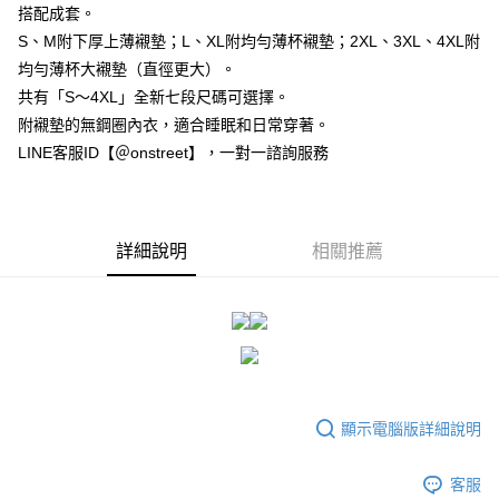
搭配成套。
１．於結帳方式選擇「AFTEE先享後付」後，將跳轉至「AFTEE先享後付」
付款後全家取貨
結帳頁面，進行簡訊認證並確認金額後，即可完成結帳。
S、M附下厚上薄襯墊；L、XL附均勻薄杯襯墊；2XL、3XL、4XL附
２．訂單成立數日內，您將收到繳費通知簡訊。
每筆NT$80，滿NT$1,500(含以上)免運費
均勻薄杯大襯墊（直徑更大）。
３．收到繳費通知簡訊後14天內，點擊此簡訊中的連結，可透過四大超商／
ATM／網路銀行／等多元方式進行付款，方視為交易完成。
共有「S～4XL」全新七段尺碼可選擇。
7-11付款取貨
※ 請注意：結帳手續完成當下不需立刻繳費，但若您需要取消訂單，請聯絡
附襯墊的無鋼圈內衣，適合睡眠和日常穿著。
每筆NT$80，滿NT$1,500(含以上)免運費
購買商品的店家。未經商家同意取消之訂單仍視為有效，需透過AFTEE先享
LINE客服ID【＠onstreet】，一對一諮詢服務
後付繳納相關費用。
付款後7-11取貨
※ 交易是否成功請以「AFTEE先享後付 」之結帳頁面顯示為準，若有關於
是否繳費成功／繳費後需取消欲退款等相關疑問，請聯繫「AFTEE先享後付
每筆NT$80，滿NT$1,500(含以上)免運費
客戶支援中心」
https://netprotections.freshdesk.com/support/home
宅配
詳細說明
相關推薦
【注意事項】
１．透過由恩沛科技股份有限公司提供之「AFTEE先享後付」服務完成之交
每筆NT$80，滿NT$1,500(含以上)免運費
易，需依本服務之必要範圍內提供個人資料，並將交易相關給付款項請求債
權轉讓予恩沛科技股份有限公司。
２．關於個人資料處理事宜，請瀏覽以下網址：
https://aftee.tw/terms/#terms3
３．未成年的使用者請事先徵得法定代理人或監護人之同意方可使用
「AFTEE先享後付」，若未經同意申辦者引起之損失，本公司不負相關責
任。
顯示電腦版詳細說明
４．使用「AFTEE先享後付」時，將依據個別帳號之用戶狀況，依本公司即
時審查核予不同之上限額度；若仍有額度不足之情形，本公司將視審查結果
請求用戶進行身份認證。
客服
５．嚴禁一人註冊多個帳號或使用他人資訊註冊。若發現惡意使用之情形，