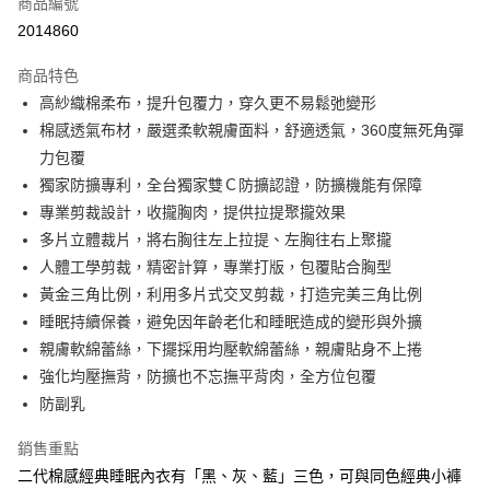
商品編號
信用卡分期付款
2014860
3 期 0 利率 每期
NT$293
21家銀行
商品特色
合作金庫商業銀行
第一商業銀行
超商取貨付款
高紗織棉柔布，提升包覆力，穿久更不易鬆弛變形
華南商業銀行
彰化商業銀行
棉感透氣布材，嚴選柔軟親膚面料，舒適透氣，360度無死角彈
LINE Pay
上海商業儲蓄銀行
台北富邦商業銀行
國泰世華商業銀行
兆豐國際商業銀行
力包覆
Apple Pay
臺灣中小企業銀行
台中商業銀行
獨家防擴專利，全台獨家雙Ｃ防擴認證，防擴機能有保障
匯豐（台灣）商業銀行
華泰商業銀行
專業剪裁設計，收攏胸肉，提供拉提聚攏效果
街口支付
聯邦商業銀行
遠東國際商業銀行
多片立體裁片，將右胸往左上拉提、左胸往右上聚攏
元大商業銀行
永豐商業銀行
悠遊付
人體工學剪裁，精密計算，專業打版，包覆貼合胸型
玉山商業銀行
星展（台灣）商業銀行
黃金三角比例，利用多片式交叉剪裁，打造完美三角比例
台新國際商業銀行
中國信託商業銀行
AFTEE先享後付
台灣樂天信用卡公司
睡眠持續保養，避免因年齡老化和睡眠造成的變形與外擴
相關說明
【關於「AFTEE先享後付」】
親膚軟綿蕾絲，下擺採用均壓軟綿蕾絲，親膚貼身不上捲
ATM付款
AFTEE先享後付是「在收到商品之後才付款」的支付方式。 讓您購物簡單
強化均壓撫背，防擴也不忘撫平背肉，全方位包覆
便利好安心！
防副乳
１．簡單：不需註冊會員、不需綁卡、不需儲值。
運送方式
２．便利：只要手機號碼，簡訊認證，即可結帳。
３．安心：先確認商品／服務後，再付款。
銷售重點
全家付款取貨
二代棉感經典睡眠內衣有「黑、灰、藍」三色，可與同色經典小褲
每筆NT$80，滿NT$1,500(含以上)免運費
【「AFTEE先享後付」結帳流程】