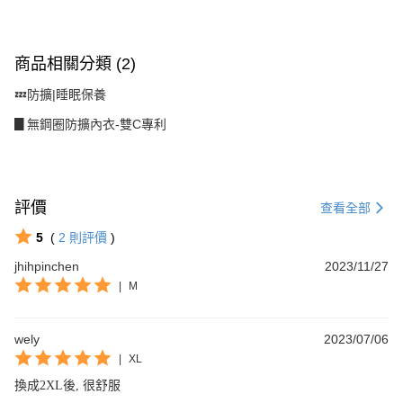
恩沛科技股份有限公司將有權停止該用戶之使用額度並採取法律行動。
商品相關分類 (2)
💤防擴|睡眠保養
▊無鋼圈防擴內衣-雙C專利
評價
查看全部
5
(
2
則評價
)
jhihpinchen
2023/11/27
|
M
wely
2023/07/06
|
XL
換成2XL後, 很舒服