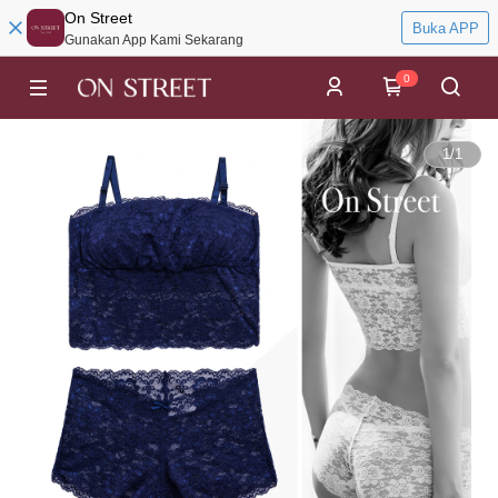
On Street
Buka APP
Gunakan App Kami Sekarang
0
1
/
1