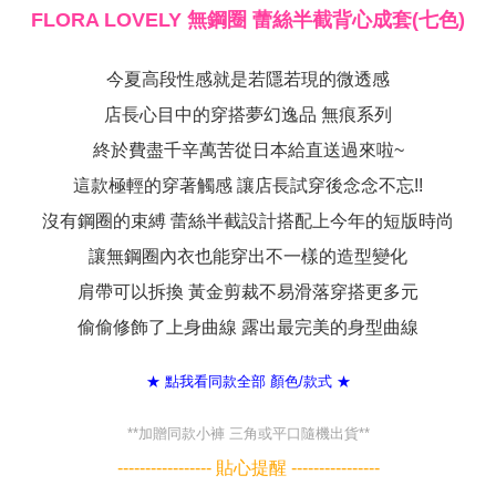
2. Amaun perbelanjaan minimum mestilah lebih besar daripada NT$20.
FLORA LOVELY 無鋼圈 蕾絲半截背心成套(七色)
3. Pada masa ini hanya tersedia untuk ahli Taiwan.
Ketiga, Syarat Perkhidmatan
今夏高段性感就是若隱若現的微透感
Perkhidmatan AFTEE Beli Sekarang Bayar Kemudian disediakan oleh NP
Taiwan, Inc. dan AFTEE akan membuat bil kepada pengguna. AFTEE
店長心目中的穿搭夢幻逸品 無痕系列
akan menggunakan data peribadi yang dikumpul (termasuk nama
終於費盡千辛萬苦從日本給直送過來啦~
pembeli, no. telefon, nama penerima, no. telefon, alamat penerima) untuk
penggunaan perkhidmatan. Sila rujuk kepada "Penyata Pengumpulan
這款極輕的穿著觸感 讓店長試穿後念念不忘!!
Data Peribadi, Pemprosesan, Penggunaan"
(https://aftee.tw/privacypolicy/
) untuk maklumat lanjut.
沒有鋼圈的束縛 蕾絲半截設計搭配上今年的短版時尚
Jumlah yang diperakui untuk pengguna kali pertama yang lulus
讓無鋼圈內衣也能穿出不一樣的造型變化
kelulusan boleh sehingga NT$10,000. Jika pengguna tidak membuat
肩帶可以拆換 黃金剪裁不易滑落穿搭更多元
pembayaran dalam tempoh tersebut, yuran pembayaran lewat sebanyak
20% setahun akan dikenakan. Pengguna bawah umur dikehendaki
偷偷修飾了上身曲線 露出最完美的身型曲線
mendapatkan kebenaran daripada ibu bapa atau penjaga yang sah
untuk menggunakan AFTEE.
★ 點我看同款全部 顏色/款式 ★
Sila hubungi NP Taiwan Inc. di
cs_tw@netprotections.co.jp
jika anda
mempunyai sebarang kebimbangan mengenai pemprosesan dan
penggunaan pada data peribadi. Jika anda tidak bersetuju dengan data
**加贈同款小褲 三角或平口隨機出貨**
peribadi yang disenaraikan seperti di atas akan dikumpul dan digunakan
----------------- 貼心提醒 ----------------
oleh AFTEE, sila jangan gunakan perkhidmatan ini.