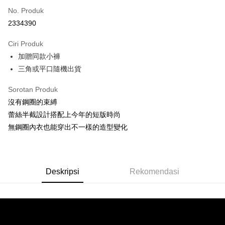
No. Produk
Ansuran Kad Kredit
2334390
3 ansuran pada kadar faedah 0,
NT$326
setiap ansuran
Ciri Produk
21 Bank
Taiwan Cooperative Bank
Bank Komersial Pertama
Pengambilan di Kedai Serbaneka
加贈同款小褲
Hua Nan Commercial
Chang Hwa Commercial
LINE Pay
Bank
Bank
三角或平口隨機出貨
The Shanghai
Bank Komersial Taipei
Apple Pay
Sorotan Produk
Commercial & Savings
Fubon
Bank
沒有鋼圈的束縛
JKOPAY
Bank Cathay United
Mega International
蕾絲半截設計搭配上今年的短版時尚
Commercial Bank
Easy Wallet
無鋼圈內衣也能穿出不一樣的造型變化
Taiwan Business Bank
Taichung Commercial
Bank
AFTEE
HSBC Bank (Taiwan)
Hwatai Bank
Deskripsi
Limited
Pertama, Mengenai Perkhidmatan AFTEE Beli Sekarang Bayar Kemudian
Deskripsi
Rekomendasi
Pemindahan ATM
Union Bank of Taiwan
Far Eastern International
1. Dengan memilih AFTEE sebagai kaedah pembayaran, mesej
Bank
pengesahan AFTEE akan muncul.
2. Anda boleh meneruskan pembayaran selepas pengesahan SMS.
Yuanta Commercial Bank
Bank SinoPac
Pilihan Penghantaran
3. Tiada bayaran diperlukan apabila pesanan disahkan. Produk akan
Bank Komersial E.SUN
DBS Bank
dihantar ke alamat yang ditetapkan.
全家付款取貨
Bank Antarabangsa
Bank CTBC
4. Setelah pesanan disahkan, anda akan menerima SMS pembayaran