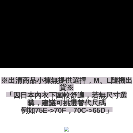
NT$80/pesanan | Penghantaran percuma untuk pesanan
Taishin
manakala ahli aplikasi akan menerima pemberitahuan tolak aplikasi
Syarikat Kad Kredit
NT$1,500 atau lebih
AFTEE.
Rakuten Taiwan
5. Tiada bayaran diperlukan apabila anda menerima produk. Sila buat
pembayaran di empat kedai serbaneka utama, ATM atau perbankan
付款後全家取貨
dalam talian dengan SMS pembayaran atau pemberitahuan tolak aplikasi
NT$80/pesanan | Penghantaran percuma untuk pesanan
AFTEE.
NT$1,500 atau lebih
Sila ambil perhatian bahawa tempoh pembayaran adalah 14 hari. Walau
7-11付款取貨
bagaimanapun, bagi mereka yang telah memuat turun Aplikasi AFTEE
dan mendaftar sebagai ahli AFTEE boleh menikmati tempoh pembayaran
NT$80/pesanan | Penghantaran percuma untuk pesanan
sehingga 45 hari.
NT$1,500 atau lebih
Tempoh pembayaran dikira dari masa kedai meminta pembayaran anda,
付款後7-11取貨
ditambah dengan bilangan hari yang boleh dilanjutkan oleh AFTEE. Anda
boleh melanjutkan tempoh pembayaran anda sebelum anda menerima
※出清商品小褲無提供選擇，M、L隨機出
NT$80/pesanan | Penghantaran percuma untuk pesanan
pesanan. Walau bagaimanapun, tiada jaminan bahawa anda boleh
貨※
NT$1,500 atau lebih
menerima pesanan anda semasa tempoh pembayaran (cth.: produk
「因日本內衣下圍較舒適，若無尺寸選
prapesanan atau produk yang mungkin mengambil masa yang lebih
宅配
lama untuk dihantar). Oleh itu, anda dikehendaki membuat pembayaran
購，建議可挑選替代尺碼
kepada AFTEE dalam tempoh sama ada anda menerima pesanan.
NT$80/pesanan | Penghantaran percuma untuk pesanan
例如75E->70F，70C->65D」
NT$1,500 atau lebih
Kedua, Sekatan Pembayaran
1. Jumlah yang diperakui untuk pengguna kali pertama boleh sehingga
NT$10,000. Amaun diperakui sebenar yang diluluskan akan berdasarkan
keputusan pensijilan dan semakan oleh AFTEE.