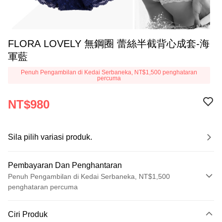
FLORA LOVELY 無鋼圈 蕾絲半截背心成套-海
軍藍
Penuh Pengambilan di Kedai Serbaneka, NT$1,500 penghataran
percuma
NT$980
Sila pilih variasi produk.
Pembayaran Dan Penghantaran
Penuh Pengambilan di Kedai Serbaneka, NT$1,500
penghataran percuma
Kaedah Pembayaran
Ciri Produk
Kad Kredit (Bayaran Penuh)