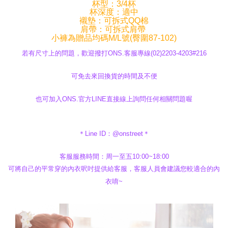
杯型：3/4杯
杯深度：適中
襯墊：可拆式QQ棉
肩帶：可拆式肩帶
小褲為贈品均碼M/L號(臀圍87-102)
若有尺寸上的問題，歡迎撥打ONS.客服專線(02)2203-4203#216
可免去來回換貨的時間及不便
也可加入ONS.官方LINE直接線上詢問任何相關問題喔
＊Line ID：@onstreet＊
客服服務時間：周一至五10:00~18:00
可將自己的平常穿的內衣呎吋提供給客服，客服人員會建議您較適合的內
衣唷~