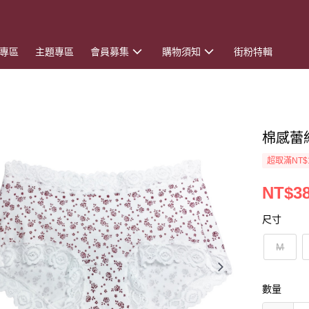
專區
主題專區
會員募集
購物須知
街粉特輯
棉感蕾
超取滿NT$
NT$3
尺寸
M
數量