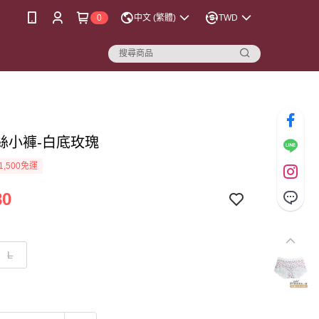
0
中文 (繁體)
TWD
絲小褲-白底玫瑰
1,500免運
80
L