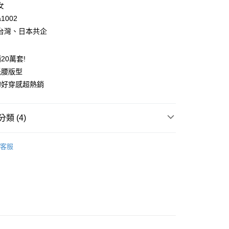
業銀行
永豐商業銀行
女
業銀行
星展（台灣）商業銀行
1002
際商業銀行
中國信託商業銀行
享後付
台灣、日本共企
天信用卡公司
FTEE先享後付」】
先享後付是「在收到商品之後才付款」的支付方式。 讓您購物簡單
20萬套!
心！
低腰版型
：不需註冊會員、不需綁卡、不需儲值。
：只要手機號碼，簡訊認證，即可結帳。
的好穿感超熱銷
：先確認商品／服務後，再付款。
取貨
EE先享後付」結帳流程】
類 (4)
0，滿NT$1,500(含以上)免運費
方式選擇「AFTEE先享後付」後，將跳轉至「AFTEE先享後
頁面，進行簡訊認證並確認金額後，即可完成結帳。
推薦
家取貨
成立數日內，您將收到繳費通知簡訊。
客服
費通知簡訊後14天內，點擊此簡訊中的連結，可透過四大超商
0，滿NT$1,500(含以上)免運費
擴內衣-雙C專利
網路銀行／等多元方式進行付款，方視為交易完成。
：結帳手續完成當下不需立刻繳費，但若您需要取消訂單，請聯
內褲-3件$699
取貨
的店家。未經商家同意取消之訂單仍視為有效，需透過AFTEE
繳納相關費用。
0，滿NT$1,500(含以上)免運費
褲
棉質內褲
否成功請以「AFTEE先享後付 」之結帳頁面顯示為準，若有關於
功／繳費後需取消欲退款等相關疑問，請聯繫「AFTEE先享後
1取貨
援中心」
https://netprotections.freshdesk.com/support/home
0，滿NT$1,500(含以上)免運費