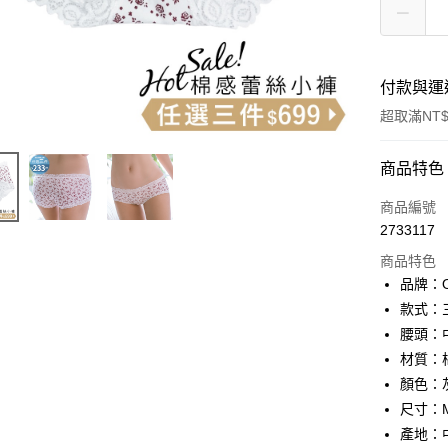
付款與運
超取滿NT$
付款方式
商品特色
信用卡一
商品編號
2733117
信用卡分
商品特色
3 期 
品牌：On
合作金
款式：
超商取貨
華南商
腰頭：
LINE Pay
上海商
材質：
國泰世
顏色：灰
Apple Pay
臺灣中
尺寸：M
匯豐（
街口支付
聯邦商
產地：