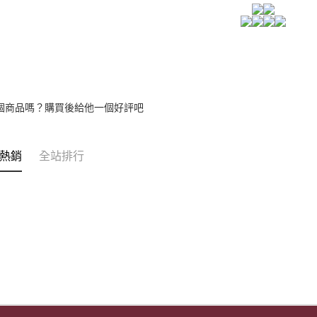
【注意事
宅配
１．透過由
交易，需
每筆NT$8
求債權轉
２．關於
https://aft
３．未成
「AFTE
任。
個商品嗎？購買後給他一個好評吧
４．使用「
即時審查
結果請求
熱銷
全站排行
５．嚴禁
形，恩沛
動。