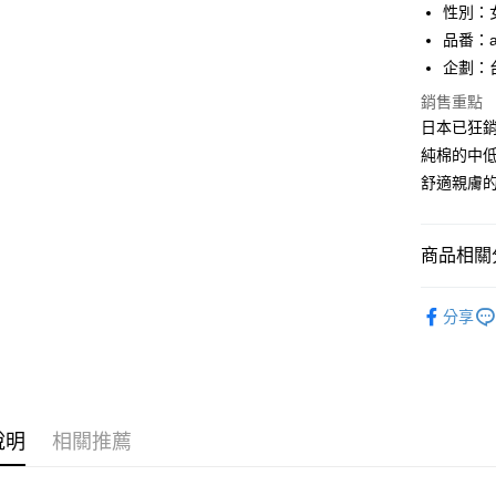
元大商
悠遊付
性別：
玉山商
品番：a
台新國
AFTEE先
企劃：
台灣樂
相關說明
銷售重點
【關於「A
ATM付款
AFTEE
日本已狂銷
便利好安
純棉的中
１．簡單
２．便利
舒適親膚
運送方式
３．安心
全家付款
【「AFT
商品相關分
每筆NT$8
１．於結帳
付」結帳
人氣商品
付款後全
２．訂單
分享
３．收到繳
每筆NT$8
▊無鋼圈防
／ATM／
※ 請注意
成套控|雙C
7-11付款
絡購買商品
先享後付
每筆NT$8
▊美臀內
※ 交易是
說明
相關推薦
是否繳費成
付款後7-1
付客戶支
每筆NT$8