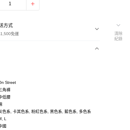
送方式
清除
1,500免運
紀錄
次付款
期付款
0 利率 每期
NT$126
21家銀行
 Street
庫商業銀行
第一商業銀行
三角褲
付款
業銀行
彰化商業銀行
中低腰
業儲蓄銀行
台北富邦商業銀行
棉
華商業銀行
兆豐國際商業銀行
色系, 卡其色系, 粉紅色系, 黑色系, 藍色系, 多色系
小企業銀行
台中商業銀行
, L
台灣）商業銀行
華泰商業銀行
業銀行
遠東國際商業銀行
中國