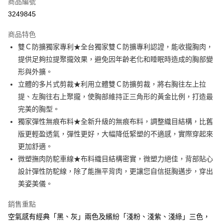
商品編號
信用卡分期付款
3249845
3 期 0 利率 每期
NT$293
21家銀行
商品特色
合作金庫商業銀行
第一商業銀行
超商取貨付款
雙Ｃ防擴獨家專利★全台獨家雙Ｃ防擴專利認證，能收攏胸肉，
華南商業銀行
彰化商業銀行
提供足夠拉提聚攏效果，避免因年齡老化和睡眠時造成的胸部變
LINE Pay
上海商業儲蓄銀行
台北富邦商業銀行
國泰世華商業銀行
兆豐國際商業銀行
形與外擴。
Apple Pay
臺灣中小企業銀行
台中商業銀行
立體的多片式剪裁★利用立體雙Ｃ防擴剪裁，將右胸往左上拉
匯豐（台灣）商業銀行
華泰商業銀行
提、左胸往右上聚攏，使胸部維持正三角形的黃金比例，打造最
街口支付
聯邦商業銀行
遠東國際商業銀行
完美的胸型。
元大商業銀行
永豐商業銀行
悠遊付
獨家彈性無痕布料★全新升級的無痕布料，調整織目結構，比舊
玉山商業銀行
星展（台灣）商業銀行
版更輕盈透氣，彈性更好，大幅降低緊塑的不適感，實際穿起來
台新國際商業銀行
中國信託商業銀行
AFTEE先享後付
台灣樂天信用卡公司
更加舒適。
相關說明
【關於「AFTEE先享後付」】
微塑撫肉防駝車線★布料織目結構密實，微塑力絕佳，背部貼心
ATM付款
AFTEE先享後付是「在收到商品之後才付款」的支付方式。 讓您購物簡單
設計彈性防駝線，除了能撫平背肉，更讓您自信挺胸邁步，穿出
便利好安心！
美姿美儀。
１．簡單：不需註冊會員、不需綁卡、不需儲值。
運送方式
２．便利：只要手機號碼，簡訊認證，即可結帳。
３．安心：先確認商品／服務後，再付款。
銷售重點
全家付款取貨
空氣感有經典「黑、灰」兩色及繽紛「淺粉、淺紫、淺綠」三色，
每筆NT$80，滿NT$1,500(含以上)免運費
【「AFTEE先享後付」結帳流程】