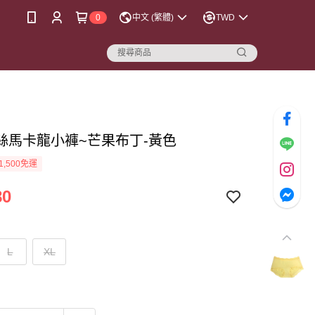
0
中文 (繁體)
TWD
絲馬卡龍小褲~芒果布丁-黃色
1,500免運
80
L
XL