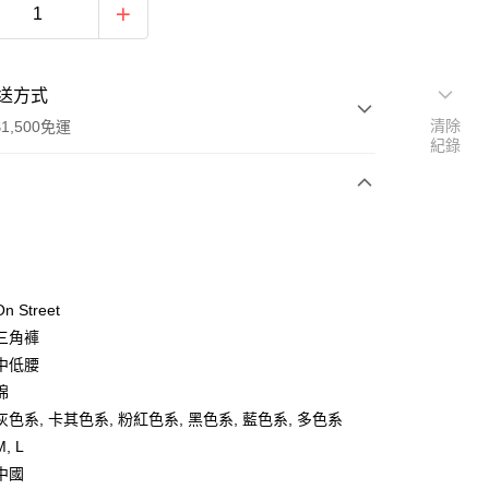
送方式
清除
1,500免運
紀錄
次付款
期付款
0 利率 每期
NT$126
21家銀行
 Street
庫商業銀行
第一商業銀行
三角褲
付款
業銀行
彰化商業銀行
中低腰
業儲蓄銀行
台北富邦商業銀行
棉
華商業銀行
兆豐國際商業銀行
色系, 卡其色系, 粉紅色系, 黑色系, 藍色系, 多色系
小企業銀行
台中商業銀行
, L
台灣）商業銀行
華泰商業銀行
業銀行
遠東國際商業銀行
中國