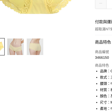
付款與運
超取滿NT$
付款方式
商品特色
信用卡一
商品編號
3466150
信用卡分
商品特色
3 期 
品牌：On
合作金
款式：
超商取貨
華南商
腰頭：
LINE Pay
上海商
材質：
國泰世
顏色：灰
Apple Pay
臺灣中
尺寸：M
匯豐（
街口支付
聯邦商
產地：