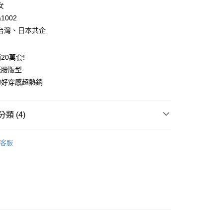
業銀行
永豐商業銀行
女
業銀行
星展（台灣）商業銀行
1002
際商業銀行
中國信託商業銀行
享後付
台灣、日本共企
天信用卡公司
FTEE先享後付」】
先享後付是「在收到商品之後才付款」的支付方式。 讓您購物簡單
20萬套!
心！
低腰版型
：不需註冊會員、不需綁卡、不需儲值。
：只要手機號碼，簡訊認證，即可結帳。
的好穿感超熱銷
：先確認商品／服務後，再付款。
取貨
EE先享後付」結帳流程】
類 (4)
0，滿NT$1,500(含以上)免運費
方式選擇「AFTEE先享後付」後，將跳轉至「AFTEE先享後
頁面，進行簡訊認證並確認金額後，即可完成結帳。
推薦
家取貨
成立數日內，您將收到繳費通知簡訊。
客服
費通知簡訊後14天內，點擊此簡訊中的連結，可透過四大超商
0，滿NT$1,500(含以上)免運費
擴內衣-雙C專利
網路銀行／等多元方式進行付款，方視為交易完成。
：結帳手續完成當下不需立刻繳費，但若您需要取消訂單，請聯
內褲-3件$699
取貨
的店家。未經商家同意取消之訂單仍視為有效，需透過AFTEE
繳納相關費用。
0，滿NT$1,500(含以上)免運費
褲
棉質內褲
否成功請以「AFTEE先享後付 」之結帳頁面顯示為準，若有關於
功／繳費後需取消欲退款等相關疑問，請聯繫「AFTEE先享後
1取貨
援中心」
https://netprotections.freshdesk.com/support/home
0，滿NT$1,500(含以上)免運費