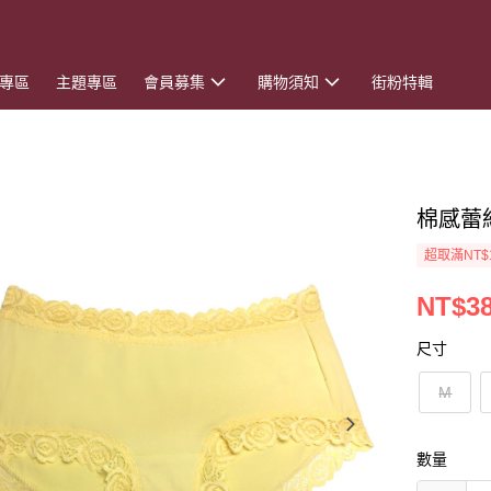
專區
主題專區
會員募集
購物須知
街粉特輯
棉感蕾
超取滿NT$
NT$3
尺寸
M
數量