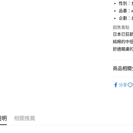
元大商
悠遊付
性別：
玉山商
品番：a
台新國
AFTEE先
企劃：
台灣樂
相關說明
銷售重點
【關於「A
ATM付款
AFTEE
日本已狂銷
便利好安
純棉的中
１．簡單
２．便利
舒適親膚
運送方式
３．安心
全家付款
【「AFT
商品相關分
每筆NT$8
１．於結帳
付」結帳
人氣商品
付款後全
２．訂單
分享
３．收到繳
每筆NT$8
▊無鋼圈防
／ATM／
※ 請注意
成套控|雙C
7-11付款
絡購買商品
先享後付
每筆NT$8
▊美臀內
※ 交易是
說明
相關推薦
是否繳費成
付款後7-1
付客戶支
每筆NT$8