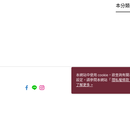
本分類
本網站中使用 cookie，欲查詢有關
設定，請參閱本網站「
隱私權條款
使用 cookie。
了解更多 >