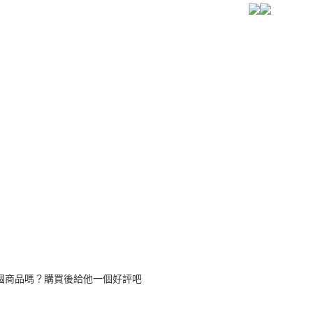
【注意事
宅配
１．透過由
交易，需
每筆NT$8
求債權轉
２．關於
https://aft
３．未成
「AFTE
任。
４．使用「
即時審查
結果請求
５．嚴禁
形，恩沛
動。
個商品嗎？購買後給他一個好評吧