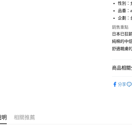
元大商
悠遊付
性別：
玉山商
品番：a
台新國
AFTEE先
企劃：
台灣樂
相關說明
銷售重點
【關於「A
ATM付款
AFTEE
日本已狂銷
便利好安
純棉的中
１．簡單
２．便利
舒適親膚
運送方式
３．安心
全家付款
【「AFT
商品相關分
每筆NT$8
１．於結帳
付」結帳
人氣商品
付款後全
２．訂單
分享
３．收到繳
每筆NT$8
成套控|雙C
／ATM／
※ 請注意
▊美臀內
7-11付款
絡購買商品
先享後付
每筆NT$8
※ 交易是
說明
相關推薦
是否繳費成
付款後7-1
付客戶支
每筆NT$8