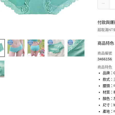
付款與運
超取滿NT$
付款方式
商品特色
信用卡一
商品編號
3466156
信用卡分
商品特色
3 期 
品牌：On
合作金
款式：
超商取貨
華南商
腰頭：
LINE Pay
上海商
材質：
國泰世
顏色：灰
Apple Pay
臺灣中
尺寸：M
匯豐（
街口支付
聯邦商
產地：