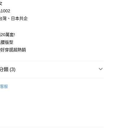
業銀行
永豐商業銀行
女
業銀行
星展（台灣）商業銀行
1002
際商業銀行
中國信託商業銀行
享後付
台灣、日本共企
天信用卡公司
FTEE先享後付」】
先享後付是「在收到商品之後才付款」的支付方式。 讓您購物簡單
20萬套!
心！
低腰版型
：不需註冊會員、不需綁卡、不需儲值。
：只要手機號碼，簡訊認證，即可結帳。
的好穿感超熱銷
：先確認商品／服務後，再付款。
取貨
EE先享後付」結帳流程】
類 (3)
0，滿NT$1,500(含以上)免運費
方式選擇「AFTEE先享後付」後，將跳轉至「AFTEE先享後
頁面，進行簡訊認證並確認金額後，即可完成結帳。
推薦
家取貨
成立數日內，您將收到繳費通知簡訊。
客服
費通知簡訊後14天內，點擊此簡訊中的連結，可透過四大超商
0，滿NT$1,500(含以上)免運費
內褲-3件$699
網路銀行／等多元方式進行付款，方視為交易完成。
：結帳手續完成當下不需立刻繳費，但若您需要取消訂單，請聯
褲
棉質內褲
取貨
的店家。未經商家同意取消之訂單仍視為有效，需透過AFTEE
繳納相關費用。
0，滿NT$1,500(含以上)免運費
否成功請以「AFTEE先享後付 」之結帳頁面顯示為準，若有關於
功／繳費後需取消欲退款等相關疑問，請聯繫「AFTEE先享後
1取貨
援中心」
https://netprotections.freshdesk.com/support/home
0，滿NT$1,500(含以上)免運費