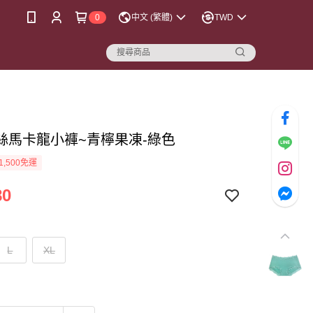
0
中文 (繁體)
TWD
絲馬卡龍小褲~青檸果凍-綠色
1,500免運
80
L
XL