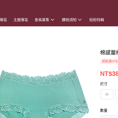
專區
主題專區
會員募集
購物須知
街粉特輯
棉感蕾
超取滿NT$
NT$3
尺寸
M
數量