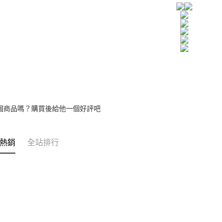
【注意事
宅配
１．透過由
交易，需
每筆NT$8
求債權轉
２．關於
https://aft
３．未成
「AFTE
任。
４．使用「
即時審查
結果請求
個商品嗎？購買後給他一個好評吧
５．嚴禁
形，恩沛
動。
熱銷
全站排行