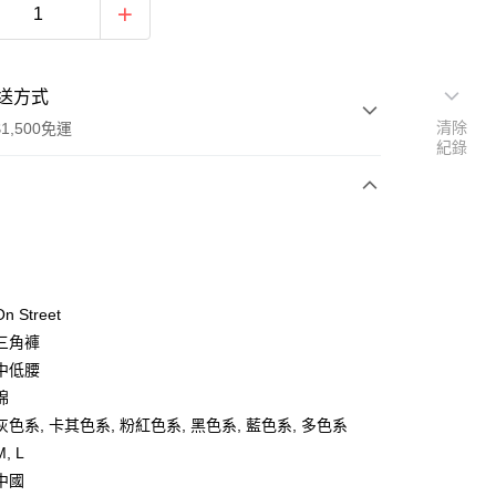
送方式
清除
1,500免運
紀錄
次付款
期付款
0 利率 每期
NT$126
21家銀行
 Street
庫商業銀行
第一商業銀行
三角褲
付款
業銀行
彰化商業銀行
中低腰
業儲蓄銀行
台北富邦商業銀行
棉
華商業銀行
兆豐國際商業銀行
色系, 卡其色系, 粉紅色系, 黑色系, 藍色系, 多色系
小企業銀行
台中商業銀行
, L
台灣）商業銀行
華泰商業銀行
業銀行
遠東國際商業銀行
中國