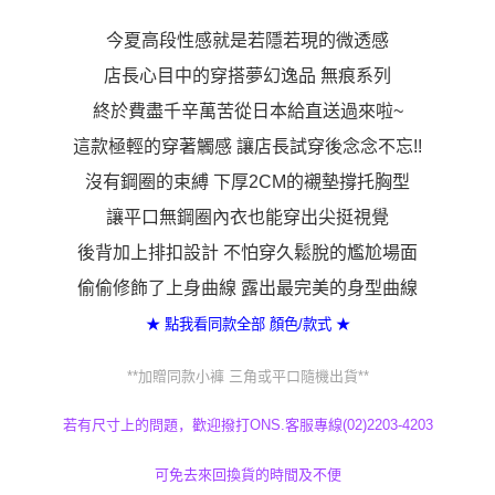
未成年的使用者，請事先徵得法定代理人或監護人之同意方可使用
AFTEE。
今夏高段性感就是若隱若現的微透感
若您對於個人資料之處理、利用有任何疑問，或欲行使相關法律權利，請聯
店長心目中的穿搭夢幻逸品 無痕系列
繫恩沛科技股份有限公司。若您不同意我們將上開所示之個人資料，連同必
要之購買訂單資訊提供予 AFTEE ，或讓 AFTEE 蒐集處理利用您的個人資
終於費盡千辛萬苦從日本給直送過來啦~
料，請勿選用本服務。
這款極輕的穿著觸感 讓店長試穿後念念不忘!!
沒有鋼圈的束縛 下厚2CM的襯墊撐托胸型
讓平口無鋼圈內衣也能穿出尖挺視覺
後背加上排扣設計 不怕穿久鬆脫的尷尬場面
偷偷修飾了上身曲線 露出最完美的身型曲線
★ 點我看同款全部 顏色/款式 ★
**加贈同款小褲 三角或平口隨機出貨**
若有尺寸上的問題，歡迎撥打ONS.客服專線(02)2203-4203
可免去來回換貨的時間及不便