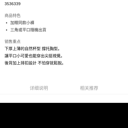
信用卡分期付款
3536339
3期 0利率，每期
NT$326
21家银行
商品特色
合作金库商业银行
第一商业银行
超商取货付款
加贈同款小褲
华南商业银行
彰化商业银行
三角或平口隨機出貨
LINE Pay
上海商业储蓄银行
台北富邦商业银行
国泰世华商业银行
兆丰国际商业银行
Apple Pay
销售重点
台湾中小企业银行
台中商业银行
下厚上薄的自然杯型 撐托胸型。
汇丰（台湾）商业银行
华泰商业银行
街口支付
联邦商业银行
远东国际商业银行
讓平口小可愛也能穿出尖挺視覺。
元大商业银行
永丰商业银行
悠遊付
後背加上排扣設計 不怕穿就鬆脫。
玉山商业银行
星展（台湾）商业银行
台新国际商业银行
中国信托商业银行
AFTEE先享后付
台湾乐天信用卡公司
相关说明
一、關於 AFTEE先享後付
详细说明
相关推荐
ATM付款
1. 於付款方式選擇AFTEE先享後付，將跳出AFTEE先享後付手機驗證視
窗。
2. 進行簡訊驗證之後，即可完成結帳手續。
运送方式
3. 訂單確認後不需事先繳費，商品會配送至您的指定地址。
4. 下訂完成後，您的手機會收到一封繳費通知簡訊，APP會員則會收到
全家付款取貨
AFTEE APP推播通知。
每笔NT$80，满NT$1,500(含以上)免运费
5. 收到商品當下無需繳費，確認無誤後，請再利用繳費通知簡訊或AFTEE
APP於四大便利商店‧ATM/網銀等方式進行付款。