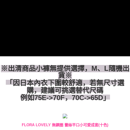
付款後全家取貨
請留意繳費期限為 14 天。唯有下載 AFTEE App 成為 AFTEE 會員者方能享
每笔NT$80，满NT$1,500(含以上)免运费
有最長 45 天內付款之服務。
7-11付款取貨
繳費期限，為商家向您請款的時間，再加上使用AFTEE可延長的天數所計算
每笔NT$80，满NT$1,500(含以上)免运费
出。使用AFTEE下訂可以延長您收到商品前的繳費天數，但無法保證一定能
夠在期限內收到商品(例如:預購商品或預計到貨時間較長者)。因此無論收到
付款後7-11取貨
商品與否，仍需要請您在AFTEE規定的時間內完成繳費。
每笔NT$80，满NT$1,500(含以上)免运费
二、付款限制
1. 初次使用 AFTEE 時，將依認證結果及本公司審查結果，核予每個人不同
宅配
之上限額度
※出清商品小褲無提供選擇，M、L隨機出
2. 結帳金額須大於NT$30
每笔NT$80，满NT$1,500(含以上)免运费
3. 目前僅支援台灣會員
貨※
「因日本內衣下圍較舒適，若無尺寸選
三、聲明條款
「AFTEE先享後付」(下稱本服務)乃由恩沛科技股份有限公司(下稱 AFTEE )
購，建議可挑選替代尺碼
所提供，並由 AFTEE 向您收取款項。因使用本服務所須提供之個人資料(包
例如75E->70F，70C->65D」
含但不限於訂購人姓名、電話，收件人姓名、電話、收件地址)，將交付予
AFTEE 於本服務必要服務範圍內運用。關於 AFTEE 對於個人資料之蒐集、
處理、利用，詳參 AFTEE 官網之『個人資料蒐集、處理及利用告知聲明』
（
https://aftee.tw/privacypolicy/
）。
FLORA LOVELY 無鋼圈 蕾絲平口小可愛成套(十色)
若款項超過繳費期限，將根據當次的金額加收年利率 16% 的逾期滯納金。