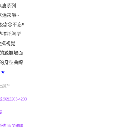
無痕系列
送過來啦~
念念不忘!!
墊撐托胸型
尖挺視覺
脫的尷尬場面
美的身型曲線
 ★
出貨**
)2203-4203
便
任何相關問題喔