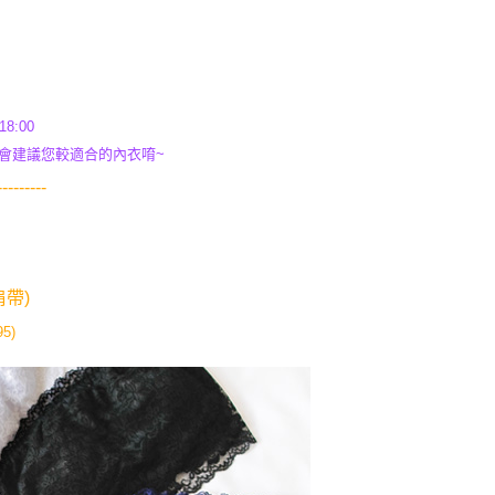
8:00
會建議您較適合的內衣唷~
-------
帶)
5)