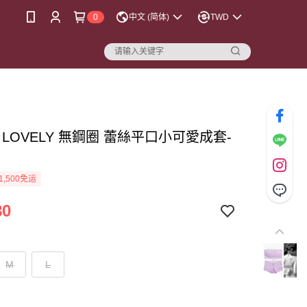
0
中文 (简体)
TWD
A LOVELY 無鋼圈 蕾絲平口小可愛成套-
1,500免运
80
M
L