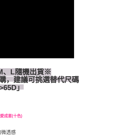
0，满NT$1,500(含以上)免运费
使用 AFTEE 時，將依認證結果及本公司審查結果，核予每個人不同
度
額須大於NT$30
僅支援台灣會員
0，满NT$1,500(含以上)免运费
條款
E先享後付」(下稱本服務)乃由恩沛科技股份有限公司(下稱 AFTEE
並由 AFTEE 向您收取款項。因使用本服務所須提供之個人資料
限於訂購人姓名、電話，收件人姓名、電話、收件地址)，將交付
EE 於本服務必要服務範圍內運用。關於 AFTEE 對於個人資料之蒐
利用，詳參 AFTEE 官網之『個人資料蒐集、處理及利用告知聲
s://aftee.tw/privacypolicy/
）。
M、L隨機出貨※
繳費期限，將根據當次的金額加收年利率 16% 的逾期滯納金。
購，建議可挑選替代尺碼
使用者，請事先徵得法定代理人或監護人之同意方可使用
->65D」
個人資料之處理、利用有任何疑問，或欲行使相關法律權利，請
科技股份有限公司。若您不同意我們將上開所示之個人資料，連
買訂單資訊提供予 AFTEE ，或讓 AFTEE 蒐集處理利用您的個
請勿選用本服務。
可愛成套(十色)
的微透感