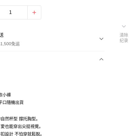
送
清除
纪录
1,500免运
次付款
期付款
利率，每期
NT$326
21家银行
款小褲
库商业银行
第一商业银行
平口隨機出貨
付款
业银行
彰化商业银行
业储蓄银行
台北富邦商业银行
自然杯型 撐托胸型。
华商业银行
兆丰国际商业银行
可愛也能穿出尖挺視覺。
小企业银行
台中商业银行
台湾）商业银行
华泰商业银行
扣設計 不怕穿就鬆脫。