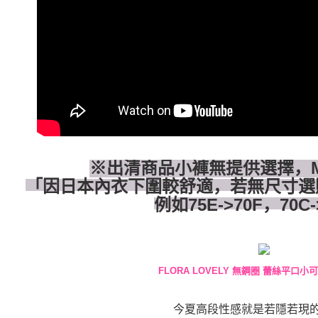
每笔NT$8
1. 初次
之上限額
宅配
2. 結帳金
3. 目前
每笔NT$8
三、聲明
「AFTE
)所提供，
(包含但不
予 AFT
集、處理、
明』（
http
※出清商品小褲無提供選擇，
若款項超過
「因日本內衣下圍較舒適，若無尺寸選
未成年的
例如75E->70F，70C
AFTEE。
若您對於
聯繫恩沛
同必要之購
人資料，
FLORA LOVELY 無鋼圈 蕾絲平口小
今夏高段性感就是若隱若現