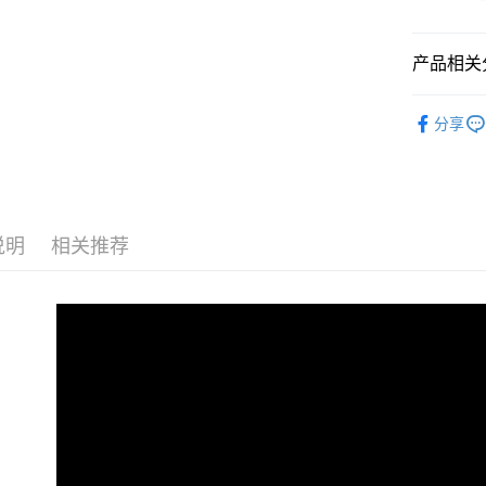
街口支付
联邦商
元大商
悠遊付
玉山商
产品相关分
台新国
AFTEE先
台湾乐
▊浪漫蕾
相关说明
分享
一、關於 A
ATM付款
1. 於付
窗。
2. 進行
3. 訂單
运送方式
4. 下訂
说明
相关推荐
AFTEE 
全家付款
5. 收到
每笔NT$8
APP於四
付款後全
請留意繳費期
享有最長 
每笔NT$8
繳費期限，
7-11付款
算出。使用
定能夠在期
每笔NT$8
收到商品與
付款後7-1
二、付款