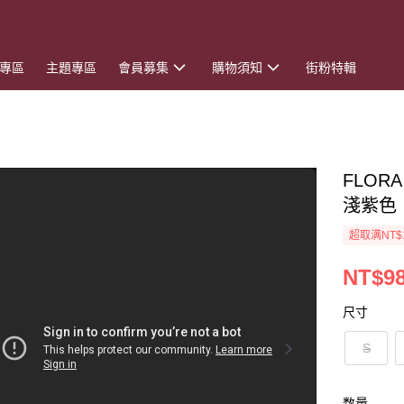
專區
主題專區
會員募集
購物須知
街粉特輯
FLOR
淺紫色
超取满NT$
NT$9
尺寸
S
数量