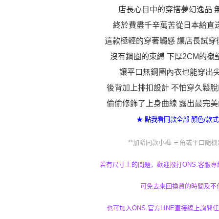
店長心目中的穿搭夢幻逸品 
終於費盡千辛萬苦從日本給直
這款極輕的穿著觸感 讓店長試穿後
沒有鋼圈的束縛 下厚2CM的襯
讓平口無鋼圈內衣也能穿出
後背加上排扣設計 不怕穿久鬆
偷偷修飾了上身曲線 露出最完
★ 點我看同款全部 顏色/款式
**加贈同款小褲 三角或平口隨機
若有尺寸上的問題，歡迎撥打ONS.客服專線(02
可免去來回換貨的時間及不
也可加入ONS.官方LINE直接線上詢問