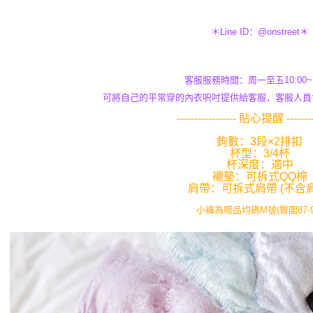
＊Line ID：@onstreet＊
客服服務時間：周一至五10:00~1
可將自己的平常穿的內衣呎吋提供給客服，客服人員
----------------- 貼心提醒 ---------
鉤數：3段×2排扣
杯型：3/4杯
杯深度：適中
襯墊：可拆式QQ棉
肩帶：可拆式肩帶 (不含肩
小褲為贈品均碼M號(臀圍87-9