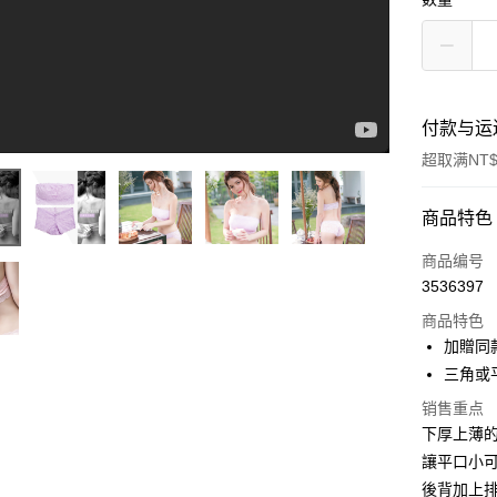
付款与运
超取满NT$
付款方式
商品特色
信用卡一
商品编号
3536397
信用卡分
蕾絲平口小可愛10色
商品特色
3期 0
加贈同
合作金
三角或
超商取货
华南商
销售重点
LINE Pay
上海商
下厚上薄的
国泰世
Apple Pay
讓平口小
台湾中
汇丰（
後背加上排