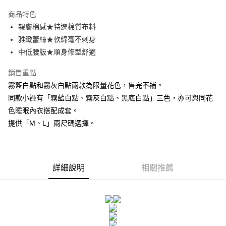
3 期 0 利率 每期
NT$126
21家銀行
商品特色
合作金庫商業銀行
第一商業銀行
超商取貨付款
親膚棉感★特選棉質布料
華南商業銀行
彰化商業銀行
雅緻蕾絲★軟綿毫不刺身
LINE Pay
上海商業儲蓄銀行
台北富邦商業銀行
國泰世華商業銀行
兆豐國際商業銀行
中低腰版★順身修型舒適
Apple Pay
臺灣中小企業銀行
台中商業銀行
銷售重點
匯豐（台灣）商業銀行
華泰商業銀行
街口支付
聯邦商業銀行
遠東國際商業銀行
霧藍白點和霧灰白點兩款為限量花色，售完不補。
元大商業銀行
永豐商業銀行
悠遊付
同款小褲有「霧藍白點、霧灰白點、黑底白點」三色，亦可與同花
玉山商業銀行
星展（台灣）商業銀行
色睡眠內衣搭配成套。
台新國際商業銀行
中國信託商業銀行
AFTEE先享後付
提供「M、L」兩尺碼選擇。
台灣樂天信用卡公司
相關說明
【關於「AFTEE先享後付」】
ATM付款
AFTEE先享後付是「在收到商品之後才付款」的支付方式。 讓您購物簡單
便利好安心！
１．簡單：不需註冊會員、不需綁卡、不需儲值。
詳細說明
相關推薦
運送方式
２．便利：只要手機號碼，簡訊認證，即可結帳。
３．安心：先確認商品／服務後，再付款。
全家付款取貨
每筆NT$80，滿NT$1,500(含以上)免運費
【「AFTEE先享後付」結帳流程】
１．於結帳方式選擇「AFTEE先享後付」後，將跳轉至「AFTEE先享後付」
付款後全家取貨
結帳頁面，進行簡訊認證並確認金額後，即可完成結帳。