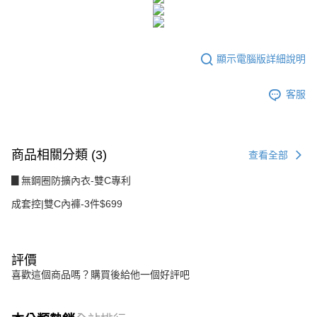
２．訂單成立數日內，您將收到繳費通知簡訊。
每筆NT$80，滿NT$1,500(含以上)免運費
３．收到繳費通知簡訊後14天內，點擊此簡訊中的連結，可透過四大超商／
ATM／網路銀行／等多元方式進行付款，方視為交易完成。
7-11付款取貨
※ 請注意：結帳手續完成當下不需立刻繳費，但若您需要取消訂單，請聯絡
每筆NT$80，滿NT$1,500(含以上)免運費
購買商品的店家。未經商家同意取消之訂單仍視為有效，需透過AFTEE先享
顯示電腦版詳細說明
後付繳納相關費用。
付款後7-11取貨
※ 交易是否成功請以「AFTEE先享後付 」之結帳頁面顯示為準，若有關於
客服
是否繳費成功／繳費後需取消欲退款等相關疑問，請聯繫「AFTEE先享後付
每筆NT$80，滿NT$1,500(含以上)免運費
客戶支援中心」
https://netprotections.freshdesk.com/support/home
宅配
【注意事項】
１．透過由恩沛科技股份有限公司提供之「AFTEE先享後付」服務完成之交
每筆NT$80，滿NT$1,500(含以上)免運費
商品相關分類 (3)
查看全部
易，需依本服務之必要範圍內提供個人資料，並將交易相關給付款項請求債
權轉讓予恩沛科技股份有限公司。
▊無鋼圈防擴內衣-雙C專利
２．關於個人資料處理事宜，請瀏覽以下網址：
https://aftee.tw/terms/#terms3
成套控|雙C內褲-3件$699
３．未成年的使用者請事先徵得法定代理人或監護人之同意方可使用
「AFTEE先享後付」，若未經同意申辦者引起之損失，本公司不負相關責
任。
４．使用「AFTEE先享後付」時，將依據個別帳號之用戶狀況，依本公司即
評價
時審查核予不同之上限額度；若仍有額度不足之情形，本公司將視審查結果
請求用戶進行身份認證。
喜歡這個商品嗎？購買後給他一個好評吧
５．嚴禁一人註冊多個帳號或使用他人資訊註冊。若發現惡意使用之情形，
恩沛科技股份有限公司將有權停止該用戶之使用額度並採取法律行動。