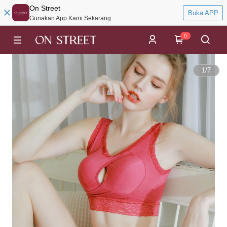
On Street
Buka APP
Gunakan App Kami Sekarang
0
1
/
7