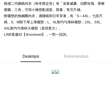
4. Setelah pesanan disahkan, anda akan menerima SMS pembayaran
NT$80/pesanan | Penghantaran percuma untuk pesanan
Taishin
棉感二代睡眠內衣［秋冬限定色］有「皇家威廉、伯爵玫瑰、香榭
manakala ahli aplikasi akan menerima pemberitahuan tolak aplikasi
Syarikat Kad Kredit
NT$1,500 atau lebih
AFTEE.
紫蘭」三色，可與小褲搭配成套。限量，售完不補。
Rakuten Taiwan
5. Tiada bayaran diperlukan apabila anda menerima produk. Sila buat
附襯墊的無鋼圈內衣，適睡眠和日常穿著，有「S～4XL」七段尺
pembayaran di empat kedai serbaneka utama, ATM atau perbankan
付款後全家取貨
碼，S、M附下厚上薄襯墊；L、XL附均勻薄杯襯墊；2XL、3XL、
dalam talian dengan SMS pembayaran atau pemberitahuan tolak aplikasi
NT$80/pesanan | Penghantaran percuma untuk pesanan
AFTEE.
4XL附均勻薄杯大襯墊（直徑更大）。
NT$1,500 atau lebih
LINE客服ID【＠onstreet】，一對一諮詢。
Sila ambil perhatian bahawa tempoh pembayaran adalah 14 hari. Walau
7-11付款取貨
bagaimanapun, bagi mereka yang telah memuat turun Aplikasi AFTEE
dan mendaftar sebagai ahli AFTEE boleh menikmati tempoh pembayaran
NT$80/pesanan | Penghantaran percuma untuk pesanan
sehingga 45 hari.
NT$1,500 atau lebih
Deskripsi
Rekomendasi
Tempoh pembayaran dikira dari masa kedai meminta pembayaran anda,
付款後7-11取貨
ditambah dengan bilangan hari yang boleh dilanjutkan oleh AFTEE. Anda
boleh melanjutkan tempoh pembayaran anda sebelum anda menerima
NT$80/pesanan | Penghantaran percuma untuk pesanan
pesanan. Walau bagaimanapun, tiada jaminan bahawa anda boleh
NT$1,500 atau lebih
menerima pesanan anda semasa tempoh pembayaran (cth.: produk
prapesanan atau produk yang mungkin mengambil masa yang lebih
宅配
lama untuk dihantar). Oleh itu, anda dikehendaki membuat pembayaran
kepada AFTEE dalam tempoh sama ada anda menerima pesanan.
NT$80/pesanan | Penghantaran percuma untuk pesanan
NT$1,500 atau lebih
Kedua, Sekatan Pembayaran
1. Jumlah yang diperakui untuk pengguna kali pertama boleh sehingga
NT$10,000. Amaun diperakui sebenar yang diluluskan akan berdasarkan