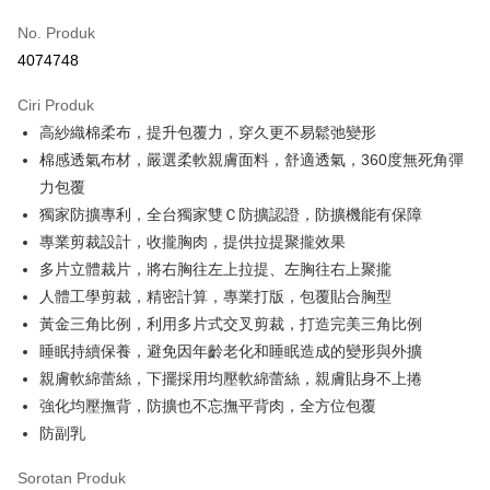
Kad Kredit (Bayaran Penuh)
No. Produk
Ansuran Kad Kredit
4074748
3 ansuran pada kadar faedah 0,
NT$293
setiap ansuran
Ciri Produk
21 Bank
Taiwan Cooperative Bank
Bank Komersial Pertama
Pengambilan di Kedai Serbaneka
高紗織棉柔布，提升包覆力，穿久更不易鬆弛變形
Hua Nan Commercial
Chang Hwa Commercial
LINE Pay
Bank
Bank
棉感透氣布材，嚴選柔軟親膚面料，舒適透氣，360度無死角彈
The Shanghai
Bank Komersial Taipei
力包覆
Apple Pay
Commercial & Savings
Fubon
獨家防擴專利，全台獨家雙Ｃ防擴認證，防擴機能有保障
Bank
JKOPAY
專業剪裁設計，收攏胸肉，提供拉提聚攏效果
Bank Cathay United
Mega International
多片立體裁片，將右胸往左上拉提、左胸往右上聚攏
Commercial Bank
Easy Wallet
人體工學剪裁，精密計算，專業打版，包覆貼合胸型
Taiwan Business Bank
Taichung Commercial
Bank
AFTEE
黃金三角比例，利用多片式交叉剪裁，打造完美三角比例
HSBC Bank (Taiwan)
Hwatai Bank
Deskripsi
睡眠持續保養，避免因年齡老化和睡眠造成的變形與外擴
Limited
Pertama, Mengenai Perkhidmatan AFTEE Beli Sekarang Bayar Kemudian
親膚軟綿蕾絲，下擺採用均壓軟綿蕾絲，親膚貼身不上捲
Pemindahan ATM
Union Bank of Taiwan
Far Eastern International
1. Dengan memilih AFTEE sebagai kaedah pembayaran, mesej
強化均壓撫背，防擴也不忘撫平背肉，全方位包覆
Bank
pengesahan AFTEE akan muncul.
2. Anda boleh meneruskan pembayaran selepas pengesahan SMS.
防副乳
Yuanta Commercial Bank
Bank SinoPac
Pilihan Penghantaran
3. Tiada bayaran diperlukan apabila pesanan disahkan. Produk akan
Bank Komersial E.SUN
DBS Bank
dihantar ke alamat yang ditetapkan.
全家付款取貨
Sorotan Produk
Bank Antarabangsa
Bank CTBC