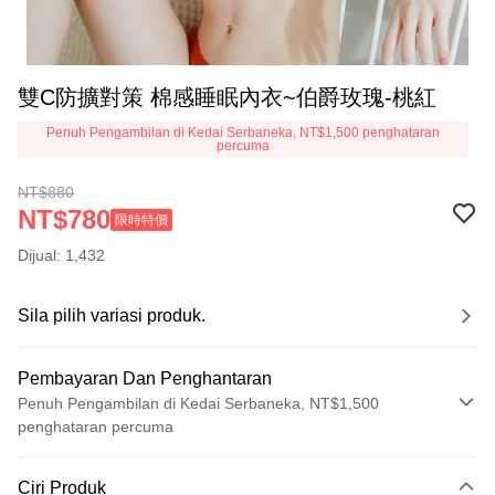
雙C防擴對策 棉感睡眠內衣~伯爵玫瑰-桃紅
Penuh Pengambilan di Kedai Serbaneka, NT$1,500 penghataran
percuma
NT$880
NT$780
限時特價
Dijual: 1,432
Sila pilih variasi produk.
Pembayaran Dan Penghantaran
Penuh Pengambilan di Kedai Serbaneka, NT$1,500
penghataran percuma
Kaedah Pembayaran
Ciri Produk