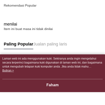
Rekomendasi Popular
menilai
Item ini buat masa ini tidak dinilai
Paling Popular
Jualan paling laris
Laman web ini ada menggunakan kuki. Sekiranya anda ingin mengetahui
Tag Popular
secara terperinci bagaimana kuki digunakan di laman web ini, dan bagaimana
untuk mengubah tetapan kuki komputer anda. Jika anda tidak mahu
menggunakan kuki di komputer anda, sila rujuk penerangan mengenai kuki.
Butiran >
Dasar Privasi
Laman web ini ada menggunakan kuki. Sekiranya anda ingin
mengetahui secara terperinci bagaimana kuki digunakan di laman web ini,
dan bagaimana untuk mengubah tetapan kuki komputer anda. Jika anda tidak
Faham
mahu menggunakan kuki di komputer anda, sila rujuk penerangan mengenai
kuki.