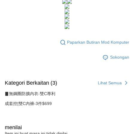
NT$1,500 atau lebih
AFTEE.
Rakuten Taiwan
5. Tiada bayaran diperlukan apabila anda menerima produk. Sila buat
pembayaran di empat kedai serbaneka utama, ATM atau perbankan
付款後全家取貨
dalam talian dengan SMS pembayaran atau pemberitahuan tolak aplikasi
NT$80/pesanan | Penghantaran percuma untuk pesanan
AFTEE.
NT$1,500 atau lebih
Sila ambil perhatian bahawa tempoh pembayaran adalah 14 hari. Walau
7-11付款取貨
bagaimanapun, bagi mereka yang telah memuat turun Aplikasi AFTEE
Paparkan Butiran Mod Komputer
dan mendaftar sebagai ahli AFTEE boleh menikmati tempoh pembayaran
NT$80/pesanan | Penghantaran percuma untuk pesanan
sehingga 45 hari.
NT$1,500 atau lebih
Sokongan
Tempoh pembayaran dikira dari masa kedai meminta pembayaran anda,
付款後7-11取貨
ditambah dengan bilangan hari yang boleh dilanjutkan oleh AFTEE. Anda
boleh melanjutkan tempoh pembayaran anda sebelum anda menerima
NT$80/pesanan | Penghantaran percuma untuk pesanan
pesanan. Walau bagaimanapun, tiada jaminan bahawa anda boleh
NT$1,500 atau lebih
menerima pesanan anda semasa tempoh pembayaran (cth.: produk
Kategori Berkaitan (3)
Lihat Semua
prapesanan atau produk yang mungkin mengambil masa yang lebih
宅配
lama untuk dihantar). Oleh itu, anda dikehendaki membuat pembayaran
▊無鋼圈防擴內衣-雙C專利
kepada AFTEE dalam tempoh sama ada anda menerima pesanan.
NT$80/pesanan | Penghantaran percuma untuk pesanan
成套控|雙C內褲-3件$699
NT$1,500 atau lebih
Kedua, Sekatan Pembayaran
1. Jumlah yang diperakui untuk pengguna kali pertama boleh sehingga
NT$10,000. Amaun diperakui sebenar yang diluluskan akan berdasarkan
keputusan pensijilan dan semakan oleh AFTEE.
menilai
2. Amaun perbelanjaan minimum mestilah lebih besar daripada NT$20.
Item ini buat masa ini tidak dinilai