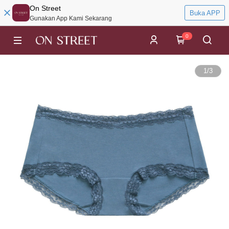
On Street
Buka APP
Gunakan App Kami Sekarang
0
1
/
3