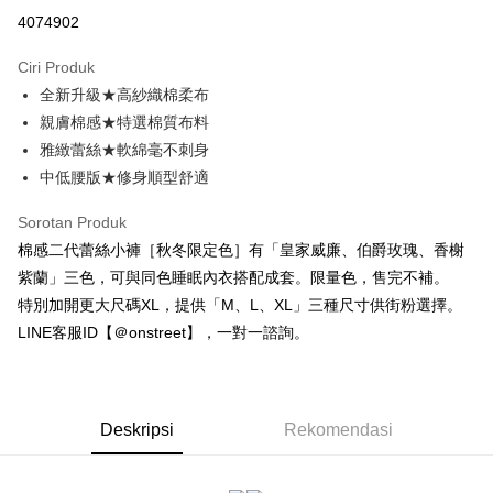
Ansuran Kad Kredit
4074902
3 ansuran pada kadar faedah 0,
NT$126
setiap ansuran
Ciri Produk
21 Bank
Taiwan Cooperative Bank
Bank Komersial Pertama
Pengambilan di Kedai Serbaneka
全新升級★高紗織棉柔布
Hua Nan Commercial
Chang Hwa Commercial
LINE Pay
Bank
Bank
親膚棉感★特選棉質布料
The Shanghai
Bank Komersial Taipei
雅緻蕾絲★軟綿毫不刺身
Apple Pay
Commercial & Savings
Fubon
中低腰版★修身順型舒適
Bank
JKOPAY
Bank Cathay United
Mega International
Sorotan Produk
Commercial Bank
Easy Wallet
棉感二代蕾絲小褲［秋冬限定色］有「皇家威廉、伯爵玫瑰、香榭
Taiwan Business Bank
Taichung Commercial
紫蘭」三色，可與同色睡眠內衣搭配成套。限量色，售完不補。
Bank
AFTEE
特別加開更大尺碼XL，提供「M、L、XL」三種尺寸供街粉選擇。
HSBC Bank (Taiwan)
Hwatai Bank
Deskripsi
Limited
LINE客服ID【＠onstreet】，一對一諮詢。
Pertama, Mengenai Perkhidmatan AFTEE Beli Sekarang Bayar Kemudian
Pemindahan ATM
Union Bank of Taiwan
Far Eastern International
1. Dengan memilih AFTEE sebagai kaedah pembayaran, mesej
Bank
pengesahan AFTEE akan muncul.
2. Anda boleh meneruskan pembayaran selepas pengesahan SMS.
Yuanta Commercial Bank
Bank SinoPac
Pilihan Penghantaran
3. Tiada bayaran diperlukan apabila pesanan disahkan. Produk akan
Bank Komersial E.SUN
DBS Bank
Deskripsi
Rekomendasi
dihantar ke alamat yang ditetapkan.
全家付款取貨
Bank Antarabangsa
Bank CTBC
4. Setelah pesanan disahkan, anda akan menerima SMS pembayaran
NT$80/pesanan | Penghantaran percuma untuk pesanan
Taishin
manakala ahli aplikasi akan menerima pemberitahuan tolak aplikasi
Syarikat Kad Kredit