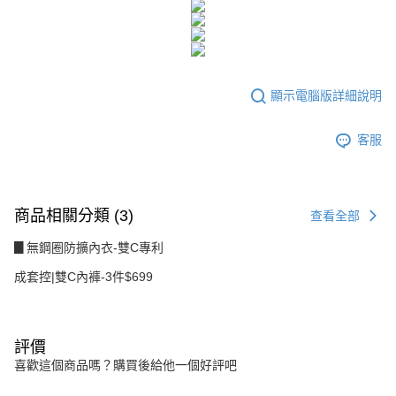
２．訂單成立數日內，您將收到繳費通知簡訊。
每筆NT$80，滿NT$1,500(含以上)免運費
３．收到繳費通知簡訊後14天內，點擊此簡訊中的連結，可透過四大超商／
ATM／網路銀行／等多元方式進行付款，方視為交易完成。
7-11付款取貨
※ 請注意：結帳手續完成當下不需立刻繳費，但若您需要取消訂單，請聯絡
每筆NT$80，滿NT$1,500(含以上)免運費
購買商品的店家。未經商家同意取消之訂單仍視為有效，需透過AFTEE先享
後付繳納相關費用。
顯示電腦版詳細說明
付款後7-11取貨
※ 交易是否成功請以「AFTEE先享後付 」之結帳頁面顯示為準，若有關於
是否繳費成功／繳費後需取消欲退款等相關疑問，請聯繫「AFTEE先享後付
每筆NT$80，滿NT$1,500(含以上)免運費
客戶支援中心」
https://netprotections.freshdesk.com/support/home
客服
宅配
【注意事項】
１．透過由恩沛科技股份有限公司提供之「AFTEE先享後付」服務完成之交
每筆NT$80，滿NT$1,500(含以上)免運費
易，需依本服務之必要範圍內提供個人資料，並將交易相關給付款項請求債
商品相關分類 (3)
權轉讓予恩沛科技股份有限公司。
查看全部
２．關於個人資料處理事宜，請瀏覽以下網址：
https://aftee.tw/terms/#terms3
▊無鋼圈防擴內衣-雙C專利
３．未成年的使用者請事先徵得法定代理人或監護人之同意方可使用
成套控|雙C內褲-3件$699
「AFTEE先享後付」，若未經同意申辦者引起之損失，本公司不負相關責
任。
４．使用「AFTEE先享後付」時，將依據個別帳號之用戶狀況，依本公司即
時審查核予不同之上限額度；若仍有額度不足之情形，本公司將視審查結果
請求用戶進行身份認證。
評價
５．嚴禁一人註冊多個帳號或使用他人資訊註冊。若發現惡意使用之情形，
喜歡這個商品嗎？購買後給他一個好評吧
恩沛科技股份有限公司將有權停止該用戶之使用額度並採取法律行動。