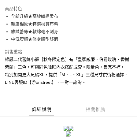
3 期 0 利率 每期
NT$126
21家銀行
商品特色
合作金庫商業銀行
第一商業銀行
超商取貨付款
全新升級★高紗織棉柔布
華南商業銀行
彰化商業銀行
親膚棉感★特選棉質布料
LINE Pay
上海商業儲蓄銀行
台北富邦商業銀行
國泰世華商業銀行
兆豐國際商業銀行
雅緻蕾絲★軟綿毫不刺身
Apple Pay
臺灣中小企業銀行
台中商業銀行
中低腰版★修身順型舒適
匯豐（台灣）商業銀行
華泰商業銀行
街口支付
聯邦商業銀行
遠東國際商業銀行
銷售重點
元大商業銀行
永豐商業銀行
悠遊付
棉感二代蕾絲小褲［秋冬限定色］有「皇家威廉、伯爵玫瑰、香榭
玉山商業銀行
星展（台灣）商業銀行
紫蘭」三色，可與同色睡眠內衣搭配成套。限量色，售完不補。
台新國際商業銀行
中國信託商業銀行
AFTEE先享後付
特別加開更大尺碼XL，提供「M、L、XL」三種尺寸供街粉選擇。
台灣樂天信用卡公司
相關說明
LINE客服ID【＠onstreet】，一對一諮詢。
【關於「AFTEE先享後付」】
ATM付款
AFTEE先享後付是「在收到商品之後才付款」的支付方式。 讓您購物簡單
便利好安心！
１．簡單：不需註冊會員、不需綁卡、不需儲值。
運送方式
２．便利：只要手機號碼，簡訊認證，即可結帳。
詳細說明
相關推薦
３．安心：先確認商品／服務後，再付款。
全家付款取貨
每筆NT$80，滿NT$1,500(含以上)免運費
【「AFTEE先享後付」結帳流程】
１．於結帳方式選擇「AFTEE先享後付」後，將跳轉至「AFTEE先享後付」
付款後全家取貨
結帳頁面，進行簡訊認證並確認金額後，即可完成結帳。