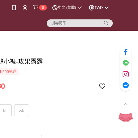
0
中文 (繁體)
TWD
絲小褲-玫果露露
1,500免運
80
L
XL