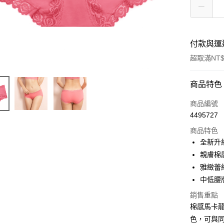
付款與運
超取滿NT$
付款方式
商品特色
信用卡一
商品編號
4495727
信用卡分
商品特色
3 期 
全新升
合作金
親膚棉
超商取貨
華南商
雅緻蕾
LINE Pay
上海商
中低腰
國泰世
Apple Pay
銷售重點
臺灣中
匯豐（
棉感馬卡
街口支付
聯邦商
色，可與