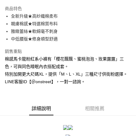
3 期 0 利率 每期
NT$126
21家銀行
商品特色
合作金庫商業銀行
第一商業銀行
超商取貨付款
全新升級★高紗織棉柔布
華南商業銀行
彰化商業銀行
親膚棉感★特選棉質布料
LINE Pay
上海商業儲蓄銀行
台北富邦商業銀行
國泰世華商業銀行
兆豐國際商業銀行
雅緻蕾絲★軟綿毫不刺身
Apple Pay
臺灣中小企業銀行
台中商業銀行
中低腰版★修身順型舒適
匯豐（台灣）商業銀行
華泰商業銀行
街口支付
聯邦商業銀行
遠東國際商業銀行
銷售重點
元大商業銀行
永豐商業銀行
悠遊付
棉感馬卡龍粉紅系小褲有「櫻花飄飄、蜜桃泡泡、玫果露露」三
玉山商業銀行
星展（台灣）商業銀行
色，可與同色睡眠內衣搭配成套。
台新國際商業銀行
中國信託商業銀行
AFTEE先享後付
特別加開更大尺碼XL，提供「M、L、XL」三種尺寸供街粉選擇。
台灣樂天信用卡公司
相關說明
LINE客服ID【＠onstreet】，一對一諮詢。
【關於「AFTEE先享後付」】
ATM付款
AFTEE先享後付是「在收到商品之後才付款」的支付方式。 讓您購物簡單
便利好安心！
１．簡單：不需註冊會員、不需綁卡、不需儲值。
運送方式
２．便利：只要手機號碼，簡訊認證，即可結帳。
詳細說明
相關推薦
３．安心：先確認商品／服務後，再付款。
全家付款取貨
每筆NT$80，滿NT$1,500(含以上)免運費
【「AFTEE先享後付」結帳流程】
１．於結帳方式選擇「AFTEE先享後付」後，將跳轉至「AFTEE先享後付」
付款後全家取貨
結帳頁面，進行簡訊認證並確認金額後，即可完成結帳。