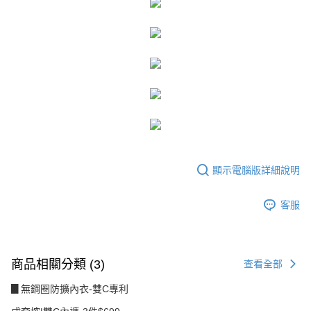
２．訂單成立數日內，您將收到繳費通知簡訊。
每筆NT$80，滿NT$1,500(含以上)免運費
３．收到繳費通知簡訊後14天內，點擊此簡訊中的連結，可透過四大超商／
ATM／網路銀行／等多元方式進行付款，方視為交易完成。
7-11付款取貨
※ 請注意：結帳手續完成當下不需立刻繳費，但若您需要取消訂單，請聯絡
每筆NT$80，滿NT$1,500(含以上)免運費
購買商品的店家。未經商家同意取消之訂單仍視為有效，需透過AFTEE先享
後付繳納相關費用。
付款後7-11取貨
※ 交易是否成功請以「AFTEE先享後付 」之結帳頁面顯示為準，若有關於
是否繳費成功／繳費後需取消欲退款等相關疑問，請聯繫「AFTEE先享後付
每筆NT$80，滿NT$1,500(含以上)免運費
客戶支援中心」
https://netprotections.freshdesk.com/support/home
宅配
【注意事項】
１．透過由恩沛科技股份有限公司提供之「AFTEE先享後付」服務完成之交
每筆NT$80，滿NT$1,500(含以上)免運費
易，需依本服務之必要範圍內提供個人資料，並將交易相關給付款項請求債
權轉讓予恩沛科技股份有限公司。
顯示電腦版詳細說明
２．關於個人資料處理事宜，請瀏覽以下網址：
https://aftee.tw/terms/#terms3
客服
３．未成年的使用者請事先徵得法定代理人或監護人之同意方可使用
「AFTEE先享後付」，若未經同意申辦者引起之損失，本公司不負相關責
任。
４．使用「AFTEE先享後付」時，將依據個別帳號之用戶狀況，依本公司即
時審查核予不同之上限額度；若仍有額度不足之情形，本公司將視審查結果
商品相關分類 (3)
查看全部
請求用戶進行身份認證。
５．嚴禁一人註冊多個帳號或使用他人資訊註冊。若發現惡意使用之情形，
▊無鋼圈防擴內衣-雙C專利
恩沛科技股份有限公司將有權停止該用戶之使用額度並採取法律行動。