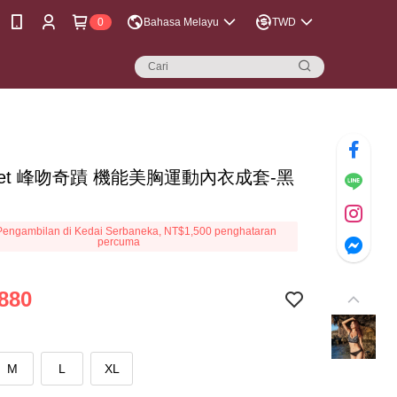
0
Bahasa Melayu
TWD
reet 峰吻奇蹟 機能美胸運動內衣成套-黑
engambilan di Kedai Serbaneka, NT$1,500 penghataran
percuma
880
M
L
XL