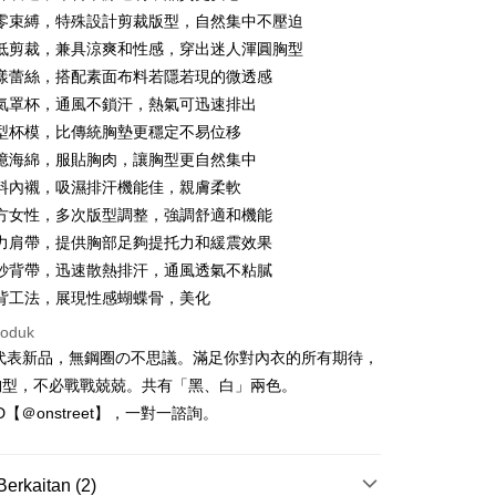
21 Bank
an Cooperative Bank
Bank Komersial Pertama
an di Kedai Serbaneka
零束縛，特殊設計剪裁版型，自然集中不壓迫
Nan Commercial
Chang Hwa Commercial
低剪裁，兼具涼爽和性感，穿出迷人渾圓胸型
k
Bank
漾蕾絲，搭配素面布料若隱若現的微透感
Shanghai
Bank Komersial Taipei
氣罩杯，通風不鎖汗，熱氣可迅速排出
ercial & Savings
Fubon
k
型杯模，比傳統胸墊更穩定不易位移
 Cathay United
Mega International
憶海綿，服貼胸肉，讓胸型更自然集中
Commercial Bank
t
料內襯，吸濕排汗機能佳，親膚柔軟
an Business Bank
Taichung Commercial
方女性，多次版型調整，強調舒適和機能
Bank
力肩帶，提供胸部足夠提托力和緩震效果
 Bank (Taiwan)
Hwatai Bank
ted
紗背帶，迅速散熱排汗，通風透氣不粘膩
Mengenai Perkhidmatan AFTEE Beli Sekarang Bayar
an ATM
n Bank of Taiwan
Far Eastern International
背工法，展現性感蝴蝶骨，美化
 memilih AFTEE sebagai kaedah pembayaran, mesej
Bank
roduk
n AFTEE akan muncul.
ta Commercial Bank
Bank SinoPac
oleh meneruskan pembayaran selepas pengesahan SMS.
Penghantaran
度代表新品，無鋼圈の不思議。滿足你對內衣的所有期待，
 Komersial E.SUN
DBS Bank
ayaran diperlukan apabila pesanan disahkan. Produk akan
胸型，不必戰戰兢兢。共有「黑、白」兩色。
 Antarabangsa
Bank CTBC
e alamat yang ditetapkan.
取貨
hin
h pesanan disahkan, anda akan menerima SMS pembayaran
ID【＠onstreet】，一對一諮詢。
anan | Penghantaran percuma untuk pesanan
hli aplikasi akan menerima pemberitahuan tolak aplikasi
kat Kad Kredit
atau lebih
ten Taiwan
ayaran diperlukan apabila anda menerima produk. Sila buat
Berkaitan (2)
n di empat kedai serbaneka utama, ATM atau perbankan
家取貨