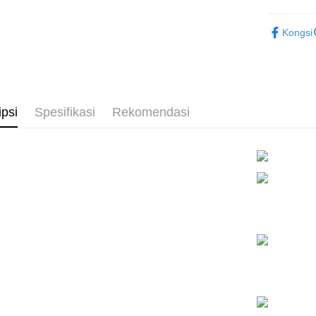
dalam tal
NT$80/pes
▊運動女
aplikasi A
Kongsi
NT$1,500 
▊浪漫蕾
Sila ambil
bagaimanap
7-11付款
dan mendaf
NT$80/pes
pembayara
NT$1,500 
ipsi
Spesifikasi
Rekomendasi
Tempoh pe
ditambah d
付款後7-1
Anda bole
NT$80/pes
menerima 
NT$1,500 
boleh men
produk pr
宅配
lebih lama
pembayara
NT$80/pes
pesanan.
NT$1,500 
Kedua, Se
1. Jumlah 
NT$10,000.
berdasarka
2. Amaun p
3. Pada ma