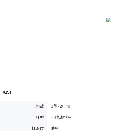
Ketiga, Sy
Perkhidma
NP Taiwan
akan meng
pembeli, n
untuk peng
Pengumpul
(https://aft
Jumlah yan
kelulusan 
pembayara
20% setah
mendapatk
untuk men
Sila hubun
ikasi
mempunyai
penggunaan
peribadi y
鉤數
3段×2排扣
digunakan 
杯型
一體成型杯
杯深度
適中