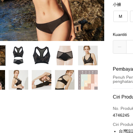
小褲
M
Kuantiti
Pembaya
Penuh Pen
penghatar
Kaedah 
Ciri Prod
Kad Kredi
No. Produ
4746245
Ansuran K
Ciri Produ
3 ansu
台灣設