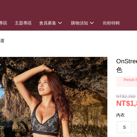
專區
主題專區
會員募集
購物須知
街粉特輯
包覆
OnSt
色
Penuh P
NT$2,260
NT$1,
內衣
S