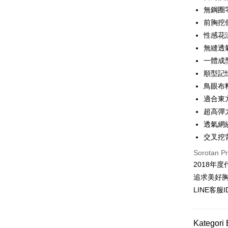
Taiw
Pengambil
無鋼圈
Hua 
前胸挖
LINE Pay
Ban
性感花
The 
Apple Pay
無縫透
Comm
Ban
一體成
JKOPAY
Bank
順型記
Easy Walle
鳥眼布
Taiw
適合東
AFTEE
超高彈
HSBC
Deskripsi
Limi
透氣網
Pertama, 
Pemindah
Kemudian
Unio
交叉挖
1. Dengan
Sorotan P
pengesaha
Yuan
2. Anda b
Pilihan 
2018年
Bank
3. Tiada b
追求美好
Bank
dihantar k
全家付款
Tais
4. Setela
LINE客服
NT$80/pes
manakala a
Syari
AFTEE.
NT$1,500 
Raku
5. Tiada b
Kategori 
pembayara
付款後全