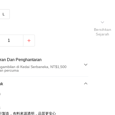
L
Bersihkan
Sejarah
ran Dan Penghantaran
gambilan di Kedai Serbaneka, NT$1,500
an percuma
Pembayaran
uk
t (Bayaran Penuh)
k
ad Kredit
k
ran pada kadar faedah 0,
NT$626
setiap ansuran
計製造，布料來源透明，品質更安心