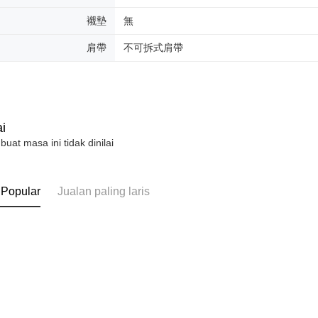
襯墊
無
肩帶
不可拆式肩帶
i
 buat masa ini tidak dinilai
 Popular
Jualan paling laris