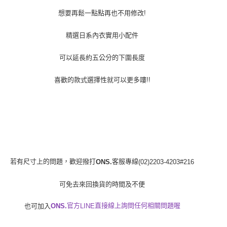
付款後全家取貨
結帳頁面，進行簡訊認證並確認金額後，即可完成結帳。
２．訂單成立數日內，您將收到繳費通知簡訊。
想要再鬆一點點再也不用修改!
每筆NT$80，滿NT$1,500(含以上)免運費
３．收到繳費通知簡訊後14天內，點擊此簡訊中的連結，可透過四大超商／
ATM／網路銀行／等多元方式進行付款，方視為交易完成。
7-11付款取貨
精選日系內衣實用小配件
※ 請注意：結帳手續完成當下不需立刻繳費，但若您需要取消訂單，請聯絡
每筆NT$80，滿NT$1,500(含以上)免運費
購買商品的店家。未經商家同意取消之訂單仍視為有效，需透過AFTEE先享
後付繳納相關費用。
可以延長約五公分的下圍長度
付款後7-11取貨
※ 交易是否成功請以「AFTEE先享後付 」之結帳頁面顯示為準，若有關於
是否繳費成功／繳費後需取消欲退款等相關疑問，請聯繫「AFTEE先享後付
喜歡的款式選擇性就可以更多嘍!!
每筆NT$80，滿NT$1,500(含以上)免運費
客戶支援中心」
https://netprotections.freshdesk.com/support/home
宅配
【注意事項】
１．透過由恩沛科技股份有限公司提供之「AFTEE先享後付」服務完成之交
每筆NT$80，滿NT$1,500(含以上)免運費
易，需依本服務之必要範圍內提供個人資料，並將交易相關給付款項請求債
權轉讓予恩沛科技股份有限公司。
２．關於個人資料處理事宜，請瀏覽以下網址：
https://aftee.tw/terms/#terms3
３．未成年的使用者請事先徵得法定代理人或監護人之同意方可使用
若有尺寸上的問題，歡迎撥打
客服專線
ONS.
(02)2203-4203#216
「AFTEE先享後付」，若未經同意申辦者引起之損失，本公司不負相關責
任。
可免去來回換貨的時間及不便
４．使用「AFTEE先享後付」時，將依據個別帳號之用戶狀況，依本公司即
時審查核予不同之上限額度；若仍有額度不足之情形，本公司將視審查結果
請求用戶進行身份認證。
官方
直接線上詢問任何相關問題喔
也可加入
ONS.
LINE
５．嚴禁一人註冊多個帳號或使用他人資訊註冊。若發現惡意使用之情形，
恩沛科技股份有限公司將有權停止該用戶之使用額度並採取法律行動。