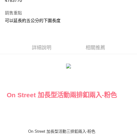
4783770
3 期 0 利率 每期
NT$26
21家銀行
銷售重點
合作金庫商業銀行
第一商業銀行
超商取貨付款
可以延長約五公分的下圍長度
華南商業銀行
彰化商業銀行
LINE Pay
上海商業儲蓄銀行
台北富邦商業銀行
國泰世華商業銀行
兆豐國際商業銀行
Apple Pay
臺灣中小企業銀行
台中商業銀行
詳細說明
相關推薦
匯豐（台灣）商業銀行
華泰商業銀行
街口支付
聯邦商業銀行
遠東國際商業銀行
元大商業銀行
永豐商業銀行
悠遊付
玉山商業銀行
星展（台灣）商業銀行
台新國際商業銀行
中國信託商業銀行
AFTEE先享後付
台灣樂天信用卡公司
相關說明
【關於「AFTEE先享後付」】
ATM付款
On Street 加長型活動兩排釦兩入-粉色
AFTEE先享後付是「在收到商品之後才付款」的支付方式。 讓您購物簡單
便利好安心！
１．簡單：不需註冊會員、不需綁卡、不需儲值。
運送方式
２．便利：只要手機號碼，簡訊認證，即可結帳。
３．安心：先確認商品／服務後，再付款。
全家付款取貨
每筆NT$80，滿NT$1,500(含以上)免運費
【「AFTEE先享後付」結帳流程】
On Street 加長型活動三排釦兩入-粉色
１．於結帳方式選擇「AFTEE先享後付」後，將跳轉至「AFTEE先享後付」