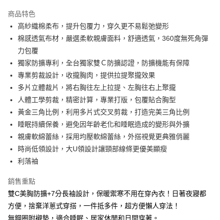
3 期 0 利率 每期
NT$326
21家銀行
商品特色
合作金庫商業銀行
第一商業銀行
超商取貨付款
高紗織棉柔布，提升包覆力，穿久更不易鬆弛變形
華南商業銀行
彰化商業銀行
棉感透氣布材，嚴選柔軟親膚面料，舒適透氣，360度無死角彈
LINE Pay
上海商業儲蓄銀行
台北富邦商業銀行
國泰世華商業銀行
兆豐國際商業銀行
力包覆
Apple Pay
臺灣中小企業銀行
台中商業銀行
獨家防擴專利，全台獨家雙Ｃ防擴認證，防擴機能有保障
匯豐（台灣）商業銀行
華泰商業銀行
專業剪裁設計，收攏胸肉，提供拉提聚攏效果
街口支付
聯邦商業銀行
遠東國際商業銀行
多片立體裁片，將右胸往左上拉提、左胸往右上聚攏
元大商業銀行
永豐商業銀行
悠遊付
人體工學剪裁，精密計算，專業打版，包覆貼合胸型
玉山商業銀行
星展（台灣）商業銀行
黃金三角比例，利用多片式交叉剪裁，打造完美三角比例
台新國際商業銀行
中國信託商業銀行
AFTEE先享後付
台灣樂天信用卡公司
睡眠持續保養，避免因年齡老化和睡眠造成的變形與外擴
相關說明
【關於「AFTEE先享後付」】
親膚軟綿蕾絲，採用均壓軟綿蕾絲，外搭視覺更典雅俏麗
ATM付款
AFTEE先享後付是「在收到商品之後才付款」的支付方式。 讓您購物簡單
時尚低領設計，大U領設計讓頸部線條更優美顯瘦
便利好安心！
利落袖
１．簡單：不需註冊會員、不需綁卡、不需儲值。
運送方式
２．便利：只要手機號碼，簡訊認證，即可結帳。
３．安心：先確認商品／服務後，再付款。
銷售重點
全家付款取貨
雙C美胸防擴+7分長袖設計，保暖禦寒不用在穿內衣！日著夜寢都
每筆NT$80，滿NT$1,500(含以上)免運費
【「AFTEE先享後付」結帳流程】
方便，捨棄洋蔥式穿搭，一件抵多件，超方便懶人穿法！
１．於結帳方式選擇「AFTEE先享後付」後，將跳轉至「AFTEE先享後付」
付款後全家取貨
結帳頁面，進行簡訊認證並確認金額後，即可完成結帳。
無鋼圈附襯墊，適合睡眠、居家休閒和日間穿著。