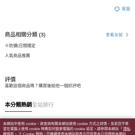
客服
商品相關分類 (3)
查看全部
🌞防擴|日間穩定
人氣商品推薦
評價
喜歡這個商品嗎？購買後給他一個好評吧
本分類熱銷
全站排行
本網站中使用 cookie，欲查詢有關本網站使用 cookie 方式之詳情，及若您不希
熱門標籤
望在電腦上使用 cookie 時應如何變更電腦的 cookie 設定，請參閱本網站「
隱私
權條款
」之 Cookie 聲明。您繼續使用本網站即表示您同意本公司得按本網站使