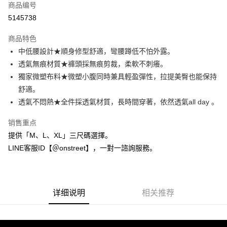
商品编号
信用卡分期付款
5145738
3期 0利率，每期
NT$126
21家银行
商品特色
合作金库商业银行
第一商业银行
超商取货付款
中低腰設計★順身修型舒適，彎腰蹲低不怕外露。
华南商业银行
彰化商业银行
透氣無痕材質★褲頭採無痕剪裁，柔軟不刺癢。
LINE Pay
上海商业储蓄银行
台北富邦商业银行
国泰世华商业银行
兆丰国际商业银行
獨家微塑布料★微塑小腹同時兼具輕盈彈性，拉提美臀也能保持
Apple Pay
台湾中小企业银行
台中商业银行
舒適。
汇丰（台湾）商业银行
华泰商业银行
透氣不悶熱★全件採透氣材質，長時間穿著，依然透氣all day 。
街口支付
联邦商业银行
远东国际商业银行
元大商业银行
永丰商业银行
悠遊付
销售重点
玉山商业银行
星展（台湾）商业银行
提供「M、L、XL」三尺碼選擇。
台新国际商业银行
中国信托商业银行
AFTEE先享后付
LINE客服ID【＠onstreet】，一對一諮詢服務。
台湾乐天信用卡公司
相关说明
一、關於 AFTEE先享後付
ATM付款
1. 於付款方式選擇AFTEE先享後付，將跳出AFTEE先享後付手機驗證視
窗。
2. 進行簡訊驗證之後，即可完成結帳手續。
详细说明
相关推荐
运送方式
3. 訂單確認後不需事先繳費，商品會配送至您的指定地址。
4. 下訂完成後，您的手機會收到一封繳費通知簡訊，APP會員則會收到
全家付款取貨
AFTEE APP推播通知。