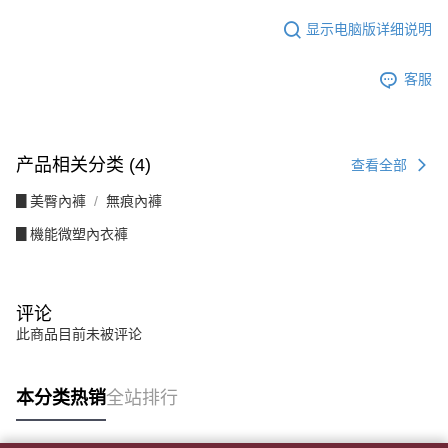
若款項超過繳費期限，將根據當次的金額加收年利率 16% 的逾期滯納金。
未成年的使用者，請事先徵得法定代理人或監護人之同意方可使用
显示电脑版详细说明
AFTEE。
若您對於個人資料之處理、利用有任何疑問，或欲行使相關法律權利，請聯
客服
繫恩沛科技股份有限公司。若您不同意我們將上開所示之個人資料，連同必
要之購買訂單資訊提供予 AFTEE ，或讓 AFTEE 蒐集處理利用您的個人資
料，請勿選用本服務。
产品相关分类 (4)
查看全部
▊美臀內褲
無痕內褲
▊機能微塑內衣褲
评论
此商品目前未被评论
本分类热销
全站排行