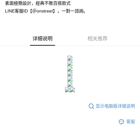
付款後全家取貨
素面極簡設計，經典不敗百搭款式
請留意繳費期限為 14 天。唯有下載 AFTEE App 成為 AFTEE 會員者方能享
每笔NT$80，满NT$1,500(含以上)免运费
LINE客服ID【＠onstreet】，一對一諮詢。
有最長 45 天內付款之服務。
7-11付款取貨
繳費期限，為商家向您請款的時間，再加上使用AFTEE可延長的天數所計算
每笔NT$80，满NT$1,500(含以上)免运费
出。使用AFTEE下訂可以延長您收到商品前的繳費天數，但無法保證一定能
夠在期限內收到商品(例如:預購商品或預計到貨時間較長者)。因此無論收到
详细说明
相关推荐
付款後7-11取貨
商品與否，仍需要請您在AFTEE規定的時間內完成繳費。
每笔NT$80，满NT$1,500(含以上)免运费
二、付款限制
1. 初次使用 AFTEE 時，將依認證結果及本公司審查結果，核予每個人不同
宅配
之上限額度
2. 結帳金額須大於NT$30
每笔NT$80，满NT$1,500(含以上)免运费
3. 目前僅支援台灣會員
三、聲明條款
「AFTEE先享後付」(下稱本服務)乃由恩沛科技股份有限公司(下稱 AFTEE )
所提供，並由 AFTEE 向您收取款項。因使用本服務所須提供之個人資料(包
含但不限於訂購人姓名、電話，收件人姓名、電話、收件地址)，將交付予
显示电脑版详细说明
AFTEE 於本服務必要服務範圍內運用。關於 AFTEE 對於個人資料之蒐集、
處理、利用，詳參 AFTEE 官網之『個人資料蒐集、處理及利用告知聲明』
（
https://aftee.tw/privacypolicy/
）。
客服
若款項超過繳費期限，將根據當次的金額加收年利率 16% 的逾期滯納金。
未成年的使用者，請事先徵得法定代理人或監護人之同意方可使用