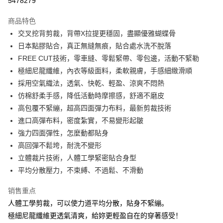
5478279
3期 0利率，每期
NT$293
21家银行
商品特色
合作金库商业银行
第一商业银行
超商取货付款
交叉挖背剪裁，背帶X拉提更穩固，盡顯優雅蝴蝶骨
华南商业银行
彰化商业银行
日本點膠貼合，真正無縫無痕，貼合處水洗不脫落
LINE Pay
上海商业储蓄银行
台北富邦商业银行
国泰世华商业银行
兆丰国际商业银行
FREE CUT技術，零車縫、零鬆緊帶、零包邊，活動不緊勒
Apple Pay
台湾中小企业银行
台中商业银行
極細尼龍纖維，內衣等級面料，柔軟親膚，手感細緻滑順
汇丰（台湾）商业银行
华泰商业银行
採用空氣織法，透氣、快乾、輕盈、涼爽不悶熱
街口支付
联邦商业银行
远东国际商业银行
仿棉舒柔手感，降低活動時摩擦感，舒適不磨皮
元大商业银行
永丰商业银行
悠遊付
高包覆不緊繃，超高四面彈力布料，最新剪裁技術
玉山商业银行
星展（台湾）商业银行
進口高彈布料，密度紮實，不易變形起皺
台新国际商业银行
中国信托商业银行
AFTEE先享后付
台湾乐天信用卡公司
強力四面彈性，怎麼動都貼身
相关说明
一、關於 AFTEE先享後付
高回彈不鬆垮，耐洗不變形
ATM付款
1. 於付款方式選擇AFTEE先享後付，將跳出AFTEE先享後付手機驗證視
立體裁片技術，人體工學緊密貼合身型
窗。
平均分散壓力，不束縛、不過鬆、不滑動
2. 進行簡訊驗證之後，即可完成結帳手續。
运送方式
3. 訂單確認後不需事先繳費，商品會配送至您的指定地址。
4. 下訂完成後，您的手機會收到一封繳費通知簡訊，APP會員則會收到
销售重点
全家付款取貨
AFTEE APP推播通知。
人體工學剪裁，可以使力道平均分散，貼身不緊繃。
每笔NT$80，满NT$1,500(含以上)免运费
5. 收到商品當下無需繳費，確認無誤後，請再利用繳費通知簡訊或AFTEE
極細尼龍纖維更透氣清爽，給妳更輕盈自在的穿著感受！
APP於四大便利商店‧ATM/網銀等方式進行付款。