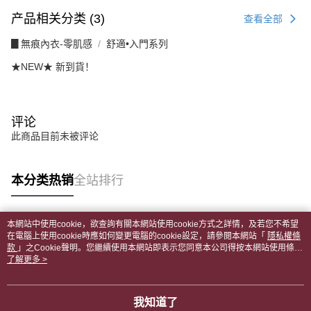
AFTEE。
产品相关分类 (3)
查看全部
若您對於個人資料之處理、利用有任何疑問，或欲行使相關法律權利，請聯
繫恩沛科技股份有限公司。若您不同意我們將上開所示之個人資料，連同必
▊無痕內衣-零肌感
舒適•入門系列
要之購買訂單資訊提供予 AFTEE ，或讓 AFTEE 蒐集處理利用您的個人資
★NEW★ 新到貨！
料，請勿選用本服務。
评论
此商品目前未被评论
本分类热销
全站排行
本網站中使用cookie，欲查詢有關本網站使用cookie方式之詳情，及若您不希望
热门标签
在電腦上使用cookie時應如何變更電腦的cookie設定，請參閱本網站「
隱私權條
款
」之Cookie聲明。您繼續使用本網站即表示您同意本公司得按本網站使用條款
之Cookie聲明使用cookie。
了解更多 >
我知道了