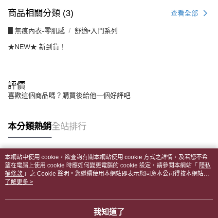
商品相關分類 (3)
查看全部
▊無痕內衣-零肌感
舒適•入門系列
★NEW★ 新到貨！
評價
喜歡這個商品嗎？購買後給他一個好評吧
本分類熱銷
全站排行
本網站中使用 cookie，欲查詢有關本網站使用 cookie 方式之詳情，及若您不希
熱門標籤
望在電腦上使用 cookie 時應如何變更電腦的 cookie 設定，請參閱本網站「
隱私
權條款
」之 Cookie 聲明。您繼續使用本網站即表示您同意本公司得按本網站使
用條款之 Cookie 聲明使用 cookie。
了解更多 >
我知道了