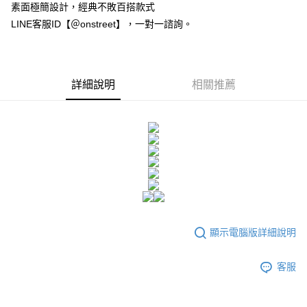
付款後全家取貨
結帳頁面，進行簡訊認證並確認金額後，即可完成結帳。
素面極簡設計，經典不敗百搭款式
２．訂單成立數日內，您將收到繳費通知簡訊。
每筆NT$80，滿NT$1,500(含以上)免運費
LINE客服ID【＠onstreet】，一對一諮詢。
３．收到繳費通知簡訊後14天內，點擊此簡訊中的連結，可透過四大超商／
ATM／網路銀行／等多元方式進行付款，方視為交易完成。
7-11付款取貨
※ 請注意：結帳手續完成當下不需立刻繳費，但若您需要取消訂單，請聯絡
每筆NT$80，滿NT$1,500(含以上)免運費
購買商品的店家。未經商家同意取消之訂單仍視為有效，需透過AFTEE先享
後付繳納相關費用。
詳細說明
相關推薦
付款後7-11取貨
※ 交易是否成功請以「AFTEE先享後付 」之結帳頁面顯示為準，若有關於
是否繳費成功／繳費後需取消欲退款等相關疑問，請聯繫「AFTEE先享後付
每筆NT$80，滿NT$1,500(含以上)免運費
客戶支援中心」
https://netprotections.freshdesk.com/support/home
宅配
【注意事項】
１．透過由恩沛科技股份有限公司提供之「AFTEE先享後付」服務完成之交
每筆NT$80，滿NT$1,500(含以上)免運費
易，需依本服務之必要範圍內提供個人資料，並將交易相關給付款項請求債
權轉讓予恩沛科技股份有限公司。
２．關於個人資料處理事宜，請瀏覽以下網址：
https://aftee.tw/terms/#terms3
３．未成年的使用者請事先徵得法定代理人或監護人之同意方可使用
「AFTEE先享後付」，若未經同意申辦者引起之損失，本公司不負相關責
顯示電腦版詳細說明
任。
４．使用「AFTEE先享後付」時，將依據個別帳號之用戶狀況，依本公司即
時審查核予不同之上限額度；若仍有額度不足之情形，本公司將視審查結果
客服
請求用戶進行身份認證。
５．嚴禁一人註冊多個帳號或使用他人資訊註冊。若發現惡意使用之情形，
恩沛科技股份有限公司將有權停止該用戶之使用額度並採取法律行動。