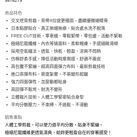
5478279
3 期 0 利率 每期
NT$293
21家銀行
商品特色
合作金庫商業銀行
第一商業銀行
超商取貨付款
交叉挖背剪裁，背帶X拉提更穩固，盡顯優雅蝴蝶骨
華南商業銀行
彰化商業銀行
日本點膠貼合，真正無縫無痕，貼合處水洗不脫落
LINE Pay
上海商業儲蓄銀行
台北富邦商業銀行
國泰世華商業銀行
兆豐國際商業銀行
FREE CUT技術，零車縫、零鬆緊帶、零包邊，活動不緊勒
Apple Pay
臺灣中小企業銀行
台中商業銀行
極細尼龍纖維，內衣等級面料，柔軟親膚，手感細緻滑順
匯豐（台灣）商業銀行
華泰商業銀行
採用空氣織法，透氣、快乾、輕盈、涼爽不悶熱
街口支付
聯邦商業銀行
遠東國際商業銀行
仿棉舒柔手感，降低活動時摩擦感，舒適不磨皮
元大商業銀行
永豐商業銀行
悠遊付
高包覆不緊繃，超高四面彈力布料，最新剪裁技術
玉山商業銀行
星展（台灣）商業銀行
進口高彈布料，密度紮實，不易變形起皺
台新國際商業銀行
中國信託商業銀行
AFTEE先享後付
台灣樂天信用卡公司
強力四面彈性，怎麼動都貼身
相關說明
【關於「AFTEE先享後付」】
高回彈不鬆垮，耐洗不變形
ATM付款
AFTEE先享後付是「在收到商品之後才付款」的支付方式。 讓您購物簡單
立體裁片技術，人體工學緊密貼合身型
便利好安心！
平均分散壓力，不束縛、不過鬆、不滑動
１．簡單：不需註冊會員、不需綁卡、不需儲值。
運送方式
２．便利：只要手機號碼，簡訊認證，即可結帳。
３．安心：先確認商品／服務後，再付款。
銷售重點
全家付款取貨
人體工學剪裁，可以使力道平均分散，貼身不緊繃。
每筆NT$80，滿NT$1,500(含以上)免運費
【「AFTEE先享後付」結帳流程】
極細尼龍纖維更透氣清爽，給妳更輕盈自在的穿著感受！
１．於結帳方式選擇「AFTEE先享後付」後，將跳轉至「AFTEE先享後付」