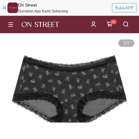
On Street
Buka APP
Gunakan App Kami Sekarang
0
1
/
3