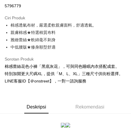
Ansuran Kad Kredit
5796779
3 ansuran pada kadar faedah 0,
NT$126
setiap ansuran
Ciri Produk
21 Bank
Taiwan Cooperative Bank
Bank Komersial Pertama
Pengambilan di Kedai Serbaneka
棉感透氣布材，嚴選柔軟親膚面料，舒適透氣。
Hua Nan Commercial
Chang Hwa Commercial
LINE Pay
Bank
Bank
親膚棉感★特選棉質布料
The Shanghai
Bank Komersial Taipei
雅緻蕾絲★軟綿毫不刺身
Apple Pay
Commercial & Savings
Fubon
中低腰版★修身順型舒適
Bank
JKOPAY
Bank Cathay United
Mega International
Sorotan Produk
Commercial Bank
Easy Wallet
棉感蕾絲花色小褲「黑底灰花」，可與同色睡眠內衣搭配成套。
Taiwan Business Bank
Taichung Commercial
特別加開更大尺碼XL，提供「M、L、XL」三種尺寸供街粉選擇。
Bank
AFTEE
LINE客服ID【＠onstreet】，一對一諮詢服務
HSBC Bank (Taiwan)
Hwatai Bank
Deskripsi
Limited
Pertama, Mengenai Perkhidmatan AFTEE Beli Sekarang Bayar Kemudian
Pemindahan ATM
Union Bank of Taiwan
Far Eastern International
1. Dengan memilih AFTEE sebagai kaedah pembayaran, mesej
Bank
pengesahan AFTEE akan muncul.
2. Anda boleh meneruskan pembayaran selepas pengesahan SMS.
Yuanta Commercial Bank
Bank SinoPac
Deskripsi
Rekomendasi
Pilihan Penghantaran
3. Tiada bayaran diperlukan apabila pesanan disahkan. Produk akan
Bank Komersial E.SUN
DBS Bank
dihantar ke alamat yang ditetapkan.
全家付款取貨
Bank Antarabangsa
Bank CTBC
4. Setelah pesanan disahkan, anda akan menerima SMS pembayaran
NT$80/pesanan | Penghantaran percuma untuk pesanan
Taishin
manakala ahli aplikasi akan menerima pemberitahuan tolak aplikasi
Syarikat Kad Kredit