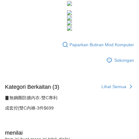
NT$1,500 atau lebih
AFTEE.
Rakuten Taiwan
5. Tiada bayaran diperlukan apabila anda menerima produk. Sila buat
pembayaran di empat kedai serbaneka utama, ATM atau perbankan
付款後全家取貨
dalam talian dengan SMS pembayaran atau pemberitahuan tolak aplikasi
NT$80/pesanan | Penghantaran percuma untuk pesanan
AFTEE.
NT$1,500 atau lebih
Sila ambil perhatian bahawa tempoh pembayaran adalah 14 hari. Walau
7-11付款取貨
bagaimanapun, bagi mereka yang telah memuat turun Aplikasi AFTEE
Paparkan Butiran Mod Komputer
dan mendaftar sebagai ahli AFTEE boleh menikmati tempoh pembayaran
NT$80/pesanan | Penghantaran percuma untuk pesanan
sehingga 45 hari.
NT$1,500 atau lebih
Sokongan
Tempoh pembayaran dikira dari masa kedai meminta pembayaran anda,
付款後7-11取貨
ditambah dengan bilangan hari yang boleh dilanjutkan oleh AFTEE. Anda
boleh melanjutkan tempoh pembayaran anda sebelum anda menerima
NT$80/pesanan | Penghantaran percuma untuk pesanan
pesanan. Walau bagaimanapun, tiada jaminan bahawa anda boleh
NT$1,500 atau lebih
menerima pesanan anda semasa tempoh pembayaran (cth.: produk
Kategori Berkaitan (3)
Lihat Semua
prapesanan atau produk yang mungkin mengambil masa yang lebih
宅配
lama untuk dihantar). Oleh itu, anda dikehendaki membuat pembayaran
▊無鋼圈防擴內衣-雙C專利
kepada AFTEE dalam tempoh sama ada anda menerima pesanan.
NT$80/pesanan | Penghantaran percuma untuk pesanan
成套控|雙C內褲-3件$699
NT$1,500 atau lebih
Kedua, Sekatan Pembayaran
1. Jumlah yang diperakui untuk pengguna kali pertama boleh sehingga
NT$10,000. Amaun diperakui sebenar yang diluluskan akan berdasarkan
keputusan pensijilan dan semakan oleh AFTEE.
menilai
2. Amaun perbelanjaan minimum mestilah lebih besar daripada NT$20.