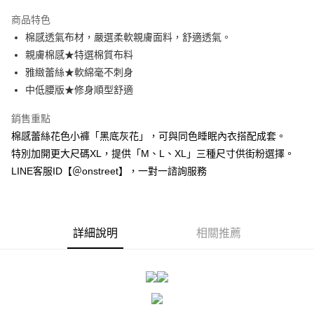
3 期 0 利率 每期
NT$126
21家銀行
商品特色
合作金庫商業銀行
第一商業銀行
超商取貨付款
棉感透氣布材，嚴選柔軟親膚面料，舒適透氣。
華南商業銀行
彰化商業銀行
親膚棉感★特選棉質布料
LINE Pay
上海商業儲蓄銀行
台北富邦商業銀行
國泰世華商業銀行
兆豐國際商業銀行
雅緻蕾絲★軟綿毫不刺身
Apple Pay
臺灣中小企業銀行
台中商業銀行
中低腰版★修身順型舒適
匯豐（台灣）商業銀行
華泰商業銀行
街口支付
聯邦商業銀行
遠東國際商業銀行
銷售重點
元大商業銀行
永豐商業銀行
悠遊付
棉感蕾絲花色小褲「黑底灰花」，可與同色睡眠內衣搭配成套。
玉山商業銀行
星展（台灣）商業銀行
特別加開更大尺碼XL，提供「M、L、XL」三種尺寸供街粉選擇。
台新國際商業銀行
中國信託商業銀行
AFTEE先享後付
LINE客服ID【＠onstreet】，一對一諮詢服務
台灣樂天信用卡公司
相關說明
【關於「AFTEE先享後付」】
ATM付款
AFTEE先享後付是「在收到商品之後才付款」的支付方式。 讓您購物簡單
便利好安心！
１．簡單：不需註冊會員、不需綁卡、不需儲值。
詳細說明
相關推薦
運送方式
２．便利：只要手機號碼，簡訊認證，即可結帳。
３．安心：先確認商品／服務後，再付款。
全家付款取貨
每筆NT$80，滿NT$1,500(含以上)免運費
【「AFTEE先享後付」結帳流程】
１．於結帳方式選擇「AFTEE先享後付」後，將跳轉至「AFTEE先享後付」
付款後全家取貨
結帳頁面，進行簡訊認證並確認金額後，即可完成結帳。