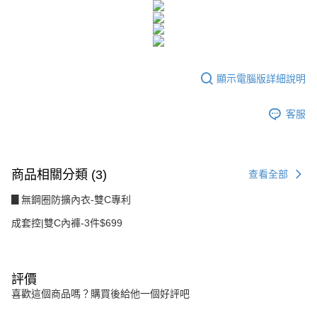
２．訂單成立數日內，您將收到繳費通知簡訊。
每筆NT$80，滿NT$1,500(含以上)免運費
３．收到繳費通知簡訊後14天內，點擊此簡訊中的連結，可透過四大超商／
ATM／網路銀行／等多元方式進行付款，方視為交易完成。
7-11付款取貨
※ 請注意：結帳手續完成當下不需立刻繳費，但若您需要取消訂單，請聯絡
每筆NT$80，滿NT$1,500(含以上)免運費
購買商品的店家。未經商家同意取消之訂單仍視為有效，需透過AFTEE先享
後付繳納相關費用。
顯示電腦版詳細說明
付款後7-11取貨
※ 交易是否成功請以「AFTEE先享後付 」之結帳頁面顯示為準，若有關於
是否繳費成功／繳費後需取消欲退款等相關疑問，請聯繫「AFTEE先享後付
每筆NT$80，滿NT$1,500(含以上)免運費
客戶支援中心」
https://netprotections.freshdesk.com/support/home
客服
宅配
【注意事項】
１．透過由恩沛科技股份有限公司提供之「AFTEE先享後付」服務完成之交
每筆NT$80，滿NT$1,500(含以上)免運費
易，需依本服務之必要範圍內提供個人資料，並將交易相關給付款項請求債
權轉讓予恩沛科技股份有限公司。
商品相關分類 (3)
查看全部
２．關於個人資料處理事宜，請瀏覽以下網址：
https://aftee.tw/terms/#terms3
▊無鋼圈防擴內衣-雙C專利
３．未成年的使用者請事先徵得法定代理人或監護人之同意方可使用
「AFTEE先享後付」，若未經同意申辦者引起之損失，本公司不負相關責
成套控|雙C內褲-3件$699
任。
４．使用「AFTEE先享後付」時，將依據個別帳號之用戶狀況，依本公司即
時審查核予不同之上限額度；若仍有額度不足之情形，本公司將視審查結果
請求用戶進行身份認證。
評價
５．嚴禁一人註冊多個帳號或使用他人資訊註冊。若發現惡意使用之情形，
喜歡這個商品嗎？購買後給他一個好評吧
恩沛科技股份有限公司將有權停止該用戶之使用額度並採取法律行動。