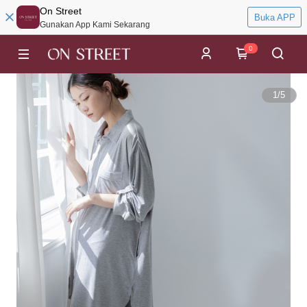
On Street
Buka APP
Gunakan App Kami Sekarang
0
1
/
5