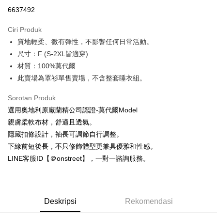
Ansuran Kad Kredit
6637492
3 ansuran pada kadar faedah 0,
NT$560
setiap ansuran
Ciri Produk
21 Bank
Taiwan Cooperative Bank
Bank Komersial Pertama
Pengambilan di Kedai Serbaneka
質地輕柔、微有彈性，不影響任何日常活動。
Hua Nan Commercial
Chang Hwa Commercial
LINE Pay
Bank
Bank
尺寸：F (S-2XL皆適穿)
The Shanghai
Bank Komersial Taipei
材質：100%莫代爾
Apple Pay
Commercial & Savings
Fubon
此賣場為罩衫單售賣場，不含整套睡衣組。
Bank
JKOPAY
Bank Cathay United
Mega International
Sorotan Produk
Commercial Bank
Easy Wallet
選用奧地利原廠蘭精公司認證-莫代爾Model
Taiwan Business Bank
Taichung Commercial
親膚柔軟布材，舒適且透氣。
Bank
AFTEE
隱藏扣條設計，袖長可調節自行調整。
HSBC Bank (Taiwan)
Hwatai Bank
Deskripsi
Limited
下緣前短後長，不只修飾體型更兼具優雅和性感。
Pertama, Mengenai Perkhidmatan AFTEE Beli Sekarang Bayar Kemudian
Pemindahan ATM
Union Bank of Taiwan
Far Eastern International
1. Dengan memilih AFTEE sebagai kaedah pembayaran, mesej
LINE客服ID【＠onstreet】，一對一諮詢服務。
Bank
pengesahan AFTEE akan muncul.
2. Anda boleh meneruskan pembayaran selepas pengesahan SMS.
Yuanta Commercial Bank
Bank SinoPac
Pilihan Penghantaran
3. Tiada bayaran diperlukan apabila pesanan disahkan. Produk akan
Bank Komersial E.SUN
DBS Bank
dihantar ke alamat yang ditetapkan.
全家付款取貨
Bank Antarabangsa
Bank CTBC
4. Setelah pesanan disahkan, anda akan menerima SMS pembayaran
Deskripsi
Rekomendasi
NT$80/pesanan | Penghantaran percuma untuk pesanan
Taishin
manakala ahli aplikasi akan menerima pemberitahuan tolak aplikasi
Syarikat Kad Kredit