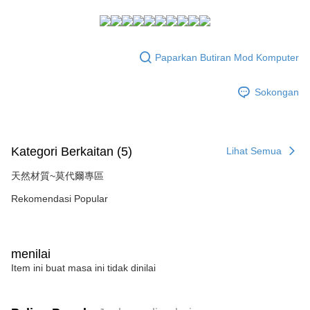
NT$1,500 atau lebih
AFTEE.
Rakuten Taiwan
5. Tiada bayaran diperlukan apabila anda menerima produk. Sila buat
pembayaran di empat kedai serbaneka utama, ATM atau perbankan
付款後全家取貨
dalam talian dengan SMS pembayaran atau pemberitahuan tolak aplikasi
NT$80/pesanan | Penghantaran percuma untuk pesanan
AFTEE.
Paparkan Butiran Mod Komputer
NT$1,500 atau lebih
Sila ambil perhatian bahawa tempoh pembayaran adalah 14 hari. Walau
7-11付款取貨
bagaimanapun, bagi mereka yang telah memuat turun Aplikasi AFTEE
Sokongan
dan mendaftar sebagai ahli AFTEE boleh menikmati tempoh pembayaran
NT$80/pesanan | Penghantaran percuma untuk pesanan
sehingga 45 hari.
NT$1,500 atau lebih
Tempoh pembayaran dikira dari masa kedai meminta pembayaran anda,
Kategori Berkaitan (5)
付款後7-11取貨
ditambah dengan bilangan hari yang boleh dilanjutkan oleh AFTEE. Anda
Lihat Semua
boleh melanjutkan tempoh pembayaran anda sebelum anda menerima
NT$80/pesanan | Penghantaran percuma untuk pesanan
pesanan. Walau bagaimanapun, tiada jaminan bahawa anda boleh
天然材質~莫代爾專區
NT$1,500 atau lebih
menerima pesanan anda semasa tempoh pembayaran (cth.: produk
Rekomendasi Popular
prapesanan atau produk yang mungkin mengambil masa yang lebih
宅配
lama untuk dihantar). Oleh itu, anda dikehendaki membuat pembayaran
kepada AFTEE dalam tempoh sama ada anda menerima pesanan.
NT$80/pesanan | Penghantaran percuma untuk pesanan
NT$1,500 atau lebih
Kedua, Sekatan Pembayaran
menilai
1. Jumlah yang diperakui untuk pengguna kali pertama boleh sehingga
Item ini buat masa ini tidak dinilai
NT$10,000. Amaun diperakui sebenar yang diluluskan akan berdasarkan
keputusan pensijilan dan semakan oleh AFTEE.
2. Amaun perbelanjaan minimum mestilah lebih besar daripada NT$20.