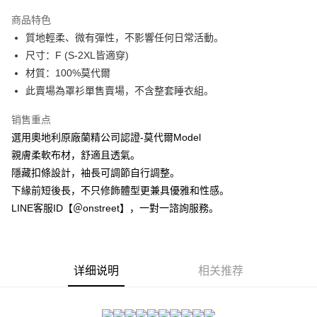
3期 0利率，每期
NT$560
21家银行
商品特色
合作金库商业银行
第一商业银行
超商取货付款
質地輕柔、微有彈性，不影響任何日常活動。
华南商业银行
彰化商业银行
尺寸：F (S-2XL皆適穿)
LINE Pay
上海商业储蓄银行
台北富邦商业银行
国泰世华商业银行
兆丰国际商业银行
材質：100%莫代爾
Apple Pay
台湾中小企业银行
台中商业银行
此賣場為罩衫單售賣場，不含整套睡衣組。
汇丰（台湾）商业银行
华泰商业银行
街口支付
联邦商业银行
远东国际商业银行
销售重点
元大商业银行
永丰商业银行
悠遊付
選用奧地利原廠蘭精公司認證-莫代爾Model
玉山商业银行
星展（台湾）商业银行
親膚柔軟布材，舒適且透氣。
台新国际商业银行
中国信托商业银行
AFTEE先享后付
隱藏扣條設計，袖長可調節自行調整。
台湾乐天信用卡公司
相关说明
下緣前短後長，不只修飾體型更兼具優雅和性感。
一、關於 AFTEE先享後付
ATM付款
LINE客服ID【＠onstreet】，一對一諮詢服務。
1. 於付款方式選擇AFTEE先享後付，將跳出AFTEE先享後付手機驗證視
窗。
2. 進行簡訊驗證之後，即可完成結帳手續。
运送方式
3. 訂單確認後不需事先繳費，商品會配送至您的指定地址。
4. 下訂完成後，您的手機會收到一封繳費通知簡訊，APP會員則會收到
全家付款取貨
详细说明
相关推荐
AFTEE APP推播通知。
每笔NT$80，满NT$1,500(含以上)免运费
5. 收到商品當下無需繳費，確認無誤後，請再利用繳費通知簡訊或AFTEE
APP於四大便利商店‧ATM/網銀等方式進行付款。
付款後全家取貨