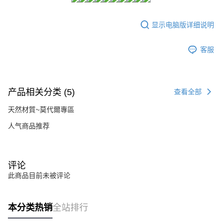
請留意繳費期限為 14 天。唯有下載 AFTEE App 成為 AFTEE 會員者方能享
每笔NT$80，满NT$1,500(含以上)免运费
有最長 45 天內付款之服務。
显示电脑版详细说明
7-11付款取貨
繳費期限，為商家向您請款的時間，再加上使用AFTEE可延長的天數所計算
每笔NT$80，满NT$1,500(含以上)免运费
出。使用AFTEE下訂可以延長您收到商品前的繳費天數，但無法保證一定能
夠在期限內收到商品(例如:預購商品或預計到貨時間較長者)。因此無論收到
客服
付款後7-11取貨
商品與否，仍需要請您在AFTEE規定的時間內完成繳費。
每笔NT$80，满NT$1,500(含以上)免运费
二、付款限制
1. 初次使用 AFTEE 時，將依認證結果及本公司審查結果，核予每個人不同
宅配
产品相关分类 (5)
查看全部
之上限額度
2. 結帳金額須大於NT$30
每笔NT$80，满NT$1,500(含以上)免运费
天然材質~莫代爾專區
3. 目前僅支援台灣會員
人气商品推荐
三、聲明條款
「AFTEE先享後付」(下稱本服務)乃由恩沛科技股份有限公司(下稱 AFTEE )
所提供，並由 AFTEE 向您收取款項。因使用本服務所須提供之個人資料(包
含但不限於訂購人姓名、電話，收件人姓名、電話、收件地址)，將交付予
评论
AFTEE 於本服務必要服務範圍內運用。關於 AFTEE 對於個人資料之蒐集、
處理、利用，詳參 AFTEE 官網之『個人資料蒐集、處理及利用告知聲明』
此商品目前未被评论
（
https://aftee.tw/privacypolicy/
）。
若款項超過繳費期限，將根據當次的金額加收年利率 16% 的逾期滯納金。
本分类热销
全站排行
未成年的使用者，請事先徵得法定代理人或監護人之同意方可使用
AFTEE。