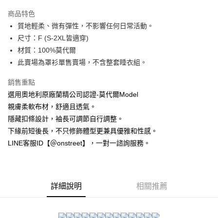
3 期 0 利率 每期
NT$626
21家銀行
商品特色
合作金庫商業銀行
第一商業銀行
超商取貨付款
質地輕柔、微有彈性，不影響任何日常活動。
華南商業銀行
彰化商業銀行
尺寸：F (S-2XL皆適穿)
LINE Pay
上海商業儲蓄銀行
台北富邦商業銀行
國泰世華商業銀行
兆豐國際商業銀行
材質：100%莫代爾
Apple Pay
臺灣中小企業銀行
台中商業銀行
此賣場為罩衫單售賣場，不含整套睡衣組。
匯豐（台灣）商業銀行
華泰商業銀行
街口支付
聯邦商業銀行
遠東國際商業銀行
銷售重點
元大商業銀行
永豐商業銀行
悠遊付
選用奧地利原廠蘭精公司認證-莫代爾Model
玉山商業銀行
星展（台灣）商業銀行
親膚柔軟布材，舒適且透氣。
台新國際商業銀行
中國信託商業銀行
AFTEE先享後付
隱藏扣條設計，袖長可調節自行調整。
台灣樂天信用卡公司
相關說明
下緣前短後長，不只修飾體型更兼具優雅和性感。
【關於「AFTEE先享後付」】
ATM付款
LINE客服ID【＠onstreet】，一對一諮詢服務。
AFTEE先享後付是「在收到商品之後才付款」的支付方式。 讓您購物簡單
便利好安心！
１．簡單：不需註冊會員、不需綁卡、不需儲值。
運送方式
２．便利：只要手機號碼，簡訊認證，即可結帳。
３．安心：先確認商品／服務後，再付款。
全家付款取貨
詳細說明
相關推薦
每筆NT$80，滿NT$1,500(含以上)免運費
【「AFTEE先享後付」結帳流程】
１．於結帳方式選擇「AFTEE先享後付」後，將跳轉至「AFTEE先享後付」
付款後全家取貨
結帳頁面，進行簡訊認證並確認金額後，即可完成結帳。