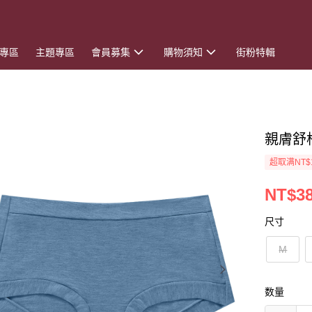
專區
主題專區
會員募集
購物須知
街粉特輯
親膚舒
超取满NT$
NT$3
尺寸
M
数量