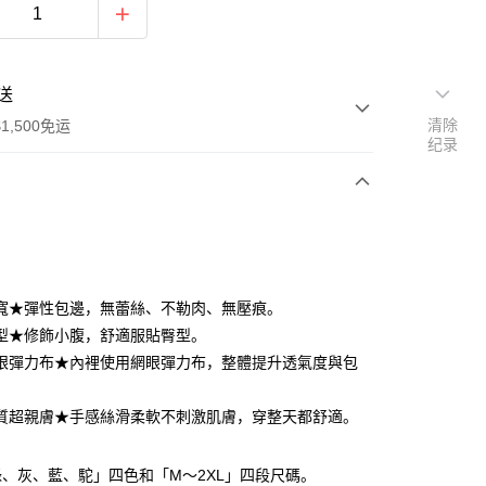
送
清除
1,500免运
纪录
次付款
期付款
利率，每期
NT$126
21家银行
寬★彈性包邊，無蕾絲、不勒肉、無壓痕。
库商业银行
第一商业银行
型★修飾小腹，舒適服貼臀型。
付款
业银行
彰化商业银行
眼彈力布★內裡使用網眼彈力布，整體提升透氣度與包
业储蓄银行
台北富邦商业银行
华商业银行
兆丰国际商业银行
質超親膚★手感絲滑柔軟不刺激肌膚，穿整天都舒適。
小企业银行
台中商业银行
台湾）商业银行
华泰商业银行
业银行
远东国际商业银行
、灰、藍、駝」四色和「M～2XL」四段尺碼。