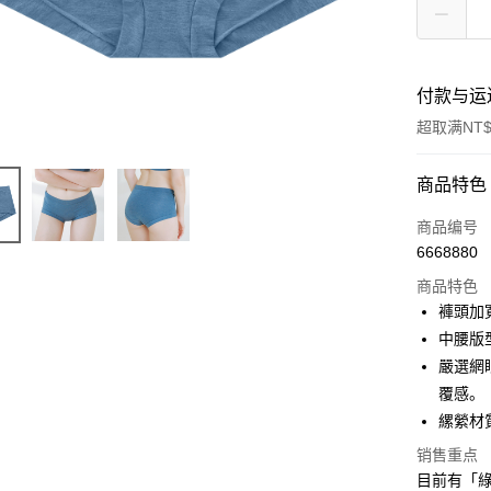
付款与运
超取满NT$
付款方式
商品特色
信用卡一
商品编号
6668880
信用卡分
商品特色
3期 0
褲頭加
合作金
中腰版
超商取货
华南商
嚴選網
LINE Pay
上海商
覆感。
国泰世
縲縈材
Apple Pay
台湾中
汇丰（
销售重点
街口支付
联邦商
目前有「綠