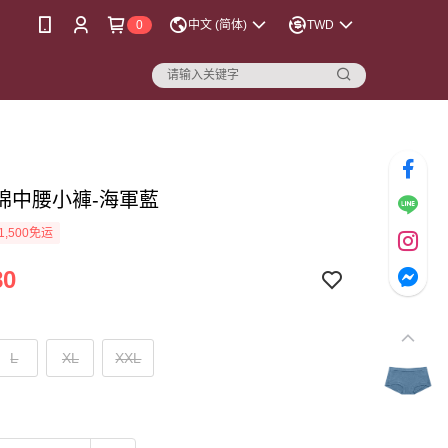
0
中文 (简体)
TWD
棉中腰小褲-海軍藍
1,500免运
80
L
XL
XXL