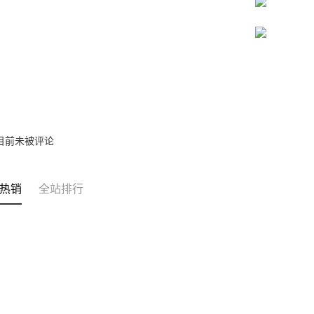
之上限額
宅配
2. 結帳金
3. 目前
每笔NT$8
三、聲明
「AFTE
)所提供，
(包含但不
予 AFT
集、處理、
明』（
http
目前未被评论
若款項超過
未成年的
AFTEE。
热销
全站排行
若您對於
聯繫恩沛
同必要之購
人資料，