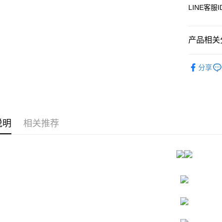
元大商
悠遊付
LINE客服
玉山商
台新国
AFTEE先
台湾乐
相关说明
产品相关分
一、關於 A
ATM付款
1. 於付
▊無鋼圈防
窗。
分享
2. 進行
成套控|雙C
3. 訂單
运送方式
4. 下訂
▊美臀內
AFTEE 
全家付款
5. 收到
每笔NT$8
APP於四
说明
相关推荐
付款後全
請留意繳費期
享有最長 
每笔NT$8
繳費期限，
7-11付款
算出。使用
定能夠在期
每笔NT$8
收到商品與
付款後7-1
二、付款
每笔NT$8
1. 初次