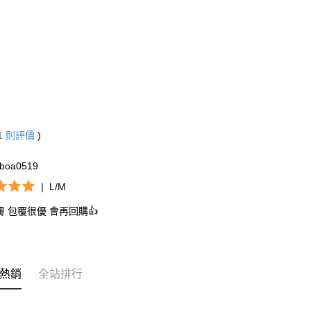
1
則評價
)
boa0519
|
L/M
 包覆很優 會再回購👍
熱銷
全站排行