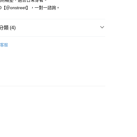
圈附襯墊，適合日常穿著。
0，滿NT$1,500(含以上)免運費
網路銀行／等多元方式進行付款，方視為交易完成。
ID【＠onstreet】，一對一諮詢。
：結帳手續完成當下不需立刻繳費，但若您需要取消訂單，請聯
取貨
的店家。未經商家同意取消之訂單仍視為有效，需透過AFTEE
繳納相關費用。
0，滿NT$1,500(含以上)免運費
類 (4)
否成功請以「AFTEE先享後付 」之結帳頁面顯示為準，若有關於
功／繳費後需取消欲退款等相關疑問，請聯繫「AFTEE先享後
1取貨
援中心」
https://netprotections.freshdesk.com/support/home
日間穩定
0，滿NT$1,500(含以上)免運費
客服
推薦
項】
恩沛科技股份有限公司提供之「AFTEE先享後付」服務完成之
 新到貨！
依本服務之必要範圍內提供個人資料，並將交易相關給付款項請
0，滿NT$1,500(含以上)免運費
讓予恩沛科技股份有限公司。
擴內衣-雙C專利
個人資料處理事宜，請瀏覽以下網址：
ee.tw/terms/#terms3
年的使用者請事先徵得法定代理人或監護人之同意方可使用
E先享後付」，若未經同意申辦者引起之損失，本公司不負相關責
AFTEE先享後付」時，將依據個別帳號之用戶狀況，依本公司
核予不同之上限額度；若仍有額度不足之情形，本公司將視審查
用戶進行身份認證。
一人註冊多個帳號或使用他人資訊註冊。若發現惡意使用之情
科技股份有限公司將有權停止該用戶之使用額度並採取法律行