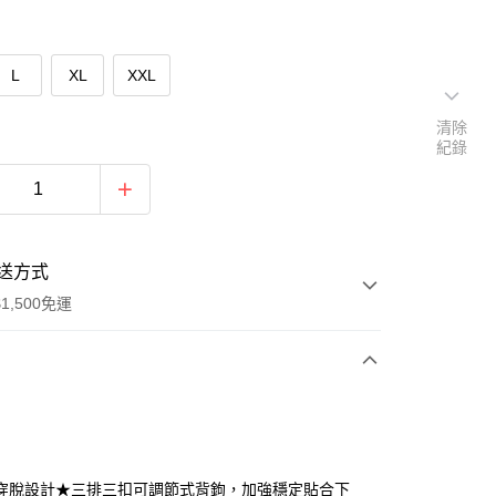
L
XL
XXL
清除
紀錄
送方式
1,500免運
次付款
期付款
0 利率 每期
NT$393
21家銀行
穿脫設計★三排三扣可調節式背鉤，加強穩定貼合下