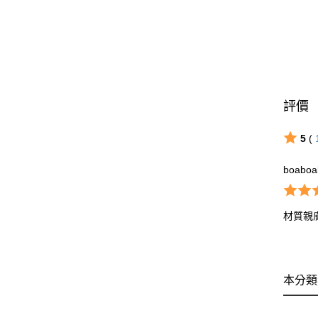
評價
5
(
boaboa
材質親膚
本分類