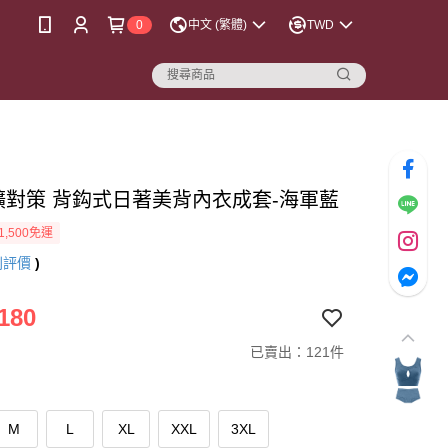
0
中文 (繁體)
TWD
擴對策 背鈎式日著美背內衣成套-海軍藍
1,500免運
則評價
)
180
已賣出：121件
M
L
XL
XXL
3XL