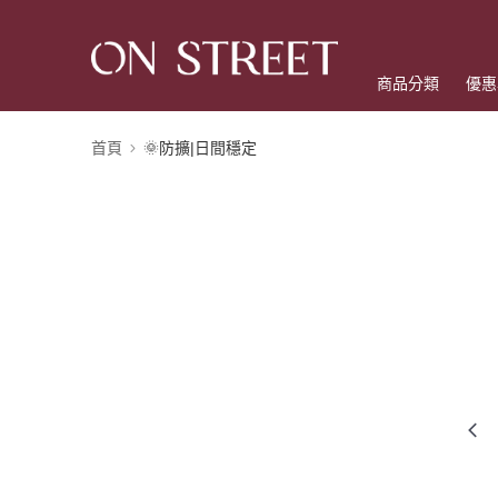
商品分類
優惠
首頁
🌞防擴|日間穩定