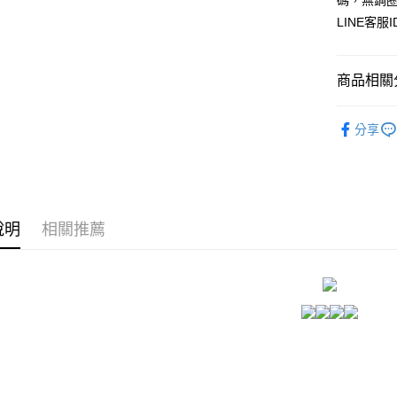
碼，無鋼
每筆NT$8
／ATM／
LINE客服
※ 請注意
7-11付款
絡購買商品
先享後付
每筆NT$8
商品相關分
※ 交易是
是否繳費成
付款後7-1
付客戶支
🌞防擴|
每筆NT$8
分享
人氣商品
【注意事
宅配
１．透過由
★NEW★
交易，需
每筆NT$8
求債權轉
▊無鋼圈防
２．關於
https://aft
說明
相關推薦
３．未成
「AFTE
任。
４．使用「
即時審查
結果請求
５．嚴禁
形，恩沛
動。