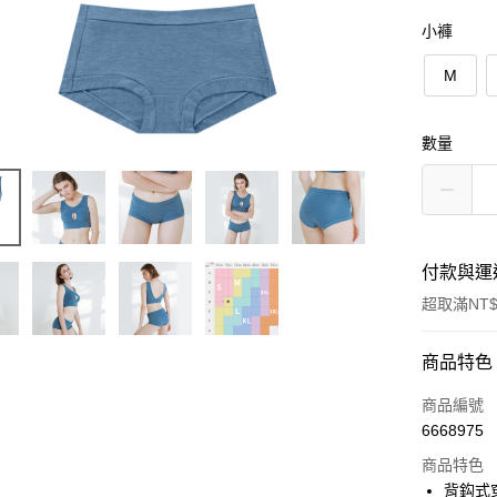
小褲
M
數量
付款與運
超取滿NT$
付款方式
商品特色
信用卡一
商品編號
6668975
信用卡分
商品特色
3 期 
背鈎式