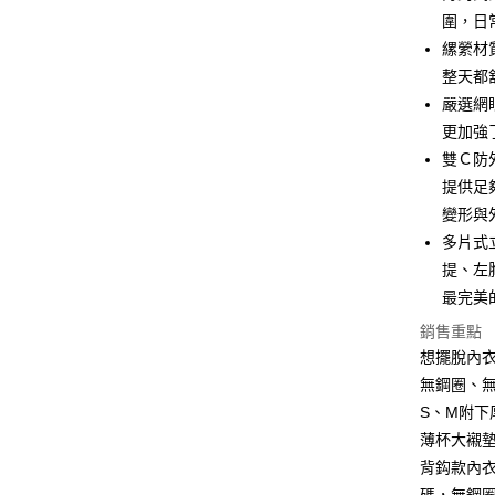
合作金
圍，日
超商取貨
華南商
縲縈材
LINE Pay
上海商
整天都
國泰世
嚴選網
Apple Pay
臺灣中
更加強
匯豐（
街口支付
聯邦商
雙Ｃ防
元大商
悠遊付
提供足
玉山商
變形與
台新國
AFTEE先
多片式
台灣樂
相關說明
提、左
【關於「A
ATM付款
AFTEE
最完美
便利好安
銷售重點
１．簡單
２．便利
想擺脫內
運送方式
３．安心
無鋼圈、
全家付款
S、M附下
【「AFT
每筆NT$8
１．於結帳
薄杯大襯
付」結帳
背鈎款內衣
付款後全
２．訂單
３．收到繳