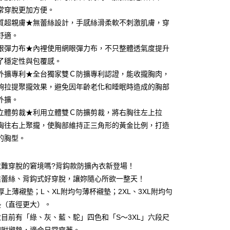
庫商業銀行
第一商業銀行
常穿脫更加方便。
付款
業銀行
彰化商業銀行
質超親膚★無蕾絲設計，手感絲滑柔軟不刺激肌膚，穿
業儲蓄銀行
台北富邦商業銀行
舒適。
華商業銀行
兆豐國際商業銀行
眼彈力布★內裡使用網眼彈力布，不只整體透氣度提升
小企業銀行
台中商業銀行
了穩定性與包覆感。
台灣）商業銀行
華泰商業銀行
業銀行
遠東國際商業銀行
外擴專利★全台獨家雙Ｃ防擴專利認證，能收攏胸肉，
業銀行
永豐商業銀行
夠拉提聚攏效果，避免因年齡老化和睡眠時造成的胸部
業銀行
星展（台灣）商業銀行
外擴。
際商業銀行
中國信託商業銀行
享後付
立體剪裁★利用立體雙Ｃ防擴剪裁，將右胸往左上拉
天信用卡公司
胸往右上聚攏，使胸部維持正三角形的黃金比例，打造
FTEE先享後付」】
先享後付是「在收到商品之後才付款」的支付方式。 讓您購物簡單
的胸型。
心！
：不需註冊會員、不需綁卡、不需儲值。
：只要手機號碼，簡訊認證，即可結帳。
衣難穿脫的窘境嗎?背鈎款防擴內衣新登場！
：先確認商品／服務後，再付款。
無蕾絲、背鈎式好穿脫，讓妳隨心所欲一整天！
取貨
厚上薄襯墊；L、XL附均勻薄杯襯墊；2XL、3XL附均勻
EE先享後付」結帳流程】
0，滿NT$1,500(含以上)免運費
方式選擇「AFTEE先享後付」後，將跳轉至「AFTEE先享後
墊（直徑更大）。
頁面，進行簡訊認證並確認金額後，即可完成結帳。
目前有「綠、灰、藍、駝」四色和「S～3XL」六段尺
家取貨
成立數日內，您將收到繳費通知簡訊。
費通知簡訊後14天內，點擊此簡訊中的連結，可透過四大超商