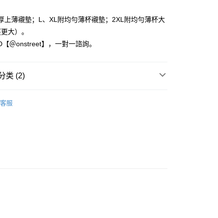
业银行
永丰商业银行
业银行
星展（台湾）商业银行
厚上薄襯墊；L、XL附均勻薄杯襯墊；2XL附均勻薄杯大
际商业银行
中国信托商业银行
享后付
徑更大）。
天信用卡公司
ID【＠onstreet】，一對一諮詢。
FTEE先享後付
款方式選擇AFTEE先享後付，將跳出AFTEE先享後付手機驗證視
簡訊驗證之後，即可完成結帳手續。
类 (2)
確認後不需事先繳費，商品會配送至您的指定地址。
完成後，您的手機會收到一封繳費通知簡訊，APP會員則會收到
塑內衣褲
APP推播通知。
取貨
客服
商品當下無需繳費，確認無誤後，請再利用繳費通知簡訊或AFTEE
絲內衣褲
0，满NT$1,500(含以上)免运费
大便利商店‧ATM/網銀等方式進行付款。
家取貨
限為 14 天。唯有下載 AFTEE App 成為 AFTEE 會員者方能
45 天內付款之服務。
0，满NT$1,500(含以上)免运费
為商家向您請款的時間，再加上使用AFTEE可延長的天數所計
取貨
AFTEE下訂可以延長您收到商品前的繳費天數，但無法保證一
限內收到商品(例如:預購商品或預計到貨時間較長者)。因此無論
0，满NT$1,500(含以上)免运费
否，仍需要請您在AFTEE規定的時間內完成繳費。
1取貨
限制
0，满NT$1,500(含以上)免运费
使用 AFTEE 時，將依認證結果及本公司審查結果，核予每個人不同