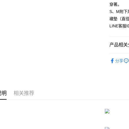
元大商
悠遊付
穿著。
玉山商
S、M附下
台新国
AFTEE先
襯墊（直
台湾乐
相关说明
LINE客服
一、關於 A
ATM付款
1. 於付
窗。
2. 進行
产品相关分
3. 訂單
运送方式
4. 下訂
▊機能微
AFTEE 
全家付款
分享
5. 收到
▊浪漫蕾
每笔NT$8
APP於四
付款後全
請留意繳費期
享有最長 
每笔NT$8
说明
相关推荐
繳費期限，
7-11付款
算出。使用
定能夠在期
每笔NT$8
收到商品與
付款後7-1
二、付款
每笔NT$8
1. 初次