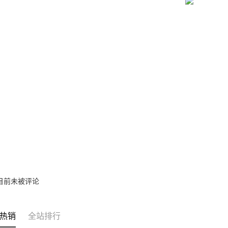
之上限額
宅配
2. 結帳金
3. 目前
每笔NT$8
三、聲明
「AFTE
)所提供，
(包含但不
予 AFT
集、處理、
明』（
http
若款項超過
未成年的
AFTEE。
若您對於
聯繫恩沛
同必要之購
人資料，
目前未被评论
热销
全站排行