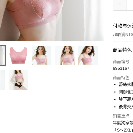
付款与运
超取满NT$
付款方式
商品特色
信用卡一
商品编号
6953167
信用卡分
商品特色
3期 0
蕾絲抹
合作金
胸廓側
超商取货
华南商
腋下裹
LINE Pay
上海商
後背交
国泰世
Apple Pay
销售重点
台湾中
汇丰（
年度獨家
街口支付
联邦商
「S～2X