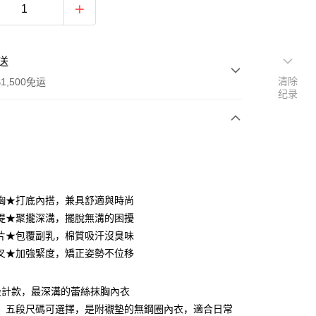
送
清除
1,500免运
纪录
次付款
期付款
利率，每期
NT$326
21家银行
胸★打底內搭，兼具舒適與時尚
库商业银行
第一商业银行
提★聚攏深溝，擺脫無溝的困擾
付款
业银行
彰化商业银行
片★包覆副乳，棉質吸汗沒臭味
业储蓄银行
台北富邦商业银行
叉★加強緊度，矯正姿勢不位移
华商业银行
兆丰国际商业银行
小企业银行
台中商业银行
台湾）商业银行
华泰商业银行
設計款，最深溝的蕾絲抹胸內衣
业银行
远东国际商业银行
L」五段尺碼可選擇，是附襯墊的無鋼圈內衣，適合日常