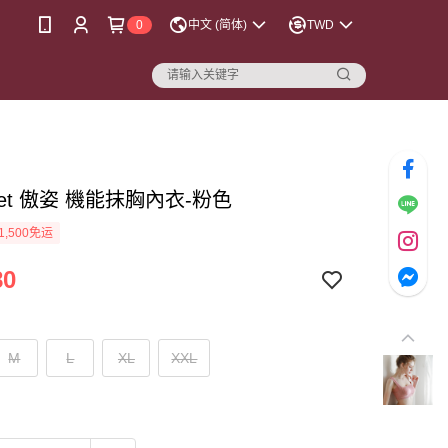
0
中文 (简体)
TWD
reet 傲姿 機能抹胸內衣-粉色
1,500免运
80
M
L
XL
XXL