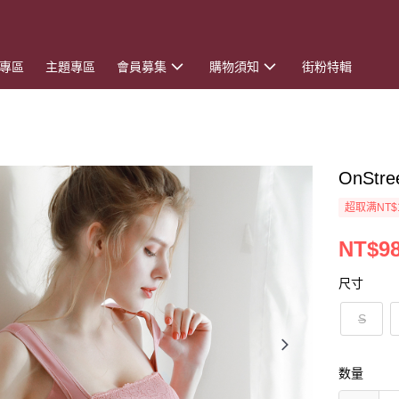
專區
主題專區
會員募集
購物須知
街粉特輯
OnSt
超取满NT$
NT$9
尺寸
S
数量