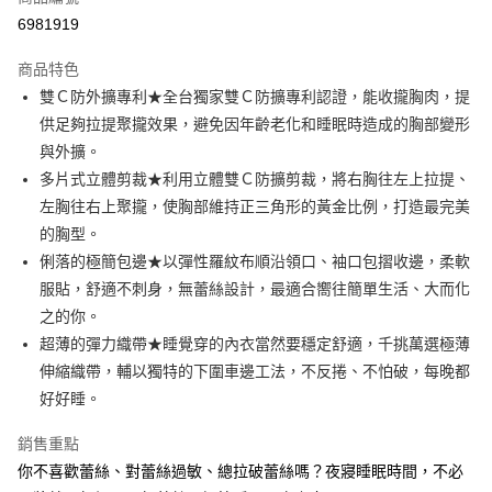
信用卡分期付款
6981919
3 期 0 利率 每期
NT$460
21家銀行
商品特色
合作金庫商業銀行
第一商業銀行
超商取貨付款
雙Ｃ防外擴專利★全台獨家雙Ｃ防擴專利認證，能收攏胸肉，提
華南商業銀行
彰化商業銀行
供足夠拉提聚攏效果，避免因年齡老化和睡眠時造成的胸部變形
LINE Pay
上海商業儲蓄銀行
台北富邦商業銀行
國泰世華商業銀行
兆豐國際商業銀行
與外擴。
Apple Pay
臺灣中小企業銀行
台中商業銀行
多片式立體剪裁★利用立體雙Ｃ防擴剪裁，將右胸往左上拉提、
匯豐（台灣）商業銀行
華泰商業銀行
左胸往右上聚攏，使胸部維持正三角形的黃金比例，打造最完美
街口支付
聯邦商業銀行
遠東國際商業銀行
的胸型。
元大商業銀行
永豐商業銀行
悠遊付
俐落的極簡包邊★以彈性羅紋布順沿領口、袖口包摺收邊，柔軟
玉山商業銀行
星展（台灣）商業銀行
服貼，舒適不刺身，無蕾絲設計，最適合嚮往簡單生活、大而化
台新國際商業銀行
中國信託商業銀行
AFTEE先享後付
台灣樂天信用卡公司
之的你。
相關說明
【關於「AFTEE先享後付」】
超薄的彈力織帶★睡覺穿的內衣當然要穩定舒適，千挑萬選極薄
ATM付款
AFTEE先享後付是「在收到商品之後才付款」的支付方式。 讓您購物簡單
伸縮織帶，輔以獨特的下圍車邊工法，不反捲、不怕破，每晚都
便利好安心！
好好睡。
１．簡單：不需註冊會員、不需綁卡、不需儲值。
運送方式
２．便利：只要手機號碼，簡訊認證，即可結帳。
３．安心：先確認商品／服務後，再付款。
銷售重點
全家付款取貨
你不喜歡蕾絲、對蕾絲過敏、總拉破蕾絲嗎？夜寢睡眠時間，不必
每筆NT$80，滿NT$1,500(含以上)免運費
【「AFTEE先享後付」結帳流程】