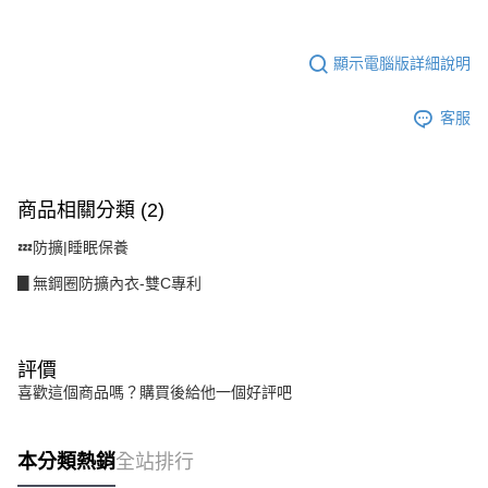
恩沛科技股份有限公司將有權停止該用戶之使用額度並採取法律行動。
顯示電腦版詳細說明
客服
商品相關分類 (2)
💤防擴|睡眠保養
▊無鋼圈防擴內衣-雙C專利
評價
喜歡這個商品嗎？購買後給他一個好評吧
本分類熱銷
全站排行