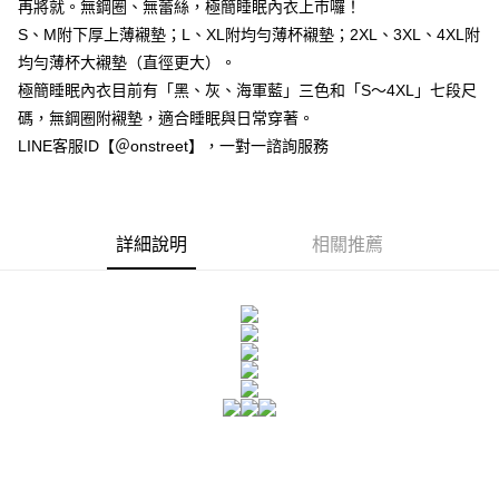
再將就。無鋼圈、無蕾絲，極簡睡眠內衣上市囉！
１．於結帳方式選擇「AFTEE先享後付」後，將跳轉至「AFTEE先享後付」
付款後全家取貨
結帳頁面，進行簡訊認證並確認金額後，即可完成結帳。
S、M附下厚上薄襯墊；L、XL附均勻薄杯襯墊；2XL、3XL、4XL附
２．訂單成立數日內，您將收到繳費通知簡訊。
每筆NT$80，滿NT$1,500(含以上)免運費
均勻薄杯大襯墊（直徑更大）。
３．收到繳費通知簡訊後14天內，點擊此簡訊中的連結，可透過四大超商／
ATM／網路銀行／等多元方式進行付款，方視為交易完成。
極簡睡眠內衣目前有「黑、灰、海軍藍」三色和「S～4XL」七段尺
7-11付款取貨
※ 請注意：結帳手續完成當下不需立刻繳費，但若您需要取消訂單，請聯絡
碼，無鋼圈附襯墊，適合睡眠與日常穿著。
每筆NT$80，滿NT$1,500(含以上)免運費
購買商品的店家。未經商家同意取消之訂單仍視為有效，需透過AFTEE先享
LINE客服ID【＠onstreet】，一對一諮詢服務
後付繳納相關費用。
付款後7-11取貨
※ 交易是否成功請以「AFTEE先享後付 」之結帳頁面顯示為準，若有關於
是否繳費成功／繳費後需取消欲退款等相關疑問，請聯繫「AFTEE先享後付
每筆NT$80，滿NT$1,500(含以上)免運費
客戶支援中心」
https://netprotections.freshdesk.com/support/home
宅配
詳細說明
相關推薦
【注意事項】
１．透過由恩沛科技股份有限公司提供之「AFTEE先享後付」服務完成之交
每筆NT$80，滿NT$1,500(含以上)免運費
易，需依本服務之必要範圍內提供個人資料，並將交易相關給付款項請求債
權轉讓予恩沛科技股份有限公司。
２．關於個人資料處理事宜，請瀏覽以下網址：
https://aftee.tw/terms/#terms3
３．未成年的使用者請事先徵得法定代理人或監護人之同意方可使用
「AFTEE先享後付」，若未經同意申辦者引起之損失，本公司不負相關責
任。
４．使用「AFTEE先享後付」時，將依據個別帳號之用戶狀況，依本公司即
時審查核予不同之上限額度；若仍有額度不足之情形，本公司將視審查結果
請求用戶進行身份認證。
５．嚴禁一人註冊多個帳號或使用他人資訊註冊。若發現惡意使用之情形，