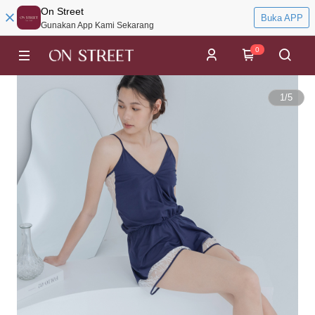
On Street
Buka APP
Gunakan App Kami Sekarang
0
1
/
5