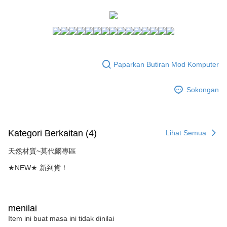
NT$1,500 atau lebih
AFTEE.
Rakuten Taiwan
5. Tiada bayaran diperlukan apabila anda menerima produk. Sila buat
pembayaran di empat kedai serbaneka utama, ATM atau perbankan
付款後全家取貨
dalam talian dengan SMS pembayaran atau pemberitahuan tolak aplikasi
NT$80/pesanan | Penghantaran percuma untuk pesanan
AFTEE.
NT$1,500 atau lebih
Sila ambil perhatian bahawa tempoh pembayaran adalah 14 hari. Walau
Paparkan Butiran Mod Komputer
7-11付款取貨
bagaimanapun, bagi mereka yang telah memuat turun Aplikasi AFTEE
dan mendaftar sebagai ahli AFTEE boleh menikmati tempoh pembayaran
NT$80/pesanan | Penghantaran percuma untuk pesanan
sehingga 45 hari.
Sokongan
NT$1,500 atau lebih
Tempoh pembayaran dikira dari masa kedai meminta pembayaran anda,
付款後7-11取貨
ditambah dengan bilangan hari yang boleh dilanjutkan oleh AFTEE. Anda
boleh melanjutkan tempoh pembayaran anda sebelum anda menerima
NT$80/pesanan | Penghantaran percuma untuk pesanan
pesanan. Walau bagaimanapun, tiada jaminan bahawa anda boleh
Kategori Berkaitan (4)
Lihat Semua
NT$1,500 atau lebih
menerima pesanan anda semasa tempoh pembayaran (cth.: produk
prapesanan atau produk yang mungkin mengambil masa yang lebih
天然材質~莫代爾專區
宅配
lama untuk dihantar). Oleh itu, anda dikehendaki membuat pembayaran
kepada AFTEE dalam tempoh sama ada anda menerima pesanan.
★NEW★ 新到貨！
NT$80/pesanan | Penghantaran percuma untuk pesanan
NT$1,500 atau lebih
Kedua, Sekatan Pembayaran
1. Jumlah yang diperakui untuk pengguna kali pertama boleh sehingga
NT$10,000. Amaun diperakui sebenar yang diluluskan akan berdasarkan
menilai
keputusan pensijilan dan semakan oleh AFTEE.
Item ini buat masa ini tidak dinilai
2. Amaun perbelanjaan minimum mestilah lebih besar daripada NT$20.