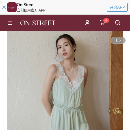
On Street
开启APP
立刻使用官方 APP
0
1
/
5