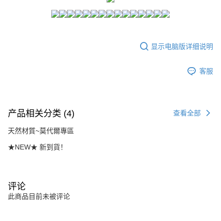
請留意繳費期限為 14 天。唯有下載 AFTEE App 成為 AFTEE 會員者方能享
每笔NT$80，满NT$1,500(含以上)免运费
有最長 45 天內付款之服務。
7-11付款取貨
繳費期限，為商家向您請款的時間，再加上使用AFTEE可延長的天數所計算
每笔NT$80，满NT$1,500(含以上)免运费
出。使用AFTEE下訂可以延長您收到商品前的繳費天數，但無法保證一定能
显示电脑版详细说明
夠在期限內收到商品(例如:預購商品或預計到貨時間較長者)。因此無論收到
付款後7-11取貨
商品與否，仍需要請您在AFTEE規定的時間內完成繳費。
客服
每笔NT$80，满NT$1,500(含以上)免运费
二、付款限制
1. 初次使用 AFTEE 時，將依認證結果及本公司審查結果，核予每個人不同
宅配
之上限額度
2. 結帳金額須大於NT$30
每笔NT$80，满NT$1,500(含以上)免运费
3. 目前僅支援台灣會員
产品相关分类 (4)
查看全部
三、聲明條款
天然材質~莫代爾專區
「AFTEE先享後付」(下稱本服務)乃由恩沛科技股份有限公司(下稱 AFTEE )
所提供，並由 AFTEE 向您收取款項。因使用本服務所須提供之個人資料(包
★NEW★ 新到貨！
含但不限於訂購人姓名、電話，收件人姓名、電話、收件地址)，將交付予
AFTEE 於本服務必要服務範圍內運用。關於 AFTEE 對於個人資料之蒐集、
處理、利用，詳參 AFTEE 官網之『個人資料蒐集、處理及利用告知聲明』
（
https://aftee.tw/privacypolicy/
）。
评论
此商品目前未被评论
若款項超過繳費期限，將根據當次的金額加收年利率 16% 的逾期滯納金。
未成年的使用者，請事先徵得法定代理人或監護人之同意方可使用
AFTEE。