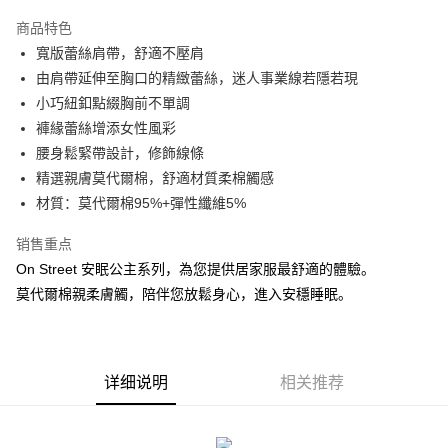
3期 0利率，每期
NT$460
21家银行
商品特色
合作金库商业银行
第一商业银行
超商取货付款
寬版蕾絲肩帶，舒適不壓肩
华南商业银行
彰化商业银行
由肩帶延伸至胸口的精緻蕾絲，迷人事業線若隱若現
LINE Pay
上海商业储蓄银行
台北富邦商业银行
国泰世华商业银行
兆丰国际商业银行
小巧紐釦點綴胸前不單調
Apple Pay
台湾中小企业银行
台中商业银行
褲緣蕾絲增添女性風彩
汇丰（台湾）商业银行
华泰商业银行
腰身鬆緊帶設計，修飾線條
街口支付
联邦商业银行
远东国际商业银行
精選親膚莫代爾棉，舒適材質柔棉觸感
元大商业银行
永丰商业银行
悠遊付
材質：莫代爾棉95%+彈性纖維5%
玉山商业银行
星展（台湾）商业银行
台新国际商业银行
中国信托商业银行
AFTEE先享后付
销售重点
台湾乐天信用卡公司
相关说明
On Street 安眠公主系列，為您提供居家服最舒適的體驗。
一、關於 AFTEE先享後付
ATM付款
莫代爾棉親柔膚觸，陪伴您放鬆身心，進入安穩睡眠。
1. 於付款方式選擇AFTEE先享後付，將跳出AFTEE先享後付手機驗證視
窗。
2. 進行簡訊驗證之後，即可完成結帳手續。
运送方式
3. 訂單確認後不需事先繳費，商品會配送至您的指定地址。
4. 下訂完成後，您的手機會收到一封繳費通知簡訊，APP會員則會收到
全家付款取貨
详细说明
相关推荐
AFTEE APP推播通知。
每笔NT$80，满NT$1,500(含以上)免运费
5. 收到商品當下無需繳費，確認無誤後，請再利用繳費通知簡訊或AFTEE
APP於四大便利商店‧ATM/網銀等方式進行付款。
付款後全家取貨