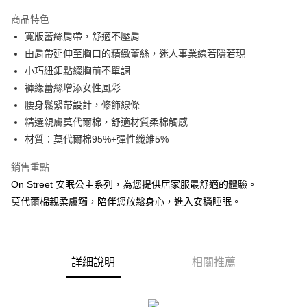
3 期 0 利率 每期
NT$460
21家銀行
商品特色
合作金庫商業銀行
第一商業銀行
超商取貨付款
寬版蕾絲肩帶，舒適不壓肩
華南商業銀行
彰化商業銀行
由肩帶延伸至胸口的精緻蕾絲，迷人事業線若隱若現
LINE Pay
上海商業儲蓄銀行
台北富邦商業銀行
國泰世華商業銀行
兆豐國際商業銀行
小巧紐釦點綴胸前不單調
Apple Pay
臺灣中小企業銀行
台中商業銀行
褲緣蕾絲增添女性風彩
匯豐（台灣）商業銀行
華泰商業銀行
腰身鬆緊帶設計，修飾線條
街口支付
聯邦商業銀行
遠東國際商業銀行
精選親膚莫代爾棉，舒適材質柔棉觸感
元大商業銀行
永豐商業銀行
悠遊付
材質：莫代爾棉95%+彈性纖維5%
玉山商業銀行
星展（台灣）商業銀行
台新國際商業銀行
中國信託商業銀行
AFTEE先享後付
銷售重點
台灣樂天信用卡公司
相關說明
On Street 安眠公主系列，為您提供居家服最舒適的體驗。
【關於「AFTEE先享後付」】
ATM付款
莫代爾棉親柔膚觸，陪伴您放鬆身心，進入安穩睡眠。
AFTEE先享後付是「在收到商品之後才付款」的支付方式。 讓您購物簡單
便利好安心！
１．簡單：不需註冊會員、不需綁卡、不需儲值。
運送方式
２．便利：只要手機號碼，簡訊認證，即可結帳。
３．安心：先確認商品／服務後，再付款。
全家付款取貨
詳細說明
相關推薦
每筆NT$80，滿NT$1,500(含以上)免運費
【「AFTEE先享後付」結帳流程】
１．於結帳方式選擇「AFTEE先享後付」後，將跳轉至「AFTEE先享後付」
付款後全家取貨
結帳頁面，進行簡訊認證並確認金額後，即可完成結帳。