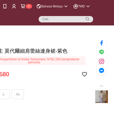
0
Bahasa Melayu
TWD
主 莫代爾細肩蕾絲連身裙-紫色
engambilan di Kedai Serbaneka, NT$1,500 penghataran
percuma
580
L
XL