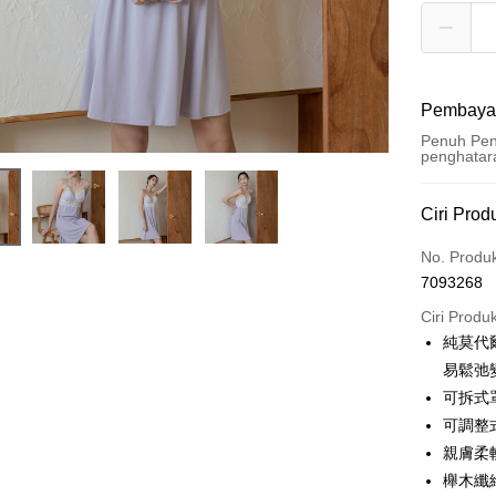
Pembaya
Penuh Pen
penghatar
Kaedah 
Ciri Prod
Kad Kredi
No. Produ
7093268
Ansuran K
Ciri Produ
3 ansu
純莫代
Taiw
Pengambil
易鬆弛
Hua 
可拆式
LINE Pay
Ban
可調整
The 
Apple Pay
親膚柔
Comm
Ban
櫸木纖
JKOPAY