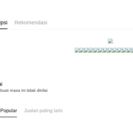
NT$1,500 
▊親膚睡
Tempoh pe
ditambah d
付款後7-1
睡裙洋裝~
Anda bole
NT$80/pes
ipsi
Rekomendasi
自帶罩杯~
menerima 
NT$1,500 
boleh men
produk pr
宅配
lebih lama
pembayara
NT$80/pes
pesanan.
NT$1,500 
Kedua, Se
1. Jumlah 
NT$10,000.
berdasarka
2. Amaun p
i
3. Pada ma
 buat masa ini tidak dinilai
Ketiga, Sy
Perkhidma
NP Taiwan
 Popular
Jualan paling laris
akan meng
pembeli, n
untuk peng
Pengumpul