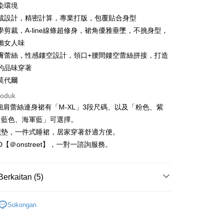
 Cathay United
Mega International
染環境
Commercial Bank
t
裁設計，精密計算，專業打版，包覆貼合身型
an Business Bank
Taichung Commercial
學剪裁，A-line線條超修身，裙角優雅垂墜，不挑身型，
Bank
懶女人味
 Bank (Taiwan)
Hwatai Bank
ted
膚蕾絲，性感鏤空設計，領口+腰間鏤空蕾絲拼接，打造
Mengenai Perkhidmatan AFTEE Beli Sekarang Bayar
an ATM
n Bank of Taiwan
Far Eastern International
的品味穿著
 memilih AFTEE sebagai kaedah pembayaran, mesej
Bank
莫代爾
n AFTEE akan muncul.
ta Commercial Bank
Bank SinoPac
oleh meneruskan pembayaran selepas pengesahan SMS.
Penghantaran
roduk
 Komersial E.SUN
DBS Bank
ayaran diperlukan apabila pesanan disahkan. Produk akan
細肩蕾絲連身裙有「M-XL」3段尺碼、以及「粉色、紫
 Antarabangsa
Bank CTBC
e alamat yang ditetapkan.
取貨
hin
h pesanan disahkan, anda akan menerima SMS pembayaran
、藍色、海軍藍」可選擇。
anan | Penghantaran percuma untuk pesanan
hli aplikasi akan menerima pemberitahuan tolak aplikasi
kat Kad Kredit
襯墊，一件式睡裙，居家穿著舒適方便。
atau lebih
ten Taiwan
ID【＠onstreet】，一對一諮詢服務。
ayaran diperlukan apabila anda menerima produk. Sila buat
n di empat kedai serbaneka utama, ATM atau perbankan
家取貨
ian dengan SMS pembayaran atau pemberitahuan tolak
anan | Penghantaran percuma untuk pesanan
FTEE.
Berkaitan (5)
atau lebih
 perhatian bahawa tempoh pembayaran adalah 14 hari. Walau
莫代爾專區
un, bagi mereka yang telah memuat turun Aplikasi AFTEE
取貨
Sokongan
tar sebagai ahli AFTEE boleh menikmati tempoh
 新到貨！
anan | Penghantaran percuma untuk pesanan
n sehingga 45 hari.