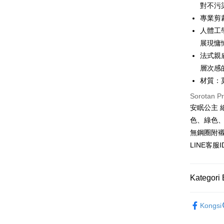
Bank
對不污
Easy Walle
專業剪
Taiw
人體工
AFTEE
展現慵
HSBC
Deskripsi
Limi
法式親
Pertama, 
Pemindah
Kemudian
Unio
層次感
1. Dengan
材質：
pengesaha
Yuan
2. Anda b
Pilihan 
Sorotan P
Bank
3. Tiada b
安眠公主 
Bank
dihantar k
全家付款
Tais
4. Setela
色、綠色
NT$80/pes
manakala a
Syari
無鋼圈附
AFTEE.
NT$1,500 
Raku
LINE客服
5. Tiada b
pembayara
付款後全
dalam tal
NT$80/pes
aplikasi A
Kategori 
NT$1,500 
Sila ambil
天然材質~
bagaimanap
7-11付款
Kongsi
dan mendaf
★NEW★
NT$80/pes
pembayara