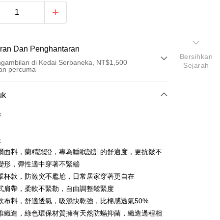
ran Dan Penghantaran
Bersihkan
gambilan di Kedai Serbaneka, NT$1,500
Sejarah
an percuma
Pembayaran
uk
t (Bayaran Penuh)
k
ad Kredit
k
ran pada kadar faedah 0,
NT$526
setiap ansuran
爾面料，蘭精認證，專為睡眠設計的舒適度，更抗皺不
21 Bank
an Cooperative Bank
Bank Komersial Pertama
an di Kedai Serbaneka
變形，彈性適中穿著不緊繃
Nan Commercial
Chang Hwa Commercial
罩杯款，防激突不尷尬，日常居家穿著更自在
k
Bank
式肩帶，柔軟不緊勒，自由調整鬆緊度
Shanghai
Bank Komersial Taipei
軟布料，舒適透氣，吸濕快乾強，比棉感透氣50%
ercial & Savings
Fubon
k
維織造，綠色環保材質擁有天然防蟎抑菌，織造過程相