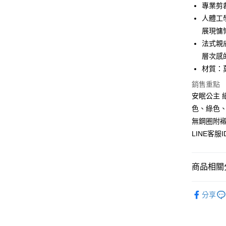
元大商
悠遊付
專業剪
玉山商
人體工
台新國
AFTEE先
展現慵
台灣樂
相關說明
法式親
【關於「A
ATM付款
AFTEE
層次感
便利好安
材質：
１．簡單
２．便利
銷售重點
運送方式
３．安心
安眠公主 
全家付款
色、綠色
【「AFT
每筆NT$8
１．於結帳
無鋼圈附
付」結帳
LINE客服
付款後全
２．訂單
３．收到繳
每筆NT$8
／ATM／
※ 請注意
商品相關分
7-11付款
絡購買商品
先享後付
每筆NT$8
天然材質~
※ 交易是
分享
是否繳費成
付款後7-1
★NEW★
付客戶支
每筆NT$8
▊親膚睡