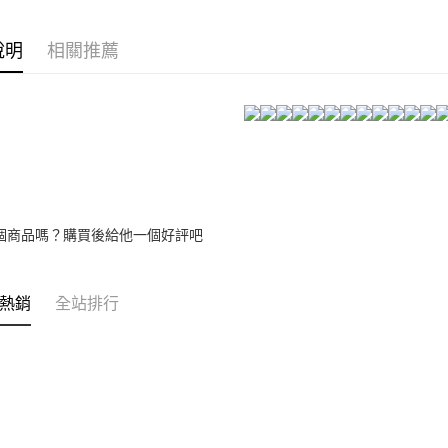
【注意事
宅配
睡裙洋裝~
１．透過由
交易，需
每筆NT$8
說明
相關推薦
自帶罩杯~
求債權轉
２．關於
https://aft
３．未成
「AFTE
任。
４．使用「
即時審查
結果請求
５．嚴禁
個商品嗎？購買後給他一個好評吧
形，恩沛
動。
熱銷
全站排行