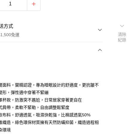
送方式
清除
1,500免運
紀錄
次付款
期付款
0 利率 每期
NT$526
21家銀行
爾面料，蘭精認證，專為睡眠設計的舒適度，更抗皺不
庫商業銀行
第一商業銀行
變形，彈性適中穿著不緊繃
付款
業銀行
彰化商業銀行
罩杯款，防激突不尷尬，日常居家穿著更自在
業儲蓄銀行
台北富邦商業銀行
式肩帶，柔軟不緊勒，自由調整鬆緊度
華商業銀行
兆豐國際商業銀行
軟布料，舒適透氣，吸濕快乾強，比棉感透氣50%
小企業銀行
台中商業銀行
維織造，綠色環保材質擁有天然防蟎抑菌，織造過程相
台灣）商業銀行
華泰商業銀行
業銀行
遠東國際商業銀行
染環境