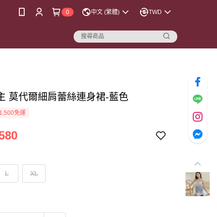
0
中文 (繁體)
TWD
主 莫代爾細肩蕾絲連身裙-藍色
1,500免運
580
L
XL