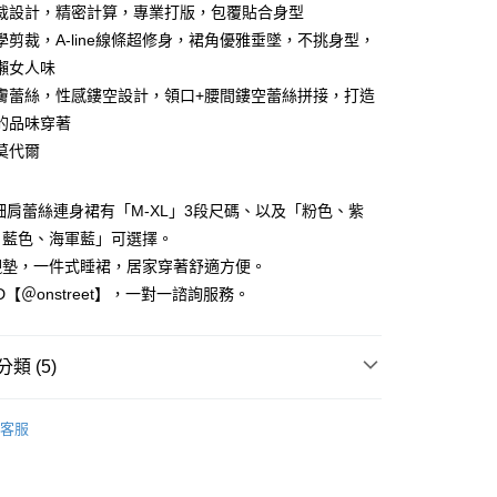
業銀行
永豐商業銀行
裁設計，精密計算，專業打版，包覆貼合身型
業銀行
星展（台灣）商業銀行
學剪裁，A-line線條超修身，裙角優雅垂墜，不挑身型，
際商業銀行
中國信託商業銀行
享後付
懶女人味
天信用卡公司
膚蕾絲，性感鏤空設計，領口+腰間鏤空蕾絲拼接，打造
FTEE先享後付」】
先享後付是「在收到商品之後才付款」的支付方式。 讓您購物簡單
的品味穿著
心！
莫代爾
：不需註冊會員、不需綁卡、不需儲值。
：只要手機號碼，簡訊認證，即可結帳。
：先確認商品／服務後，再付款。
細肩蕾絲連身裙有「M-XL」3段尺碼、以及「粉色、紫
取貨
、藍色、海軍藍」可選擇。
EE先享後付」結帳流程】
0，滿NT$1,500(含以上)免運費
方式選擇「AFTEE先享後付」後，將跳轉至「AFTEE先享後
襯墊，一件式睡裙，居家穿著舒適方便。
頁面，進行簡訊認證並確認金額後，即可完成結帳。
ID【＠onstreet】，一對一諮詢服務。
家取貨
成立數日內，您將收到繳費通知簡訊。
費通知簡訊後14天內，點擊此簡訊中的連結，可透過四大超商
0，滿NT$1,500(含以上)免運費
網路銀行／等多元方式進行付款，方視為交易完成。
：結帳手續完成當下不需立刻繳費，但若您需要取消訂單，請聯
類 (5)
取貨
的店家。未經商家同意取消之訂單仍視為有效，需透過AFTEE
繳納相關費用。
0，滿NT$1,500(含以上)免運費
莫代爾專區
否成功請以「AFTEE先享後付 」之結帳頁面顯示為準，若有關於
客服
功／繳費後需取消欲退款等相關疑問，請聯繫「AFTEE先享後
1取貨
 新到貨！
援中心」
https://netprotections.freshdesk.com/support/home
0，滿NT$1,500(含以上)免運費
衣、居家服