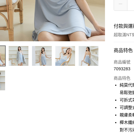
付款與運
超取滿NT$
付款方式
商品特色
信用卡一
商品編號
7093283
信用卡分
商品特色
3 期 
純莫代
合作金
易鬆弛
超商取貨
華南商
可拆式
LINE Pay
上海商
可調整
國泰世
親膚柔
Apple Pay
臺灣中
櫸木纖
匯豐（
街口支付
聯邦商
對不污