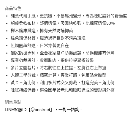
3 期 0 利率 每期
NT$260
21家銀行
商品特色
合作金庫商業銀行
第一商業銀行
超商取貨付款
純莫代爾手感，更抗皺，不易鬆弛變形，專為睡眠設計的舒適度
華南商業銀行
彰化商業銀行
親膚柔軟布材，舒適透氣，吸濕快乾強，比棉感透氣50%
LINE Pay
上海商業儲蓄銀行
台北富邦商業銀行
國泰世華商業銀行
兆豐國際商業銀行
櫸木纖維織造，擁有天然防蟎抑菌
Apple Pay
臺灣中小企業銀行
台中商業銀行
綠色環保材質，織造過程相對不污染環境
匯豐（台灣）商業銀行
華泰商業銀行
無鋼圈超舒適，日常穿著更自在
街口支付
聯邦商業銀行
遠東國際商業銀行
獨家防擴專利，全台獨家雙Ｃ防擴認證，防擴機能有保障
元大商業銀行
永豐商業銀行
悠遊付
專業剪裁設計，收攏胸肉，提供拉提聚攏效果
玉山商業銀行
星展（台灣）商業銀行
多片立體裁片，將右胸往左上拉提、左胸往右上聚攏
台新國際商業銀行
中國信託商業銀行
AFTEE先享後付
台灣樂天信用卡公司
人體工學剪裁，精密計算，專業打版，包覆貼合胸型
相關說明
【關於「AFTEE先享後付」】
黃金三角比例，利用多片式交叉剪裁，打造完美三角比例
ATM付款
AFTEE先享後付是「在收到商品之後才付款」的支付方式。 讓您購物簡單
睡眠持續保養，避免因年齡老化和睡眠造成的變形與外擴
便利好安心！
１．簡單：不需註冊會員、不需綁卡、不需儲值。
運送方式
銷售重點
２．便利：只要手機號碼，簡訊認證，即可結帳。
３．安心：先確認商品／服務後，再付款。
LINE客服ID【＠onstreet】，一對一諮詢。
全家付款取貨
每筆NT$80，滿NT$1,500(含以上)免運費
【「AFTEE先享後付」結帳流程】
１．於結帳方式選擇「AFTEE先享後付」後，將跳轉至「AFTEE先享後付」
付款後全家取貨
結帳頁面，進行簡訊認證並確認金額後，即可完成結帳。