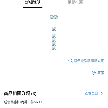
２．訂單成立數日內，您將收到繳費通知簡訊。
詳細說明
相關推薦
每筆NT$80，滿NT$1,500(含以上)免運費
３．收到繳費通知簡訊後14天內，點擊此簡訊中的連結，可透過四大超商／
ATM／網路銀行／等多元方式進行付款，方視為交易完成。
7-11付款取貨
※ 請注意：結帳手續完成當下不需立刻繳費，但若您需要取消訂單，請聯絡
每筆NT$80，滿NT$1,500(含以上)免運費
購買商品的店家。未經商家同意取消之訂單仍視為有效，需透過AFTEE先享
後付繳納相關費用。
付款後7-11取貨
※ 交易是否成功請以「AFTEE先享後付 」之結帳頁面顯示為準，若有關於
是否繳費成功／繳費後需取消欲退款等相關疑問，請聯繫「AFTEE先享後付
每筆NT$80，滿NT$1,500(含以上)免運費
客戶支援中心」
https://netprotections.freshdesk.com/support/home
宅配
【注意事項】
１．透過由恩沛科技股份有限公司提供之「AFTEE先享後付」服務完成之交
每筆NT$80，滿NT$1,500(含以上)免運費
易，需依本服務之必要範圍內提供個人資料，並將交易相關給付款項請求債
權轉讓予恩沛科技股份有限公司。
顯示電腦版詳細說明
２．關於個人資料處理事宜，請瀏覽以下網址：
https://aftee.tw/terms/#terms3
３．未成年的使用者請事先徵得法定代理人或監護人之同意方可使用
客服
「AFTEE先享後付」，若未經同意申辦者引起之損失，本公司不負相關責
任。
４．使用「AFTEE先享後付」時，將依據個別帳號之用戶狀況，依本公司即
時審查核予不同之上限額度；若仍有額度不足之情形，本公司將視審查結果
商品相關分類 (3)
請求用戶進行身份認證。
查看全部
５．嚴禁一人註冊多個帳號或使用他人資訊註冊。若發現惡意使用之情形，
恩沛科技股份有限公司將有權停止該用戶之使用額度並採取法律行動。
成套控|雙C內褲-3件$699