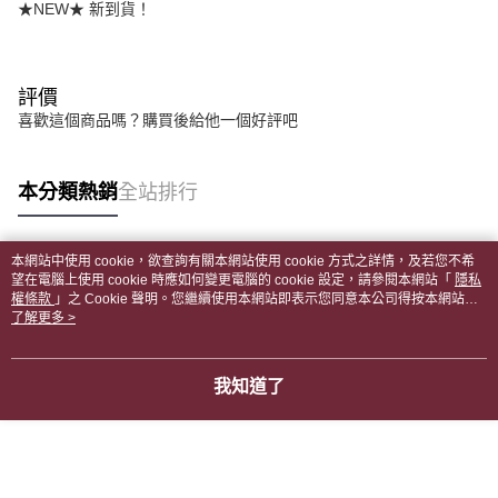
★NEW★ 新到貨！
評價
喜歡這個商品嗎？購買後給他一個好評吧
本分類熱銷
全站排行
本網站中使用 cookie，欲查詢有關本網站使用 cookie 方式之詳情，及若您不希
熱門標籤
望在電腦上使用 cookie 時應如何變更電腦的 cookie 設定，請參閱本網站「
隱私
權條款
」之 Cookie 聲明。您繼續使用本網站即表示您同意本公司得按本網站使
用條款之 Cookie 聲明使用 cookie。
了解更多 >
我知道了