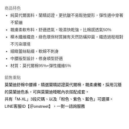
3 期 0 利率 每期
NT$126
21家銀行
商品特色
合作金庫商業銀行
第一商業銀行
超商取貨付款
純莫代爾面料，蘭精認證，更抗皺不易鬆弛變形，彈性適中穿著
華南商業銀行
彰化商業銀行
不緊繃
LINE Pay
上海商業儲蓄銀行
台北富邦商業銀行
國泰世華商業銀行
兆豐國際商業銀行
親膚柔軟布料，舒適透氣，吸濕快乾強，比棉感透氣50%
Apple Pay
臺灣中小企業銀行
台中商業銀行
櫸木纖維織造，綠色環保材質擁有天然防蟎抑菌，織造過程相對
匯豐（台灣）商業銀行
華泰商業銀行
不污染環境
街口支付
聯邦商業銀行
遠東國際商業銀行
細緻蕾絲點綴，軟綿不刺身
元大商業銀行
永豐商業銀行
悠遊付
中腰版型設計，修身順型舒適
玉山商業銀行
星展（台灣）商業銀行
材質：莫代爾棉95%+彈性纖維5%
台新國際商業銀行
中國信託商業銀行
AFTEE先享後付
台灣樂天信用卡公司
相關說明
銷售重點
【關於「AFTEE先享後付」】
ATM付款
莫蘭迪舒棉中腰褲，精選蘭精認證莫代爾棉，親柔膚觸，採用沉穩
AFTEE先享後付是「在收到商品之後才付款」的支付方式。 讓您購物簡單
便利好安心！
的莫蘭迪色系，可與莫蘭迪睡眠內衣搭配成套。
１．簡單：不需註冊會員、不需綁卡、不需儲值。
運送方式
共有「M-XL」3段尺碼、以及「粉色、紫色、藍色」可選擇。
２．便利：只要手機號碼，簡訊認證，即可結帳。
３．安心：先確認商品／服務後，再付款。
LINE客服ID【＠onstreet】，一對一諮詢服務
全家付款取貨
每筆NT$80，滿NT$1,500(含以上)免運費
【「AFTEE先享後付」結帳流程】
１．於結帳方式選擇「AFTEE先享後付」後，將跳轉至「AFTEE先享後付」
付款後全家取貨
結帳頁面，進行簡訊認證並確認金額後，即可完成結帳。