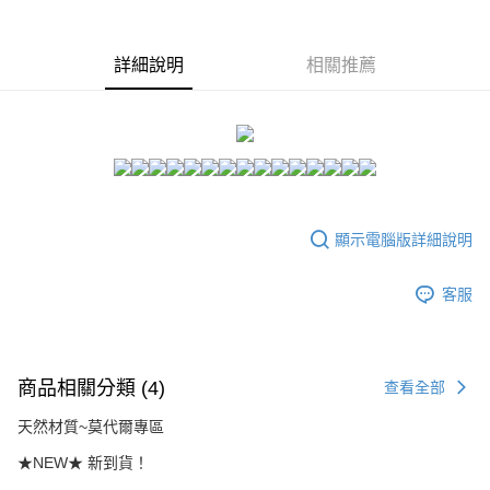
２．訂單成立數日內，您將收到繳費通知簡訊。
每筆NT$80，滿NT$1,500(含以上)免運費
３．收到繳費通知簡訊後14天內，點擊此簡訊中的連結，可透過四大超商／
ATM／網路銀行／等多元方式進行付款，方視為交易完成。
7-11付款取貨
詳細說明
相關推薦
※ 請注意：結帳手續完成當下不需立刻繳費，但若您需要取消訂單，請聯絡
每筆NT$80，滿NT$1,500(含以上)免運費
購買商品的店家。未經商家同意取消之訂單仍視為有效，需透過AFTEE先享
後付繳納相關費用。
付款後7-11取貨
※ 交易是否成功請以「AFTEE先享後付 」之結帳頁面顯示為準，若有關於
是否繳費成功／繳費後需取消欲退款等相關疑問，請聯繫「AFTEE先享後付
每筆NT$80，滿NT$1,500(含以上)免運費
客戶支援中心」
https://netprotections.freshdesk.com/support/home
宅配
【注意事項】
１．透過由恩沛科技股份有限公司提供之「AFTEE先享後付」服務完成之交
每筆NT$80，滿NT$1,500(含以上)免運費
顯示電腦版詳細說明
易，需依本服務之必要範圍內提供個人資料，並將交易相關給付款項請求債
權轉讓予恩沛科技股份有限公司。
２．關於個人資料處理事宜，請瀏覽以下網址：
客服
https://aftee.tw/terms/#terms3
３．未成年的使用者請事先徵得法定代理人或監護人之同意方可使用
「AFTEE先享後付」，若未經同意申辦者引起之損失，本公司不負相關責
任。
４．使用「AFTEE先享後付」時，將依據個別帳號之用戶狀況，依本公司即
商品相關分類 (4)
查看全部
時審查核予不同之上限額度；若仍有額度不足之情形，本公司將視審查結果
請求用戶進行身份認證。
天然材質~莫代爾專區
５．嚴禁一人註冊多個帳號或使用他人資訊註冊。若發現惡意使用之情形，
恩沛科技股份有限公司將有權停止該用戶之使用額度並採取法律行動。
★NEW★ 新到貨！