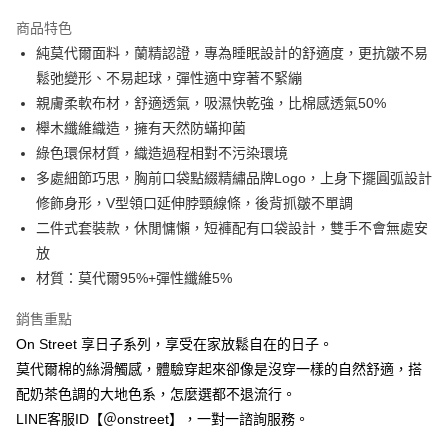
3 期 0 利率 每期
NT$660
21家銀行
商品特色
合作金庫商業銀行
第一商業銀行
超商取貨付款
純莫代爾面料，蘭精認證，專為睡眠設計的舒適度，更抗皺不易
華南商業銀行
彰化商業銀行
鬆弛變形、不易起球，彈性適中穿著不緊繃
LINE Pay
上海商業儲蓄銀行
台北富邦商業銀行
國泰世華商業銀行
兆豐國際商業銀行
親膚柔軟布材，舒適透氣，吸濕快乾強，比棉感透氣50%
Apple Pay
臺灣中小企業銀行
台中商業銀行
櫸木纖維織造，擁有天然防蟎抑菌
匯豐（台灣）商業銀行
華泰商業銀行
綠色環保材質，織造過程相對不污染環境
街口支付
聯邦商業銀行
遠東國際商業銀行
多處細節巧思，胸前口袋點綴精繡品牌Logo，上身下擺圓弧設計
元大商業銀行
永豐商業銀行
悠遊付
修飾身形，V型領口延伸脖頸線條，後背抓皺不單調
玉山商業銀行
星展（台灣）商業銀行
二件式套裝款，休閒慵懶，短褲配有口袋設計，雙手不會無處安
台新國際商業銀行
中國信託商業銀行
AFTEE先享後付
台灣樂天信用卡公司
放
相關說明
【關於「AFTEE先享後付」】
材質：莫代爾95%+彈性纖維5%
ATM付款
AFTEE先享後付是「在收到商品之後才付款」的支付方式。 讓您購物簡單
便利好安心！
銷售重點
１．簡單：不需註冊會員、不需綁卡、不需儲值。
運送方式
On Street 享日子系列，享受在家放鬆自在的日子。
２．便利：只要手機號碼，簡訊認證，即可結帳。
３．安心：先確認商品／服務後，再付款。
莫代爾棉的絲滑觸感，體驗穿起來卻像是沒穿一樣的自然舒適，搭
全家付款取貨
配奶茶色調的大地色系，怎麼選都不退流行。
每筆NT$80，滿NT$1,500(含以上)免運費
【「AFTEE先享後付」結帳流程】
LINE客服ID【＠onstreet】，一對一諮詢服務。
１．於結帳方式選擇「AFTEE先享後付」後，將跳轉至「AFTEE先享後付」
付款後全家取貨
結帳頁面，進行簡訊認證並確認金額後，即可完成結帳。