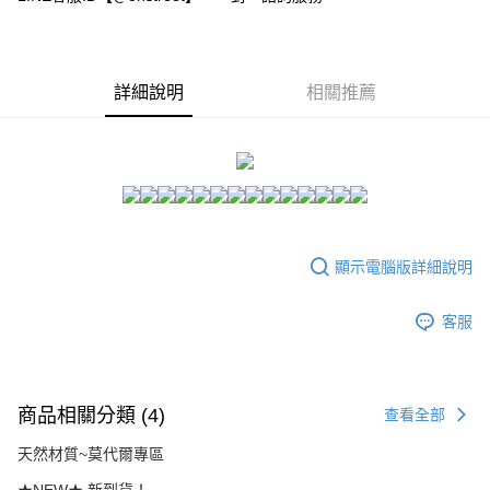
２．訂單成立數日內，您將收到繳費通知簡訊。
每筆NT$80，滿NT$1,500(含以上)免運費
３．收到繳費通知簡訊後14天內，點擊此簡訊中的連結，可透過四大超商／
ATM／網路銀行／等多元方式進行付款，方視為交易完成。
7-11付款取貨
※ 請注意：結帳手續完成當下不需立刻繳費，但若您需要取消訂單，請聯絡
每筆NT$80，滿NT$1,500(含以上)免運費
購買商品的店家。未經商家同意取消之訂單仍視為有效，需透過AFTEE先享
詳細說明
相關推薦
後付繳納相關費用。
付款後7-11取貨
※ 交易是否成功請以「AFTEE先享後付 」之結帳頁面顯示為準，若有關於
是否繳費成功／繳費後需取消欲退款等相關疑問，請聯繫「AFTEE先享後付
每筆NT$80，滿NT$1,500(含以上)免運費
客戶支援中心」
https://netprotections.freshdesk.com/support/home
宅配
【注意事項】
１．透過由恩沛科技股份有限公司提供之「AFTEE先享後付」服務完成之交
每筆NT$80，滿NT$1,500(含以上)免運費
易，需依本服務之必要範圍內提供個人資料，並將交易相關給付款項請求債
權轉讓予恩沛科技股份有限公司。
顯示電腦版詳細說明
２．關於個人資料處理事宜，請瀏覽以下網址：
https://aftee.tw/terms/#terms3
客服
３．未成年的使用者請事先徵得法定代理人或監護人之同意方可使用
「AFTEE先享後付」，若未經同意申辦者引起之損失，本公司不負相關責
任。
４．使用「AFTEE先享後付」時，將依據個別帳號之用戶狀況，依本公司即
時審查核予不同之上限額度；若仍有額度不足之情形，本公司將視審查結果
商品相關分類 (4)
查看全部
請求用戶進行身份認證。
５．嚴禁一人註冊多個帳號或使用他人資訊註冊。若發現惡意使用之情形，
天然材質~莫代爾專區
恩沛科技股份有限公司將有權停止該用戶之使用額度並採取法律行動。