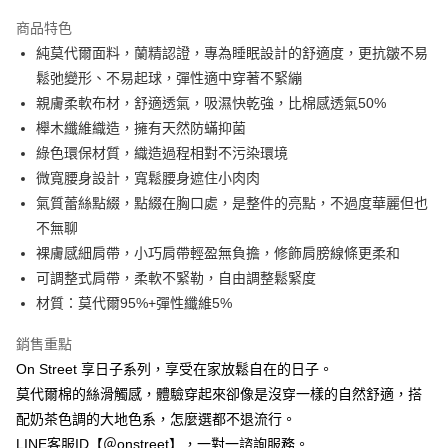
3 期 0 利率 每期
NT$460
21家銀行
商品特色
合作金庫商業銀行
第一商業銀行
超商取貨付款
純莫代爾面料，蘭精認證，專為睡眠設計的舒適度，更抗皺不易
華南商業銀行
彰化商業銀行
鬆弛變形、不易起球，彈性適中穿著不緊繃
LINE Pay
上海商業儲蓄銀行
台北富邦商業銀行
國泰世華商業銀行
兆豐國際商業銀行
親膚柔軟布材，舒適透氣，吸濕快乾強，比棉感透氣50%
Apple Pay
臺灣中小企業銀行
台中商業銀行
櫸木纖維織造，擁有天然防蟎抑菌
匯豐（台灣）商業銀行
華泰商業銀行
綠色環保材質，織造過程相對不污染環境
街口支付
聯邦商業銀行
遠東國際商業銀行
微寬腰身設計，寬鬆腰身遮住小肉肉
元大商業銀行
永豐商業銀行
悠遊付
氣質蕾絲點綴，點綴在胸口處，是整件的亮點，不過度華麗但也
玉山商業銀行
星展（台灣）商業銀行
不無聊
台新國際商業銀行
中國信託商業銀行
AFTEE先享後付
台灣樂天信用卡公司
裸膚感細肩帶，小巧肩帶輕盈無負擔，修飾肩膀線條更柔和
相關說明
【關於「AFTEE先享後付」】
可調整式肩帶，柔軟不緊勒，自由調整鬆緊度
ATM付款
AFTEE先享後付是「在收到商品之後才付款」的支付方式。 讓您購物簡單
材質：莫代爾95%+彈性纖維5%
便利好安心！
１．簡單：不需註冊會員、不需綁卡、不需儲值。
運送方式
銷售重點
２．便利：只要手機號碼，簡訊認證，即可結帳。
３．安心：先確認商品／服務後，再付款。
On Street 享日子系列，享受在家放鬆自在的日子。
全家付款取貨
莫代爾棉的絲滑觸感，體驗穿起來卻像是沒穿一樣的自然舒適，搭
每筆NT$80，滿NT$1,500(含以上)免運費
【「AFTEE先享後付」結帳流程】
配奶茶色調的大地色系，怎麼選都不退流行。
１．於結帳方式選擇「AFTEE先享後付」後，將跳轉至「AFTEE先享後付」
付款後全家取貨
結帳頁面，進行簡訊認證並確認金額後，即可完成結帳。
LINE客服ID【＠onstreet】，一對一諮詢服務。