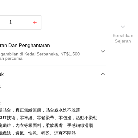
Bersihkan
Sejarah
ran Dan Penghantaran
gambilan di Kedai Serbaneka, NT$1,500
an percuma
Pembayaran
uk
t (Bayaran Penuh)
k
ad Kredit
k
ran pada kadar faedah 0,
NT$393
setiap ansuran
膠貼合，真正無縫無痕，貼合處水洗不脫落
21 Bank
an Cooperative Bank
Bank Komersial Pertama
an di Kedai Serbaneka
E CUT技術，零車縫、零鬆緊帶、零包邊，活動不緊勒
Nan Commercial
Chang Hwa Commercial
龍纖維，內衣等級面料，柔軟親膚，手感細緻滑順
k
Bank
氣織法，透氣、快乾、輕盈、涼爽不悶熱
Shanghai
Bank Komersial Taipei