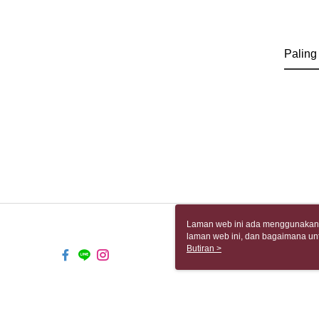
Paling
Laman web ini ada menggunakan k
laman web ini, dan bagaimana un
komputer anda, sila rujuk penera
Butiran >
ingin mengetahui secara terperin
komputer anda. Jika anda tidak m