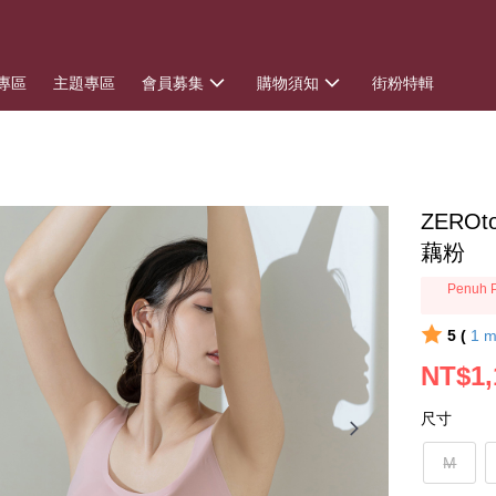
專區
主題專區
會員募集
購物須知
街粉特輯
ZERO
藕粉
Penuh P
5 (
1
m
NT$1,
尺寸
M