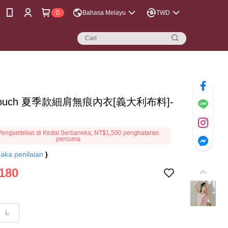
0
Bahasa Melayu
TWD
touch 夏季款細肩無痕內衣[義大利布料]-
engambilan di Kedai Serbaneka, NT$1,500 penghataran
percuma
aka penilaian
)
180
L