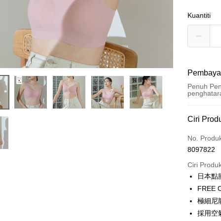
Kuantiti
Pembaya
Penuh Pen
penghatar
Kaedah 
Ciri Prod
Kad Kredi
No. Produ
8097822
Ansuran K
Ciri Produ
3 ansu
日本點
Taiw
Pengambil
FRE
Hua 
極細尼
LINE Pay
Ban
採用空
The 