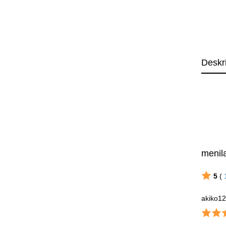
Deskr
menila
5
(
akiko1