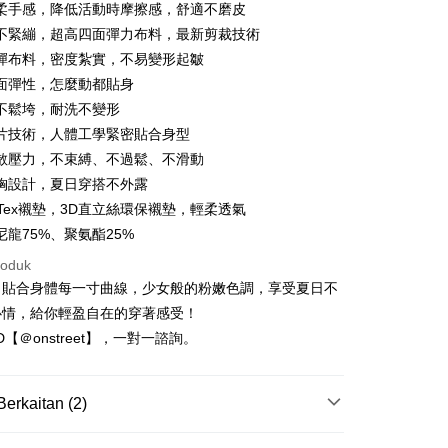
柔手感，降低活動時摩擦感，舒適不磨皮
ercial & Savings
Fubon
k
不緊繃，超高四面彈力布料，最新剪裁技術
 Cathay United
Mega International
彈布料，密度紮實，不易變形起皺
Commercial Bank
t
面彈性，怎麼動都貼身
an Business Bank
Taichung Commercial
不鬆垮，耐洗不變形
Bank
片技術，人體工學緊密貼合身型
 Bank (Taiwan)
Hwatai Bank
ted
散壓力，不束縛、不過鬆、不滑動
Mengenai Perkhidmatan AFTEE Beli Sekarang Bayar
an ATM
n Bank of Taiwan
Far Eastern International
胸設計，夏日穿搭不外露
 memilih AFTEE sebagai kaedah pembayaran, mesej
Bank
bTex襯墊，3D直立絲環保襯墊，輕柔透氣
n AFTEE akan muncul.
ta Commercial Bank
Bank SinoPac
oleh meneruskan pembayaran selepas pengesahan SMS.
尼龍75%、聚氨酯25%
Penghantaran
 Komersial E.SUN
DBS Bank
ayaran diperlukan apabila pesanan disahkan. Produk akan
 Antarabangsa
Bank CTBC
roduk
e alamat yang ditetapkan.
取貨
hin
h pesanan disahkan, anda akan menerima SMS pembayaran
，貼合身體每一寸曲線，少女般的粉嫩色調，享受夏日不
anan | Penghantaran percuma untuk pesanan
hli aplikasi akan menerima pemberitahuan tolak aplikasi
kat Kad Kredit
心情，給你輕盈自在的穿著感受！
atau lebih
ten Taiwan
ID【＠onstreet】，一對一諮詢。
ayaran diperlukan apabila anda menerima produk. Sila buat
n di empat kedai serbaneka utama, ATM atau perbankan
家取貨
ian dengan SMS pembayaran atau pemberitahuan tolak
anan | Penghantaran percuma untuk pesanan
FTEE.
Berkaitan (2)
atau lebih
 perhatian bahawa tempoh pembayaran adalah 14 hari. Walau
-零肌感
日本製•經典無痕