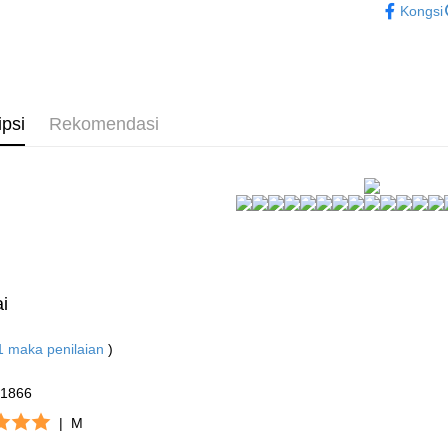
bagaimanap
7-11付款
Kongsi
dan mendaf
★NEW★
NT$80/pes
pembayara
NT$1,500 
Tempoh pe
ditambah d
付款後7-1
Anda bole
NT$80/pes
ipsi
Rekomendasi
menerima 
NT$1,500 
boleh men
produk pr
宅配
lebih lama
pembayara
NT$80/pes
pesanan.
NT$1,500 
Kedua, Se
1. Jumlah 
NT$10,000.
i
berdasarka
2. Amaun p
3. Pada ma
1
maka penilaian
)
Ketiga, Sy
21866
Perkhidma
NP Taiwan
|
M
akan meng