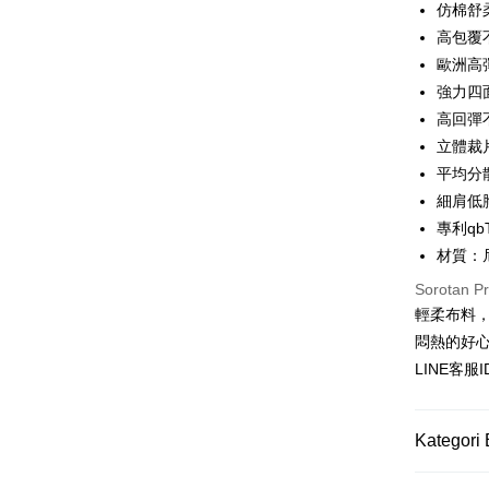
Apple Pay
仿棉舒
Comm
Ban
高包覆
JKOPAY
Bank
歐洲高
Easy Walle
強力四
Taiw
高回彈
AFTEE
立體裁
HSBC
Deskripsi
Limi
平均分
Pertama, 
Pemindah
Kemudian
Unio
細肩低
1. Dengan
專利q
pengesaha
Yuan
2. Anda b
材質：
Pilihan 
Bank
3. Tiada b
Bank
Sorotan P
dihantar k
全家付款
Tais
4. Setela
輕柔布料
NT$80/pes
manakala a
Syari
悶熱的好
AFTEE.
NT$1,500 
Raku
LINE客服
5. Tiada b
pembayara
付款後全
dalam tal
NT$80/pes
aplikasi A
Kategori 
NT$1,500 
Sila ambil
▊無痕內衣