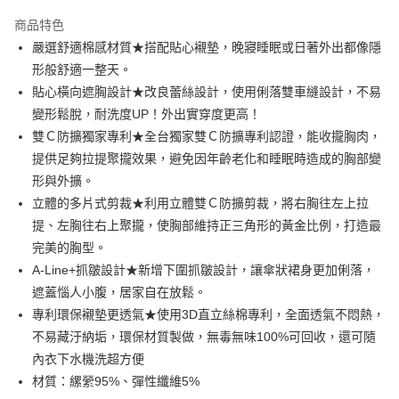
3 期 0 利率 每期
NT$360
21家銀行
商品特色
合作金庫商業銀行
第一商業銀行
超商取貨付款
嚴選舒適棉感材質★搭配貼心襯墊，晚寢睡眠或日著外出都像隱
華南商業銀行
彰化商業銀行
形般舒適一整天。
LINE Pay
上海商業儲蓄銀行
台北富邦商業銀行
國泰世華商業銀行
兆豐國際商業銀行
貼心橫向遮胸設計★改良蕾絲設計，使用俐落雙車縫設計，不易
Apple Pay
臺灣中小企業銀行
台中商業銀行
變形鬆脫，耐洗度UP！外出實穿度更高！
匯豐（台灣）商業銀行
華泰商業銀行
雙Ｃ防擴獨家專利★全台獨家雙Ｃ防擴專利認證，能收攏胸肉，
街口支付
聯邦商業銀行
遠東國際商業銀行
提供足夠拉提聚攏效果，避免因年齡老化和睡眠時造成的胸部變
元大商業銀行
永豐商業銀行
悠遊付
形與外擴。
玉山商業銀行
星展（台灣）商業銀行
立體的多片式剪裁★利用立體雙Ｃ防擴剪裁，將右胸往左上拉
台新國際商業銀行
中國信託商業銀行
AFTEE先享後付
台灣樂天信用卡公司
提、左胸往右上聚攏，使胸部維持正三角形的黃金比例，打造最
相關說明
【關於「AFTEE先享後付」】
完美的胸型。
ATM付款
AFTEE先享後付是「在收到商品之後才付款」的支付方式。 讓您購物簡單
A-Line+抓皺設計★新增下圍抓皺設計，讓傘狀裙身更加俐落，
便利好安心！
遮蓋惱人小腹，居家自在放鬆。
１．簡單：不需註冊會員、不需綁卡、不需儲值。
運送方式
２．便利：只要手機號碼，簡訊認證，即可結帳。
專利環保襯墊更透氣★使用3D直立絲棉專利，全面透氣不悶熱，
３．安心：先確認商品／服務後，再付款。
全家付款取貨
不易藏汙納垢，環保材質製做，無毒無味100%可回收，還可隨
每筆NT$80，滿NT$1,500(含以上)免運費
【「AFTEE先享後付」結帳流程】
內衣下水機洗超方便
１．於結帳方式選擇「AFTEE先享後付」後，將跳轉至「AFTEE先享後付」
材質：縲縈95%、彈性纖維5%
付款後全家取貨
結帳頁面，進行簡訊認證並確認金額後，即可完成結帳。