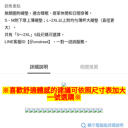
２．訂單成立數日內，您將收到繳費通知簡訊。
每筆NT$80，滿NT$1,500(含以上)免運費
銷售重點
３．收到繳費通知簡訊後14天內，點擊此簡訊中的連結，可透過四大超商／
ATM／網路銀行／等多元方式進行付款，方視為交易完成。
無鋼圈附襯墊，適合睡眠、居家休閒和日間穿著。
7-11付款取貨
※ 請注意：結帳手續完成當下不需立刻繳費，但若您需要取消訂單，請聯絡
S、M附下厚上薄襯墊；L~2XL以上附均勻薄杯大襯墊（直徑更
每筆NT$80，滿NT$1,500(含以上)免運費
購買商品的店家。未經商家同意取消之訂單仍視為有效，需透過AFTEE先享
大）。
後付繳納相關費用。
付款後7-11取貨
※ 交易是否成功請以「AFTEE先享後付 」之結帳頁面顯示為準，若有關於
共有「S～2XL」5段尺碼可選擇。
是否繳費成功／繳費後需取消欲退款等相關疑問，請聯繫「AFTEE先享後付
每筆NT$80，滿NT$1,500(含以上)免運費
LINE客服ID【＠onstreet】，一對一諮詢服務。
客戶支援中心」
https://netprotections.freshdesk.com/support/home
宅配
【注意事項】
１．透過由恩沛科技股份有限公司提供之「AFTEE先享後付」服務完成之交
每筆NT$80，滿NT$1,500(含以上)免運費
易，需依本服務之必要範圍內提供個人資料，並將交易相關給付款項請求債
詳細說明
相關推薦
權轉讓予恩沛科技股份有限公司。
２．關於個人資料處理事宜，請瀏覽以下網址：
https://aftee.tw/terms/#terms3
３．未成年的使用者請事先徵得法定代理人或監護人之同意方可使用
※喜歡舒適體感的建議可依照尺寸表加大
「AFTEE先享後付」，若未經同意申辦者引起之損失，本公司不負相關責
任。
一號選購※
４．使用「AFTEE先享後付」時，將依據個別帳號之用戶狀況，依本公司即
時審查核予不同之上限額度；若仍有額度不足之情形，本公司將視審查結果
請求用戶進行身份認證。
５．嚴禁一人註冊多個帳號或使用他人資訊註冊。若發現惡意使用之情形，
恩沛科技股份有限公司將有權停止該用戶之使用額度並採取法律行動。
顯示電腦版詳細說明