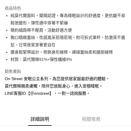
3 期 0 利率 每期
NT$526
21家銀行
商品特色
合作金庫商業銀行
第一商業銀行
超商取貨付款
純莫代爾面料，蘭精認證，專為睡眠設計的舒適度，更抗皺不易
華南商業銀行
彰化商業銀行
鬆弛變形，彈性適中穿著不緊繃
LINE Pay
上海商業儲蓄銀行
台北富邦商業銀行
國泰世華商業銀行
兆豐國際商業銀行
簡約細肩帶不壓肩，活動舒適方便
Apple Pay
臺灣中小企業銀行
台中商業銀行
胸口精緻蕾絲，性感風采若隱若現，附可拆式罩杯，防激突不尷
匯豐（台灣）商業銀行
華泰商業銀行
尬，日常居家穿著更自在
街口支付
聯邦商業銀行
遠東國際商業銀行
腰身鬆緊帶設計，修飾身形線條，褲緣蕾絲柔和腿部線條
元大商業銀行
永豐商業銀行
悠遊付
材質：莫代爾棉91%+彈性纖維9%
玉山商業銀行
星展（台灣）商業銀行
台新國際商業銀行
中國信託商業銀行
AFTEE先享後付
銷售重點
台灣樂天信用卡公司
相關說明
On Street 安眠公主系列，為您提供居家服最舒適的體驗。
【關於「AFTEE先享後付」】
ATM付款
莫代爾棉親柔膚觸，陪伴您放鬆身心，進入安穩睡眠。
AFTEE先享後付是「在收到商品之後才付款」的支付方式。 讓您購物簡單
便利好安心！
LINE客服ID【＠onstreet】，一對一諮詢服務。
１．簡單：不需註冊會員、不需綁卡、不需儲值。
運送方式
２．便利：只要手機號碼，簡訊認證，即可結帳。
３．安心：先確認商品／服務後，再付款。
全家付款取貨
每筆NT$80，滿NT$1,500(含以上)免運費
【「AFTEE先享後付」結帳流程】
詳細說明
相關推薦
１．於結帳方式選擇「AFTEE先享後付」後，將跳轉至「AFTEE先享後付」
付款後全家取貨
結帳頁面，進行簡訊認證並確認金額後，即可完成結帳。