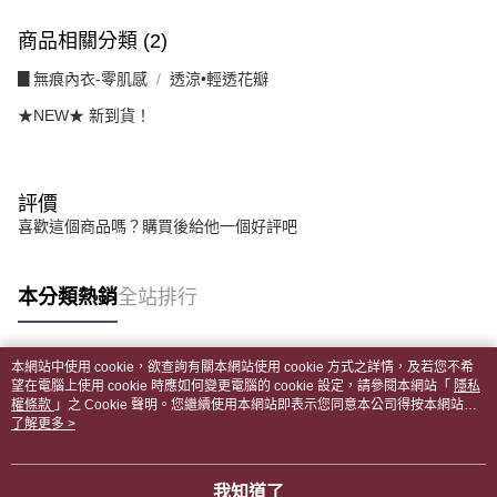
商品相關分類 (2)
▊無痕內衣-零肌感
透涼•輕透花瓣
★NEW★ 新到貨！
評價
喜歡這個商品嗎？購買後給他一個好評吧
本分類熱銷
全站排行
本網站中使用 cookie，欲查詢有關本網站使用 cookie 方式之詳情，及若您不希
熱門標籤
望在電腦上使用 cookie 時應如何變更電腦的 cookie 設定，請參閱本網站「
隱私
權條款
」之 Cookie 聲明。您繼續使用本網站即表示您同意本公司得按本網站使
用條款之 Cookie 聲明使用 cookie。
了解更多 >
我知道了