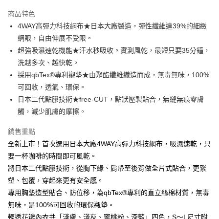
3 期 0 利率 每期
NT$393
21家銀行
商品特色
合作金庫商業銀行
第一商業銀行
超商取貨付款
4WAY高彈力科技網布★日本大廠製造，彈性纖維達39%的細緻
華南商業銀行
彰化商業銀行
網眼，自由伸展不受限。
LINE Pay
上海商業儲蓄銀行
台北富邦商業銀行
國泰世華商業銀行
兆豐國際商業銀行
超強吸濕速乾機能★汗水秒吸收。實測風乾，最短只要35分鐘，
Apple Pay
臺灣中小企業銀行
台中商業銀行
洗越多次、越快乾。
匯豐（台灣）商業銀行
華泰商業銀行
採用qbTex®專利襯墊★由聚酯纖維織造而成，無毒無味，100%
街口支付
聯邦商業銀行
遠東國際商業銀行
可回收，透氣、環保。
元大商業銀行
永豐商業銀行
悠遊付
日本二代點膠技術★free-CUT，點狀壓製貼合，無縫無痕零膚
玉山商業銀行
星展（台灣）商業銀行
觸，減少肌膚的摩擦。
台新國際商業銀行
中國信託商業銀行
AFTEE先享後付
台灣樂天信用卡公司
相關說明
銷售重點
【關於「AFTEE先享後付」】
ATM付款
全新上市！首次選用日本大廠4WAY高彈力科技網布，吸濕速乾，只
AFTEE先享後付是「在收到商品之後才付款」的支付方式。 讓您購物簡單
便利好安心！
要一杯咖啡的時間即可風乾。
１．簡單：不需註冊會員、不需綁卡、不需儲值。
運送方式
將日本二代點膠技術，從胸下緣、肩帶至後背做全片式貼合，更緊
２．便利：只要手機號碼，簡訊認證，即可結帳。
３．安心：先確認商品／服務後，再付款。
塑、包覆，穿起來更有安全感。
全家付款取貨
專用胸墊造型貼合、防位移，為qbTex®專利的直立絲棉材質，無毒
每筆NT$80，滿NT$1,500(含以上)免運費
【「AFTEE先享後付」結帳流程】
無味，是100%可回收的環保襯墊。
１．於結帳方式選擇「AFTEE先享後付」後，將跳轉至「AFTEE先享後付」
付款後全家取貨
結帳頁面，進行簡訊認證並確認金額後，即可完成結帳。
輕透花瓣內衣共「淺膚、淺灰、蜜桃粉、深藍」四色，S～L尺寸附