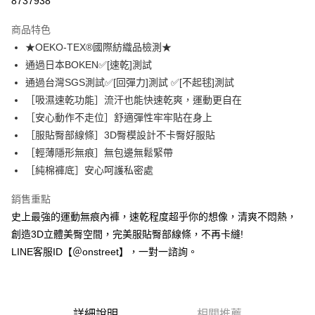
8737938
3 期 0 利率 每期
NT$126
21家銀行
商品特色
合作金庫商業銀行
第一商業銀行
超商取貨付款
★OEKO-TEX®國際紡織品檢測★
華南商業銀行
彰化商業銀行
通過日本BOKEN✅[速乾]測試
LINE Pay
上海商業儲蓄銀行
台北富邦商業銀行
國泰世華商業銀行
兆豐國際商業銀行
通過台灣SGS測試✅[回彈力]測試 ✅[不起毬]測試
Apple Pay
臺灣中小企業銀行
台中商業銀行
［吸濕速乾功能］流汗也能快速乾爽，運動更自在
匯豐（台灣）商業銀行
華泰商業銀行
［安心動作不走位］舒適彈性牢牢貼在身上
街口支付
聯邦商業銀行
遠東國際商業銀行
［服貼臀部線條］3D臀模設計不卡臀好服貼
元大商業銀行
永豐商業銀行
悠遊付
［輕薄隱形無痕］無包邊無鬆緊帶
玉山商業銀行
星展（台灣）商業銀行
［純棉褲底］安心呵護私密處
台新國際商業銀行
中國信託商業銀行
AFTEE先享後付
台灣樂天信用卡公司
相關說明
銷售重點
【關於「AFTEE先享後付」】
ATM付款
史上最強的運動無痕內褲，速乾程度超乎你的想像，清爽不悶熱，
AFTEE先享後付是「在收到商品之後才付款」的支付方式。 讓您購物簡單
便利好安心！
創造3D立體美臀空間，完美服貼臀部線條，不再卡縫!
１．簡單：不需註冊會員、不需綁卡、不需儲值。
運送方式
LINE客服ID【＠onstreet】，一對一諮詢。
２．便利：只要手機號碼，簡訊認證，即可結帳。
３．安心：先確認商品／服務後，再付款。
全家付款取貨
每筆NT$80，滿NT$1,500(含以上)免運費
【「AFTEE先享後付」結帳流程】
１．於結帳方式選擇「AFTEE先享後付」後，將跳轉至「AFTEE先享後付」
詳細說明
相關推薦