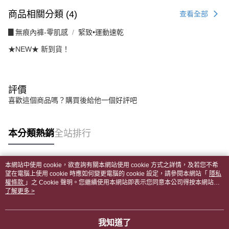
商品相關分類 (4)
查看全部
▊無痕內褲-零肌感
緊致•運動速乾
★NEW★ 新到貨！
評價
喜歡這個商品嗎？購買後給他一個好評吧
本分類熱銷
全站排行
本網站中使用 cookie，欲查詢有關本網站使用 cookie 方式之詳情，及若您不希
熱門標籤
望在電腦上使用 cookie 時應如何變更電腦的 cookie 設定，請參閱本網站「
隱私
權條款
」之 Cookie 聲明。您繼續使用本網站即表示您同意本公司得按本網站使
用條款之 Cookie 聲明使用 cookie。
了解更多 >
我知道了