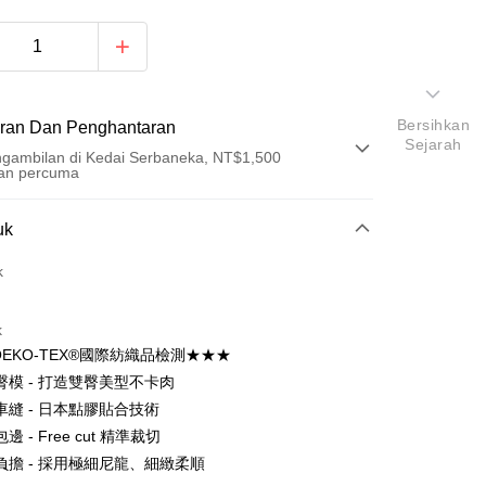
Bersihkan
ran Dan Penghantaran
Sejarah
gambilan di Kedai Serbaneka, NT$1,500
an percuma
Pembayaran
uk
t (Bayaran Penuh)
k
ad Kredit
k
ran pada kadar faedah 0,
NT$93
setiap ansuran
EKO-TEX®國際紡織品檢測★★★
21 Bank
an Cooperative Bank
Bank Komersial Pertama
an di Kedai Serbaneka
臀模 - 打造雙臀美型不卡肉
Nan Commercial
Chang Hwa Commercial
車縫 - 日本點膠貼合技術
k
Bank
 - Free cut 精準裁切
Shanghai
Bank Komersial Taipei
負擔 - 採用極細尼龍、細緻柔順
ercial & Savings
Fubon