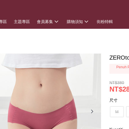
專區
主題專區
會員募集
購物須知
街粉特輯
ZERO
Penuh P
NT$380
NT$2
尺寸
M