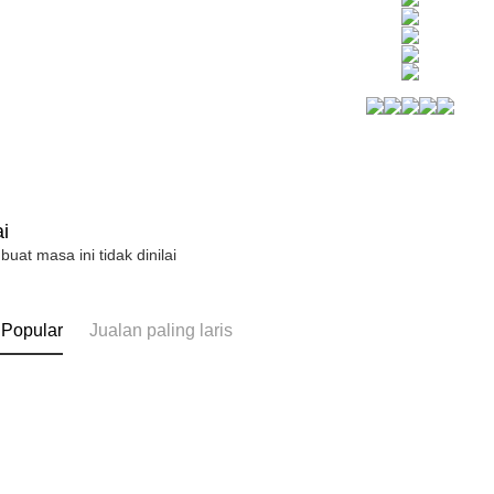
NT$80/pes
pembayara
NT$1,500 
Tempoh pe
ditambah d
付款後7-1
Anda bole
NT$80/pes
menerima 
NT$1,500 
boleh men
produk pr
宅配
lebih lama
pembayara
NT$80/pes
pesanan.
NT$1,500 
i
Kedua, Se
 buat masa ini tidak dinilai
1. Jumlah 
NT$10,000.
berdasarka
2. Amaun p
 Popular
Jualan paling laris
3. Pada ma
Ketiga, Sy
Perkhidma
NP Taiwan
akan meng
pembeli, n
untuk peng