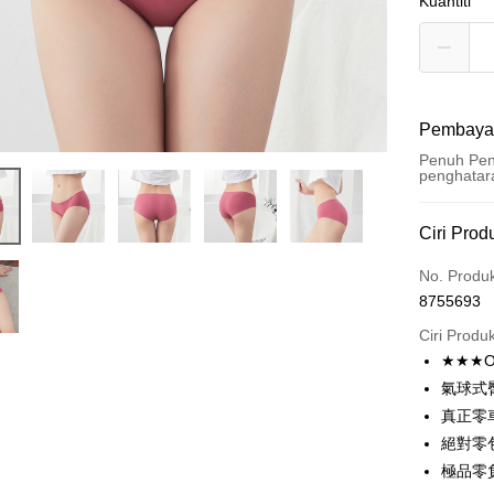
Kuantiti
Pembaya
Penuh Pen
penghatar
Kaedah 
Ciri Prod
Kad Kredi
No. Produ
8755693
Ansuran K
Ciri Produ
3 ansu
★★★O
Taiw
Pengambil
氣球式
Hua 
真正零
LINE Pay
Ban
絕對零包邊
The 
Apple Pay
極品零
Comm