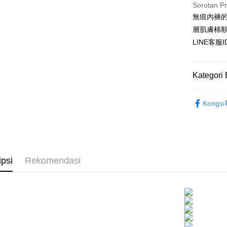
Ban
Sorotan P
JKOPAY
Bank
無痕內褲
Easy Walle
層肌膚棉順
Taiw
LINE客服
AFTEE
HSBC
Deskripsi
Limi
Pertama, 
Pemindah
Kategori 
Kemudian
Unio
1. Dengan
pengesaha
▊無痕內褲
Yuan
2. Anda b
Kongsi
Pilihan 
Bank
★NEW★
3. Tiada b
Bank
dihantar k
全家付款
▊美臀內
Tais
4. Setela
NT$80/pes
manakala a
Syari
AFTEE.
NT$1,500 
Raku
5. Tiada b
ipsi
Rekomendasi
pembayara
付款後全
dalam tal
NT$80/pes
aplikasi A
NT$1,500 
Sila ambil
bagaimanap
7-11付款
dan mendaf