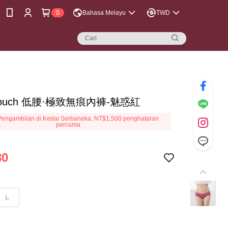
0
Bahasa Melayu
TWD
touch 低腰·極致無痕內褲-魅惑紅
engambilan di Kedai Serbaneka, NT$1,500 penghataran
percuma
80
L