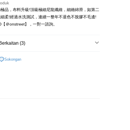
k
roduk
 Cathay United
Mega International
的極品，布料升級!頂級極細尼龍纖維，細緻綿滑，如第二
Commercial Bank
t
細柔!經過水洗測試，連續一整年不退色不脫膠不毛邊!
an Business Bank
Taichung Commercial
ID【＠onstreet】，一對一諮詢。
Bank
 Bank (Taiwan)
Hwatai Bank
ted
Mengenai Perkhidmatan AFTEE Beli Sekarang Bayar
an ATM
Berkaitan (3)
n Bank of Taiwan
Far Eastern International
 memilih AFTEE sebagai kaedah pembayaran, mesej
Bank
n AFTEE akan muncul.
-零肌感
柔膚•極緻美臀
ta Commercial Bank
Bank SinoPac
oleh meneruskan pembayaran selepas pengesahan SMS.
Sokongan
Penghantaran
 Komersial E.SUN
DBS Bank
 新到貨！
ayaran diperlukan apabila pesanan disahkan. Produk akan
 Antarabangsa
Bank CTBC
e alamat yang ditetapkan.
取貨
褲
無痕內褲
hin
h pesanan disahkan, anda akan menerima SMS pembayaran
anan | Penghantaran percuma untuk pesanan
hli aplikasi akan menerima pemberitahuan tolak aplikasi
kat Kad Kredit
atau lebih
ten Taiwan
ayaran diperlukan apabila anda menerima produk. Sila buat
n di empat kedai serbaneka utama, ATM atau perbankan
家取貨
ian dengan SMS pembayaran atau pemberitahuan tolak
anan | Penghantaran percuma untuk pesanan
FTEE.
atau lebih
 perhatian bahawa tempoh pembayaran adalah 14 hari. Walau
un, bagi mereka yang telah memuat turun Aplikasi AFTEE
取貨
tar sebagai ahli AFTEE boleh menikmati tempoh