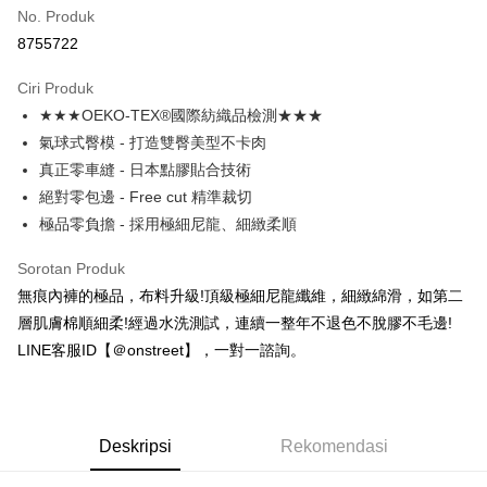
No. Produk
Ansuran Kad Kredit
8755722
3 ansuran pada kadar faedah 0,
NT$126
setiap ansuran
Ciri Produk
21 Bank
Taiwan Cooperative Bank
Bank Komersial Pertama
Pengambilan di Kedai Serbaneka
★★★OEKO-TEX®國際紡織品檢測★★★
Hua Nan Commercial
Chang Hwa Commercial
LINE Pay
Bank
Bank
氣球式臀模 - 打造雙臀美型不卡肉
The Shanghai
Bank Komersial Taipei
真正零車縫 - 日本點膠貼合技術
Apple Pay
Commercial & Savings
Fubon
絕對零包邊 - Free cut 精準裁切
Bank
JKOPAY
極品零負擔 - 採用極細尼龍、細緻柔順
Bank Cathay United
Mega International
Commercial Bank
Easy Wallet
Sorotan Produk
Taiwan Business Bank
Taichung Commercial
無痕內褲的極品，布料升級!頂級極細尼龍纖維，細緻綿滑，如第二
Bank
AFTEE
層肌膚棉順細柔!經過水洗測試，連續一整年不退色不脫膠不毛邊!
HSBC Bank (Taiwan)
Hwatai Bank
Deskripsi
Limited
LINE客服ID【＠onstreet】，一對一諮詢。
Pertama, Mengenai Perkhidmatan AFTEE Beli Sekarang Bayar Kemudian
Pemindahan ATM
Union Bank of Taiwan
Far Eastern International
1. Dengan memilih AFTEE sebagai kaedah pembayaran, mesej
Bank
pengesahan AFTEE akan muncul.
2. Anda boleh meneruskan pembayaran selepas pengesahan SMS.
Yuanta Commercial Bank
Bank SinoPac
Pilihan Penghantaran
3. Tiada bayaran diperlukan apabila pesanan disahkan. Produk akan
Bank Komersial E.SUN
DBS Bank
Deskripsi
Rekomendasi
dihantar ke alamat yang ditetapkan.
全家付款取貨
Bank Antarabangsa
Bank CTBC
4. Setelah pesanan disahkan, anda akan menerima SMS pembayaran
NT$80/pesanan | Penghantaran percuma untuk pesanan
Taishin