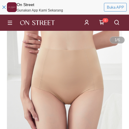
On Street
Buka APP
Gunakan App Kami Sekarang
0
1
/
6