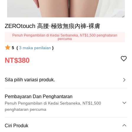
ZEROtouch 高腰·極致無痕內褲-裸膚
Penuh Pengambilan di Kedai Serbaneka, NT$1,500 penghataran
percuma
5
(
3
maka penilaian
)
NT$380
Sila pilih variasi produk.
Pembayaran Dan Penghantaran
Penuh Pengambilan di Kedai Serbaneka, NT$1,500
penghataran percuma
Kaedah Pembayaran
Ciri Produk
Kad Kredit (Bayaran Penuh)