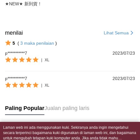
2. Amaun perbelanjaan minimum mestilah lebih besar daripada NT$20.
★NEW★ 新到貨！
3. Pada masa ini hanya tersedia untuk ahli Taiwan.
Ketiga, Syarat Perkhidmatan
Perkhidmatan AFTEE Beli Sekarang Bayar Kemudian disediakan oleh NP
Taiwan, Inc. dan AFTEE akan membuat bil kepada pengguna. AFTEE
menilai
Lihat Semua
akan menggunakan data peribadi yang dikumpul (termasuk nama
pembeli, no. telefon, nama penerima, no. telefon, alamat penerima) untuk
5
(
3
maka penilaian
)
penggunaan perkhidmatan. Sila rujuk kepada "Penyata Pengumpulan
Data Peribadi, Pemprosesan, Penggunaan"
p***********7
2023/07/23
(https://aftee.tw/privacypolicy/
) untuk maklumat lanjut.
|
XL
Jumlah yang diperakui untuk pengguna kali pertama yang lulus
kelulusan boleh sehingga NT$10,000. Jika pengguna tidak membuat
p***********7
2023/07/23
pembayaran dalam tempoh tersebut, yuran pembayaran lewat sebanyak
|
XL
20% setahun akan dikenakan. Pengguna bawah umur dikehendaki
mendapatkan kebenaran daripada ibu bapa atau penjaga yang sah
untuk menggunakan AFTEE.
Paling Popular
Jualan paling laris
Sila hubungi NP Taiwan Inc. di
cs_tw@netprotections.co.jp
jika anda
mempunyai sebarang kebimbangan mengenai pemprosesan dan
penggunaan pada data peribadi. Jika anda tidak bersetuju dengan data
peribadi yang disenaraikan seperti di atas akan dikumpul dan digunakan
Laman web ini ada menggunakan kuki. Sekiranya anda ingin mengetahui
oleh AFTEE, sila jangan gunakan perkhidmatan ini.
Tag Popular
secara terperinci bagaimana kuki digunakan di laman web ini, dan bagaimana
untuk mengubah tetapan kuki komputer anda. Jika anda tidak mahu