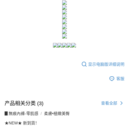
付款後全家取貨
請留意繳費期限為 14 天。唯有下載 AFTEE App 成為 AFTEE 會員者方能享
每笔NT$80，满NT$1,500(含以上)免运费
有最長 45 天內付款之服務。
7-11付款取貨
繳費期限，為商家向您請款的時間，再加上使用AFTEE可延長的天數所計算
每笔NT$80，满NT$1,500(含以上)免运费
出。使用AFTEE下訂可以延長您收到商品前的繳費天數，但無法保證一定能
夠在期限內收到商品(例如:預購商品或預計到貨時間較長者)。因此無論收到
付款後7-11取貨
商品與否，仍需要請您在AFTEE規定的時間內完成繳費。
每笔NT$80，满NT$1,500(含以上)免运费
二、付款限制
1. 初次使用 AFTEE 時，將依認證結果及本公司審查結果，核予每個人不同
宅配
之上限額度
显示电脑版详细说明
2. 結帳金額須大於NT$30
每笔NT$80，满NT$1,500(含以上)免运费
3. 目前僅支援台灣會員
客服
三、聲明條款
「AFTEE先享後付」(下稱本服務)乃由恩沛科技股份有限公司(下稱 AFTEE )
所提供，並由 AFTEE 向您收取款項。因使用本服務所須提供之個人資料(包
含但不限於訂購人姓名、電話，收件人姓名、電話、收件地址)，將交付予
AFTEE 於本服務必要服務範圍內運用。關於 AFTEE 對於個人資料之蒐集、
产品相关分类 (3)
查看全部
處理、利用，詳參 AFTEE 官網之『個人資料蒐集、處理及利用告知聲明』
（
https://aftee.tw/privacypolicy/
）。
▊無痕內褲-零肌感
柔膚•極緻美臀
若款項超過繳費期限，將根據當次的金額加收年利率 16% 的逾期滯納金。
★NEW★ 新到貨！
未成年的使用者，請事先徵得法定代理人或監護人之同意方可使用