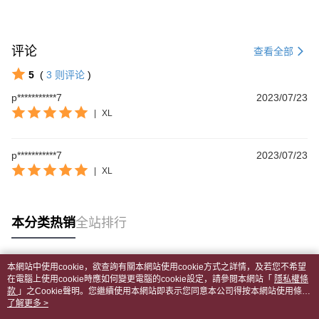
AFTEE。
若您對於個人資料之處理、利用有任何疑問，或欲行使相關法律權利，請聯
繫恩沛科技股份有限公司。若您不同意我們將上開所示之個人資料，連同必
评论
查看全部
要之購買訂單資訊提供予 AFTEE ，或讓 AFTEE 蒐集處理利用您的個人資
料，請勿選用本服務。
5
(
3
则评论
)
p***********7
2023/07/23
|
XL
p***********7
2023/07/23
|
XL
本分类热销
全站排行
本網站中使用cookie，欲查詢有關本網站使用cookie方式之詳情，及若您不希望
热门标签
在電腦上使用cookie時應如何變更電腦的cookie設定，請參閱本網站「
隱私權條
款
」之Cookie聲明。您繼續使用本網站即表示您同意本公司得按本網站使用條款
之Cookie聲明使用cookie。
了解更多 >