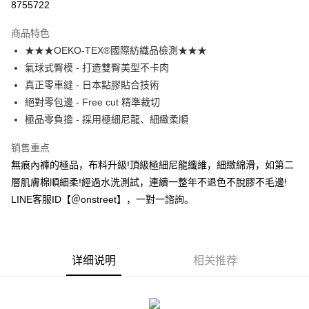
8755722
3期 0利率，每期
NT$126
21家银行
商品特色
合作金库商业银行
第一商业银行
超商取货付款
★★★OEKO-TEX®國際紡織品檢測★★★
华南商业银行
彰化商业银行
氣球式臀模 - 打造雙臀美型不卡肉
LINE Pay
上海商业储蓄银行
台北富邦商业银行
国泰世华商业银行
兆丰国际商业银行
真正零車縫 - 日本點膠貼合技術
Apple Pay
台湾中小企业银行
台中商业银行
絕對零包邊 - Free cut 精準裁切
汇丰（台湾）商业银行
华泰商业银行
極品零負擔 - 採用極細尼龍、細緻柔順
街口支付
联邦商业银行
远东国际商业银行
元大商业银行
永丰商业银行
悠遊付
销售重点
玉山商业银行
星展（台湾）商业银行
無痕內褲的極品，布料升級!頂級極細尼龍纖維，細緻綿滑，如第二
台新国际商业银行
中国信托商业银行
AFTEE先享后付
層肌膚棉順細柔!經過水洗測試，連續一整年不退色不脫膠不毛邊!
台湾乐天信用卡公司
相关说明
LINE客服ID【＠onstreet】，一對一諮詢。
一、關於 AFTEE先享後付
ATM付款
1. 於付款方式選擇AFTEE先享後付，將跳出AFTEE先享後付手機驗證視
窗。
2. 進行簡訊驗證之後，即可完成結帳手續。
运送方式
3. 訂單確認後不需事先繳費，商品會配送至您的指定地址。
详细说明
相关推荐
4. 下訂完成後，您的手機會收到一封繳費通知簡訊，APP會員則會收到
全家付款取貨
AFTEE APP推播通知。
每笔NT$80，满NT$1,500(含以上)免运费
5. 收到商品當下無需繳費，確認無誤後，請再利用繳費通知簡訊或AFTEE
APP於四大便利商店‧ATM/網銀等方式進行付款。