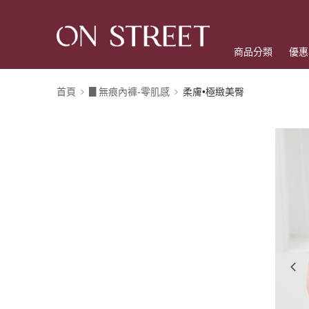
商品分類
優惠
首頁
▊無痕內褲-零肌感
柔膚•極緻美臀