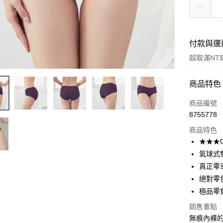
付款與運
超取滿NT$
付款方式
商品特色
信用卡一
商品編號
8755778
信用卡分
商品特色
3 期 
★★★
合作金
氣球式
超商取貨
華南商
真正零
LINE Pay
上海商
絕對零包邊
國泰世
極品零
Apple Pay
臺灣中
匯豐（
銷售重點
街口支付
聯邦商
無痕內褲