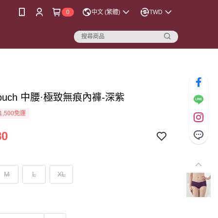
0
中文 (繁體)
TWD
touch 中腰·極致無痕內褲-深紫
1,500免運
80
M
L
XL