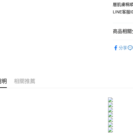
元大商
悠遊付
層肌膚棉順
玉山商
LINE客服
台新國
AFTEE先
台灣樂
相關說明
【關於「A
商品相關分
ATM付款
AFTEE
便利好安
▊無痕內褲
１．簡單
分享
２．便利
運送方式
★NEW★
３．安心
全家付款
▊美臀內
【「AFT
每筆NT$8
１．於結帳
付」結帳
說明
相關推薦
付款後全
２．訂單
３．收到繳
每筆NT$8
／ATM／
※ 請注意
7-11付款
絡購買商品
先享後付
每筆NT$8
※ 交易是
是否繳費成
付款後7-1
付客戶支
每筆NT$8