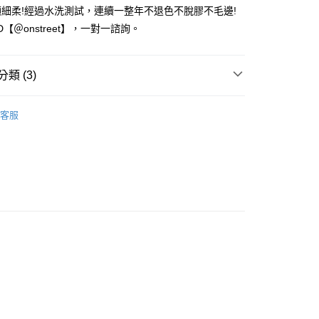
業銀行
永豐商業銀行
細柔!經過水洗測試，連續一整年不退色不脫膠不毛邊!
業銀行
星展（台灣）商業銀行
ID【＠onstreet】，一對一諮詢。
際商業銀行
中國信託商業銀行
享後付
天信用卡公司
FTEE先享後付」】
類 (3)
先享後付是「在收到商品之後才付款」的支付方式。 讓您購物簡單
心！
-零肌感
柔膚•極緻美臀
：不需註冊會員、不需綁卡、不需儲值。
客服
：只要手機號碼，簡訊認證，即可結帳。
 新到貨！
：先確認商品／服務後，再付款。
取貨
褲
無痕內褲
EE先享後付」結帳流程】
0，滿NT$1,500(含以上)免運費
方式選擇「AFTEE先享後付」後，將跳轉至「AFTEE先享後
頁面，進行簡訊認證並確認金額後，即可完成結帳。
家取貨
成立數日內，您將收到繳費通知簡訊。
費通知簡訊後14天內，點擊此簡訊中的連結，可透過四大超商
0，滿NT$1,500(含以上)免運費
網路銀行／等多元方式進行付款，方視為交易完成。
：結帳手續完成當下不需立刻繳費，但若您需要取消訂單，請聯
取貨
的店家。未經商家同意取消之訂單仍視為有效，需透過AFTEE
繳納相關費用。
0，滿NT$1,500(含以上)免運費
否成功請以「AFTEE先享後付 」之結帳頁面顯示為準，若有關於
功／繳費後需取消欲退款等相關疑問，請聯繫「AFTEE先享後
1取貨
援中心」
https://netprotections.freshdesk.com/support/home
0，滿NT$1,500(含以上)免運費