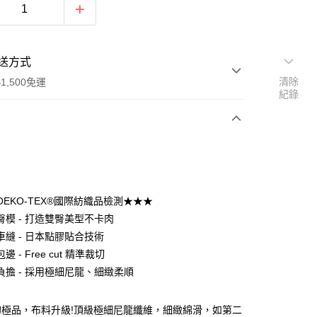
送方式
清除
1,500免運
紀錄
次付款
期付款
0 利率 每期
NT$126
21家銀行
OEKO-TEX®國際紡織品檢測★★★
庫商業銀行
第一商業銀行
臀模 - 打造雙臀美型不卡肉
付款
業銀行
彰化商業銀行
車縫 - 日本點膠貼合技術
業儲蓄銀行
台北富邦商業銀行
 - Free cut 精準裁切
華商業銀行
兆豐國際商業銀行
負擔 - 採用極細尼龍、細緻柔順
小企業銀行
台中商業銀行
台灣）商業銀行
華泰商業銀行
業銀行
遠東國際商業銀行
的極品，布料升級!頂級極細尼龍纖維，細緻綿滑，如第二