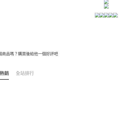
【注意事
宅配
１．透過由
交易，需
每筆NT$8
求債權轉
２．關於
https://aft
３．未成
「AFTE
任。
４．使用「
即時審查
個商品嗎？購買後給他一個好評吧
結果請求
５．嚴禁
形，恩沛
動。
熱銷
全站排行