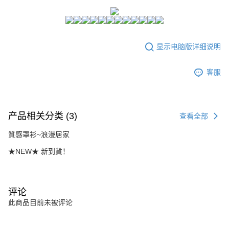
請留意繳費期限為 14 天。唯有下載 AFTEE App 成為 AFTEE 會員者方能享
每笔NT$80，满NT$1,500(含以上)免运费
有最長 45 天內付款之服務。
7-11付款取貨
繳費期限，為商家向您請款的時間，再加上使用AFTEE可延長的天數所計算
每笔NT$80，满NT$1,500(含以上)免运费
出。使用AFTEE下訂可以延長您收到商品前的繳費天數，但無法保證一定能
显示电脑版详细说明
夠在期限內收到商品(例如:預購商品或預計到貨時間較長者)。因此無論收到
付款後7-11取貨
商品與否，仍需要請您在AFTEE規定的時間內完成繳費。
客服
每笔NT$80，满NT$1,500(含以上)免运费
二、付款限制
1. 初次使用 AFTEE 時，將依認證結果及本公司審查結果，核予每個人不同
宅配
之上限額度
2. 結帳金額須大於NT$30
每笔NT$80，满NT$1,500(含以上)免运费
3. 目前僅支援台灣會員
产品相关分类 (3)
查看全部
三、聲明條款
質感罩衫~浪漫居家
「AFTEE先享後付」(下稱本服務)乃由恩沛科技股份有限公司(下稱 AFTEE )
★NEW★ 新到貨！
所提供，並由 AFTEE 向您收取款項。因使用本服務所須提供之個人資料(包
含但不限於訂購人姓名、電話，收件人姓名、電話、收件地址)，將交付予
AFTEE 於本服務必要服務範圍內運用。關於 AFTEE 對於個人資料之蒐集、
處理、利用，詳參 AFTEE 官網之『個人資料蒐集、處理及利用告知聲明』
（
https://aftee.tw/privacypolicy/
）。
评论
此商品目前未被评论
若款項超過繳費期限，將根據當次的金額加收年利率 16% 的逾期滯納金。
未成年的使用者，請事先徵得法定代理人或監護人之同意方可使用
AFTEE。