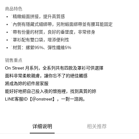
3期 0利率，每期
NT$726
21家银行
商品特色
合作金库商业银行
第一商业银行
超商取货付款
˙精緻緞面拼接，提升高質感
华南商业银行
彰化商业银行
˙內側有隱藏式細綁帶，另附緞面綁帶並有腰耳能固定
LINE Pay
上海商业储蓄银行
台北富邦商业银行
国泰世华商业银行
兆丰国际商业银行
˙帶有份量的材質，良好的垂墜度，非常修身
Apple Pay
台湾中小企业银行
台中商业银行
˙罩衫配有雙口袋，增添便利性
汇丰（台湾）商业银行
华泰商业银行
˙材質：縲縈95%、彈性纖維5%
街口支付
联邦商业银行
远东国际商业银行
元大商业银行
永丰商业银行
悠遊付
销售重点
玉山商业银行
星展（台湾）商业银行
On Street 月系列，全系列共有四款及罩衫可供選擇
台新国际商业银行
中国信托商业银行
AFTEE先享后付
面料非常柔軟親膚，讓你忘不了的絕佳觸感
台湾乐天信用卡公司
相关说明
將成為妳的初件居家服
一、關於 AFTEE先享後付
ATM付款
能好好地把自己投入夜的懷抱裡，找到真質的妳
1. 於付款方式選擇AFTEE先享後付，將跳出AFTEE先享後付手機驗證視
窗。
LINE客服ID【＠onstreet】，一對一諮詢。
2. 進行簡訊驗證之後，即可完成結帳手續。
运送方式
3. 訂單確認後不需事先繳費，商品會配送至您的指定地址。
4. 下訂完成後，您的手機會收到一封繳費通知簡訊，APP會員則會收到
全家付款取貨
AFTEE APP推播通知。
每笔NT$80，满NT$1,500(含以上)免运费
5. 收到商品當下無需繳費，確認無誤後，請再利用繳費通知簡訊或AFTEE
详细说明
相关推荐
APP於四大便利商店‧ATM/網銀等方式進行付款。
付款後全家取貨